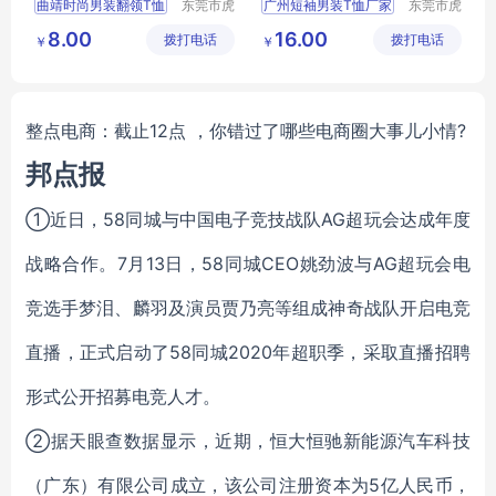
曲靖时尚男装翻领T恤
东莞市虎
广州短袖男装T恤厂家
东莞市虎
门转转服
门转转服
玉溪外贸纯棉男装短袖
广州的男装
8.00
16.00
拨打电话
饰经营部
拨打电话
饰经营部
￥
￥
螺蛳湾牛仔男装长裤
广州时尚男装厂家
螺蛳湾地摊男装短袖
昆明牛仔短裤拿货
整点电商：截止12点 ，你错过了哪些电商圈大事儿小情?
邦点报
①近日，58同城与中国电子竞技战队AG超玩会达成年度
战略合作。7月13日，58同城CEO姚劲波与AG超玩会电
竞选手梦泪、麟羽及演员贾乃亮等组成神奇战队开启电竞
直播，正式启动了58同城2020年超职季，采取直播招聘
形式公开招募电竞人才。
②据天眼查数据显示，近期，恒大恒驰新能源汽车科技
（广东）有限公司成立，该公司注册资本为5亿人民币，