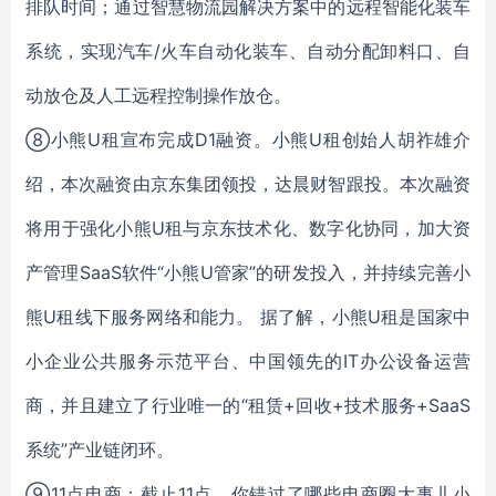
排队时间；通过智慧物流园解决方案中的远程智能化装车
系统，实现汽车/火车自动化装车、自动分配卸料口、自
动放仓及人工远程控制操作放仓。
⑧小熊U租宣布完成D1融资。小熊U租创始人胡祚雄介
绍，本次融资由京东集团领投，达晨财智跟投。本次融资
将用于强化小熊U租与京东技术化、数字化协同，加大资
产管理SaaS软件“小熊U管家”的研发投入，并持续完善小
熊U租线下服务网络和能力。 据了解，小熊U租是国家中
小企业公共服务示范平台、中国领先的IT办公设备运营
商，并且建立了行业唯一的“租赁+回收+技术服务+SaaS
系统”产业链闭环。
⑨11点电商：截止11点，你错过了哪些电商圈大事儿小