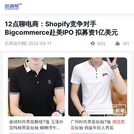
12点聊电商：Shopify竞争对手
Bigcommerce赴美IPO 拟募资1亿美元
亿邦动力网/ 2022-03-11
605
181
曲靖时尚男装翻领T恤 玉溪外
广州时尚男装短袖T恤
潮流男
贸纯棉男装短袖 螺蛳湾牛仔
装
短袖 韩版年轻人男装
男装长裤