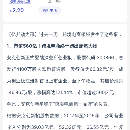
图书源头批发
四川鸿恒
时代文化
公司阅览室图书
2.20
拨打电话
传播有限
￥
中小学生课外阅读书籍
公司
励志青春图书采购
正版图书批发
【亿邦动力讯】过去一周，跨境电商领域发生了这些事：
1、市值560亿！跨境电商终于跑出庞然大物
安克创新正式登陆深交所创业板，股票代码:300866，总
发行4100万股人民币普通股，发行价为66.32元/股，成
为创业板注册制首批上市企业。至下午收盘，其股价涨到
146.86元/股，涨幅高达121.44%，市值超过560亿元。
至此，安克创新坐稳了“跨境电商第一品牌”的位置。
根据安克创新招股书数据，2017年至2019年，公司营业
收入分别为39.03亿元、52.32亿元、66.55亿元，年复