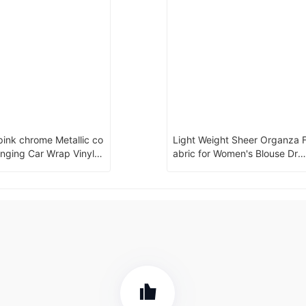
ink chrome Metallic co
Light Weight Sheer Organza 
anging Car Wrap Vinyl fil
abric for Women's Blouse Dre
 Air Bubbles PPF
ss and bridal veil