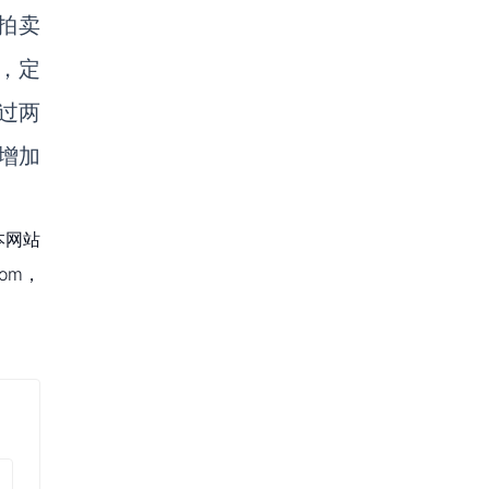
通拍卖
，定
过两
增加
本网站
om，