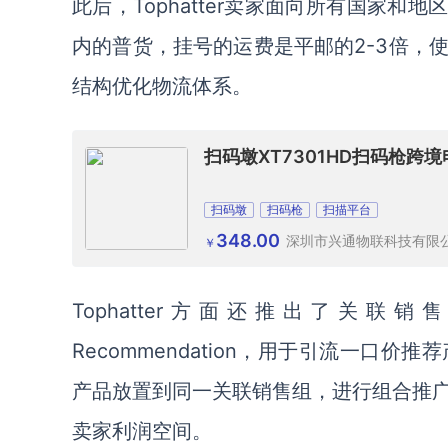
此后，Tophatter卖家面向所有国家
内的普货，挂号的运费是平邮的2-3倍，
结构优化物流体系。
扫码墩XT7301HD扫码枪
扫码墩
扫码枪
扫描平台
348.00
深圳市兴通物联科技有限
￥
Tophatter方面还推出了关联销售
Recommendation，用于引流一
产品放置到同一关联销售组，进行组合推
卖家利润空间。