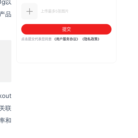
0g以
产品
ut
将关联
率和