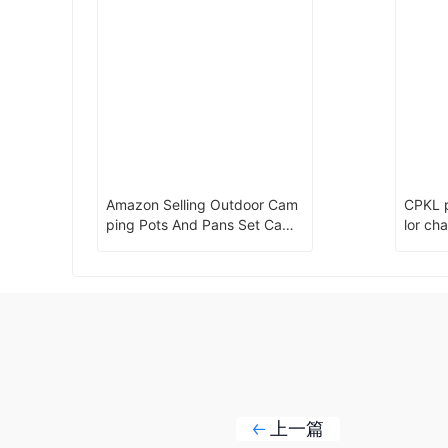
Amazon Selling Outdoor Cam
CPKL p
ping Pots And Pans Set Camp
lor ch
ing Cookware with Kettle
m with
上一篇