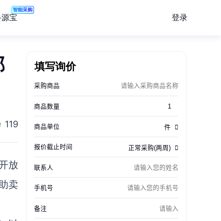
智能采购
登录
寻源宝
邮
填写询价
119
了开放
助卖