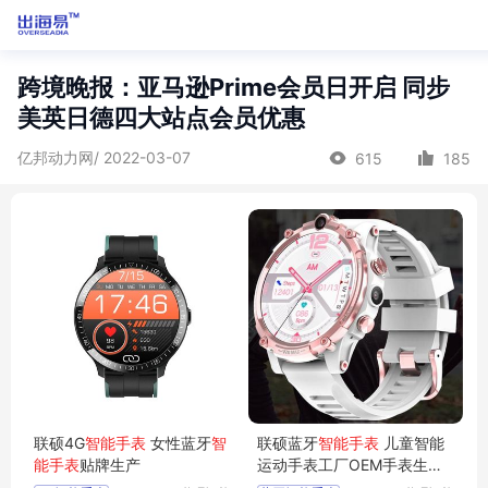
跨境晚报：亚马逊Prime会员日开启 同步
美英日德四大站点会员优惠
亿邦动力网/ 2022-03-07
615
185
联硕4G
智能手表
女性蓝牙
智
联硕蓝牙
智能手表
儿童智能
能手表
贴牌生产
运动手表工厂OEM手表生产
厂商