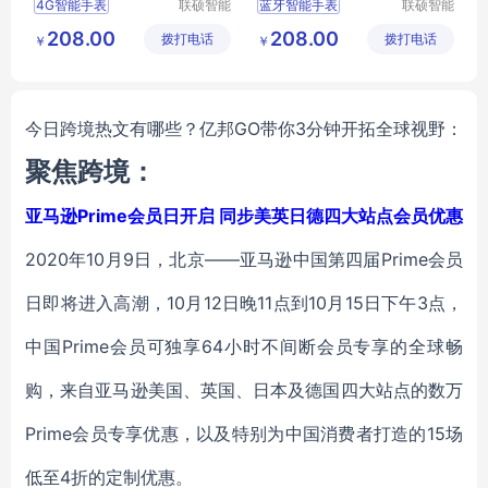
4G智能手表
联硕智能
蓝牙智能手表
联硕智能
（深圳）
（深圳）
智能3G手表
智能老人手表
208.00
208.00
拨打电话
有限公司
拨打电话
有限公司
￥
￥
智能商务手表
智能4G手表
智能急救手表
2G智能手表
蓝牙智能手表
3G智能手表
今日跨境热文有哪些？亿邦GO带你3分钟开拓全球视野：
聚焦跨境：
亚马逊Prime会员日开启 同步美英日德四大站点会员优惠
2020年10月9日，北京——亚马逊中国第四届Prime会员
日即将进入高潮，10月12日晚11点到10月15日下午3点，
中国Prime会员可独享64小时不间断会员专享的全球畅
购，来自亚马逊美国、英国、日本及德国四大站点的数万
Prime会员专享优惠，以及特别为中国消费者打造的15场
低至4折的定制优惠。