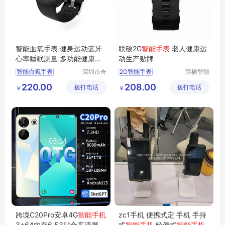
智能血氧手表 健身运动蓝牙
联硕2G
智能手表
老人健康运
心率睡眠测量 多功能健康腕
动生产贴牌
表
智能血氧手表
深圳市奇
2G智能手表
联硕智能
力电子有
（深圳）
运动手表定制
智能定位手表
220.00
208.00
拨打电话
限公司
拨打电话
有限公司
￥
￥
深圳心率手表
4G智能手表
运动健身手表
SOS智能手环
智能手表批发
智能运动手表
跨境C20Pro安卓4G
智能手机
zc1手机 便携式定 手机 手持
3+64内存6.53贴合高清屏2
式
智能手机
轻便式
智能手机