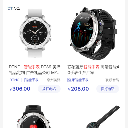
DTNO.I
智能手表
DT89 美泽
联硕蓝牙
智能手表
高清智能4
礼品定制 广告礼品公司 MY-
G手表生产厂家
XKY-L5-13
DTNO
I
智能手表
泉州美泽
蓝牙智能手表
联硕智能
贸易有限
（深圳）
DT89
广告礼品
MY
智能健康运动手表
306.00
208.00
拨打电话
公司
拨打电话
有限公司
￥
￥
XKY
L5
13
智能女性手表
智能老人手表
SOS智能手表