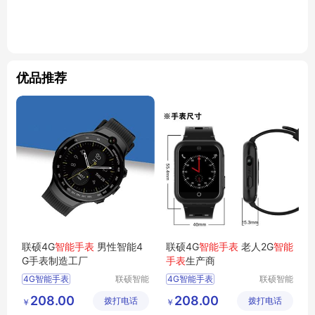
优品推荐
联硕4G
智能手表
男性智能4
联硕4G
智能手表
老人2G
智能
G手表制造工厂
手表
生产商
4G智能手表
联硕智能
4G智能手表
联硕智能
（深圳）
（深圳）
智能4G手表
急救智能手表
208.00
208.00
拨打电话
有限公司
拨打电话
有限公司
￥
￥
智能SOS手表
智能3G手表