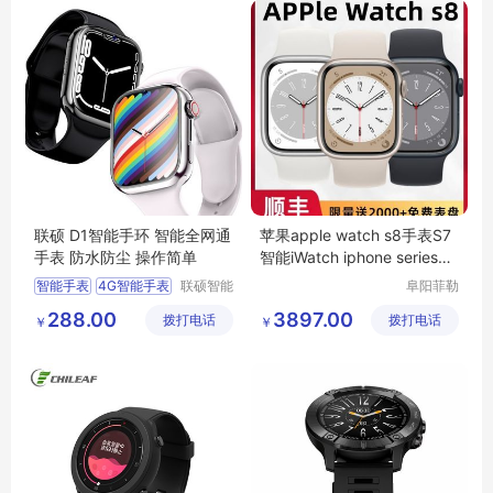
智能SOS手表
联硕 D1智能手环 智能全网通
苹果apple watch s8手表S7
手表 防水防尘 操作简单
智能iWatch iphone series新
款iwatchs
智能手表
4G智能手表
联硕智能
阜阳菲勒
（深圳）
科技有限
房颤预警手表
288.00
3897.00
拨打电话
有限公司
拨打电话
公司
￥
￥
心脑血管疾病预警手表
安卓智能手表