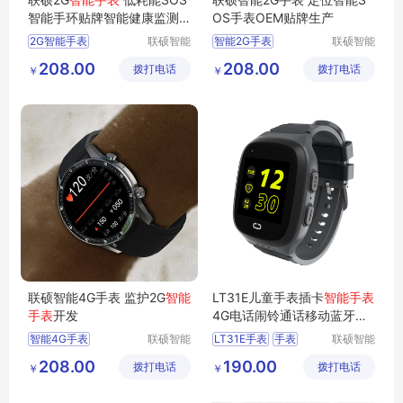
智能手环贴牌智能健康监测
OS手表OEM贴牌生产
手表电话手表
2G智能手表
联硕智能
智能2G手表
联硕智能
（深圳）
（深圳）
智能运动手表
4G智能手环
208.00
208.00
拨打电话
有限公司
拨打电话
有限公司
￥
￥
3G智能手表
SOS智能手表
智能商务手表
智能女性手表
联硕智能4G手表 监护2G
智能
LT31E儿童手表插卡
智能手表
手表
开发
4G电话闹铃通话移动蓝牙音
乐男女
智能4G手表
联硕智能
LT31E手表
手表
联硕智能
（深圳）
（深圳）
智能商务手表
儿童手表
智能手表
208.00
190.00
拨打电话
有限公司
拨打电话
有限公司
￥
￥
健康智能运动手表
4G手表
智能2G手环