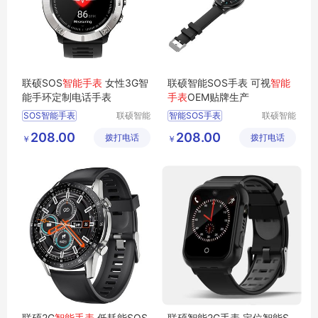
联硕SOS
智能手表
女性3G智
联硕智能SOS手表 可视
智能
能手环定制电话手表
手表
OEM贴牌生产
SOS智能手表
联硕智能
智能SOS手表
联硕智能
（深圳）
（深圳）
智能商务手表
蓝牙智能运动手环
208.00
208.00
拨打电话
有限公司
拨打电话
有限公司
￥
￥
4G智能手表
运动手环
SOS手环
智能急救手表
智能急救手表
SOS手表
联硕2G
智能手表
低耗能SOS
联硕智能2G手表 定位智能S