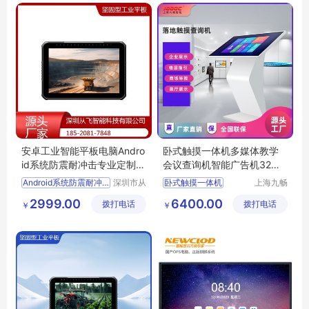
安卓工业智能平板电脑Andro
卧式触摸一体机多媒体教学
id系统防震耐冲击专业定制服
会议查询机智能广告机32英
务
寸
Android系统防震耐冲击
深圳市从
卧式触摸一体机
上海九畅
飞智能科
智能科技
多媒体教学会议查询机
2999.00
6400.00
拨打电话
技有限公
拨打电话
有限公司
￥
￥
智能广告机
司