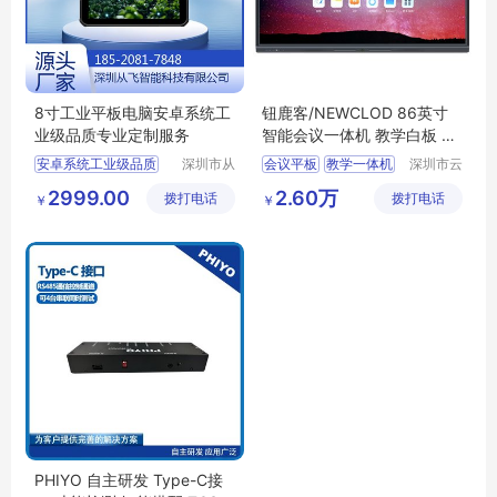
8寸工业平板电脑安卓系统工
钮鹿客/NEWCLOD 86英寸
业级品质专业定制服务
智能会议一体机 教学白板 国
产主板 麒麟系统
安卓系统工业级品质
深圳市从
会议平板
教学一体机
深圳市云
飞智能科
正创科技
触摸一体机
智慧大屏
2999.00
2.60万
拨打电话
技有限公
拨打电话
有限公司
￥
￥
麒麟系统
司
PHIYO 自主研发 Type-C接