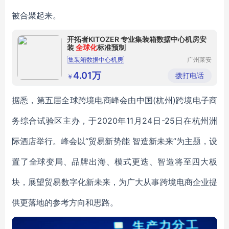
被合聚起来。
开拓者KITOZER 专业集装箱数据中心机房安
装
全球化
标准预制
集装箱数据中心机房
广州莱安
智能化系
定制集装箱数据中心机房尺寸
统开发有
4.01万
拨打电话
￥
限公司
据悉，第五届全球跨境电商峰会由中国(杭州)跨境电子商
务综合试验区主办，于2020年11月24日-25日在杭州洲
际酒店举行。峰会以“贸易新势能 智造新未来”为主题，设
置了全球变局、品牌出海、模式更迭、智造将至四大板
块，展望贸易数字化新未来，为广大从事跨境电商企业提
供更落地的参考方向和思路。