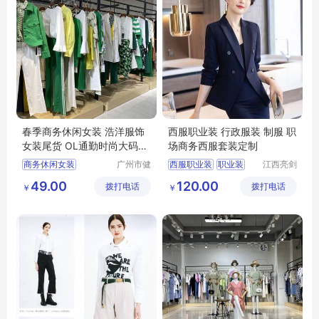
春季商务休闲女装 浩洋服饰
西服职业装 行政服装 制服 职
女装尾货 OL通勤时尚大码女
场商务西服套装定制
装货源供应
商务休闲女装
广州市健
西服职业装
职业装
江西亮剑
凡服饰有
服饰有限
浩洋服饰
大码女装
西服
行政服装
制服
49.00
120.00
拨打电话
限公司
拨打电话
公司
￥
￥