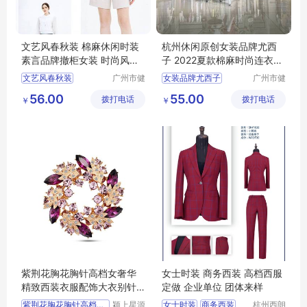
文艺风春秋装 棉麻休闲时装
杭州休闲原创女装品牌尤西
素言品牌撤柜女装 时尚风衣
子 2022夏款棉麻时尚连衣裙
连衣裙走份
广州尾货库存
文艺风春秋装
广州市健
女装品牌尤西子
广州市健
凡服饰有
凡服饰有
棉麻休闲时装
夏款棉麻时尚连衣裙
56.00
55.00
拨打电话
限公司
拨打电话
限公司
￥
￥
素言品牌撤柜女装
杭州休闲原创
时尚风衣
连衣裙
紫荆花胸花胸针高档女奢华
女士时装 商务西装 高档西服
精致西装衣服配饰大衣别针2
定做 企业单位 团体来样
021年新款潮
紫荆花胸花胸针高档女奢华
颍上星源
女士时装
商务西装
杭州西朗