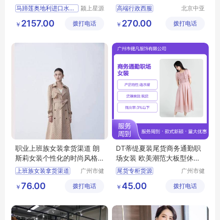
饰圣诞节礼物
马蹄莲奥地利进口水晶高档
颍上星源
高端行政西服
北京中亚
科技发展
天商贸有
行政商务女士职业套装
2157.00
270.00
拨打电话
有限公司
拨打电话
限公司
￥
￥
商务女士职业套装
职业装正装
西服定做厂家
职业上班族女装拿货渠道 朗
DT蒂缇夏装尾货商务通勤职
斯莉女装个性化的时尚风格
场女装 欧美潮范大板型休闲
广州服装市场
风
上班族女装拿货渠道
广州市健
尾货专柜货源
广州市健
凡服饰有
凡服饰有
女装个性化的时尚风格
摩登时尚潮牌女装
76.00
45.00
拨打电话
限公司
拨打电话
限公司
￥
￥
广州服装市场
商务通勤职场女装
品牌女装尾货
女装