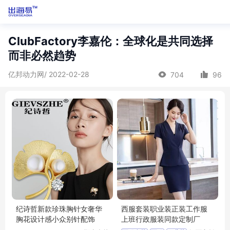
ClubFactory李嘉伦：全球化是共同选择
而非必然趋势
亿邦动力网/ 2022-02-28
704
96
纪诗哲新款珍珠胸针女奢华
西服套装职业装正装工作服
胸花设计感小众别针配饰
上班行政服装同款定制厂