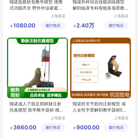
颐诺急救软包教学模型 便携
颐诺外科综合技能训练模型
式功能齐全 野外作业家庭旅
解剖临床专科智能多场景教
行必备
学器材
上海盈诺
上海盈诺
实业有限
实业有限
1080.00
2.40万
拨打电话
公司
拨打电话
公司
￥
￥
颐诺成人下肢足部静脉注射
颐诺肘关节腔内注射模型 成
仿真模型 医学教学器材 模拟
人女性手臂解剖教学器材EN/
操作训练
CK20134
上海盈诺
上海盈诺
实业有限
实业有限
3660.00
9000.00
拨打电话
公司
拨打电话
公司
￥
￥