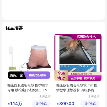
优品推荐
颐诺腹膜透析模型 医护教学
颐诺肠管吻合模型30mm 医
专用 模拟瘘口液体流出 EN-
学教学理想器材 演练肠吻合
H3348
技术
上海盈诺
上海盈诺
实业有限
实业有限
1.14万
300.00
拨打电话
公司
拨打电话
公司
￥
￥