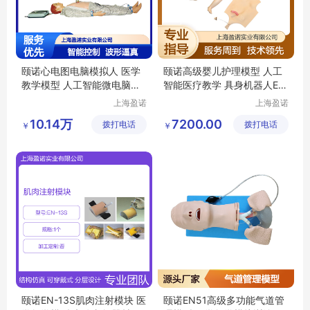
颐诺心电图电脑模拟人 医学
颐诺高级婴儿护理模型 人工
教学模型 人工智能微电脑控
智能医疗教学 具身机器人EN
制器材
-130
上海盈诺
上海盈诺
实业有限
实业有限
10.14万
7200.00
拨打电话
公司
拨打电话
公司
￥
￥
颐诺EN-13S肌肉注射模块 医
颐诺EN51高级多功能气道管