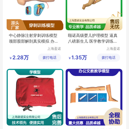
中心静脉注射穿刺训练模型
颐诺高级婴儿护理模型 逼真
颈部股部解剖真实模拟 办公
八磅新生儿 医学教学训练器
文教教学器材
材
上海盈诺
上海盈诺
实业有限
实业有限
2.28万
1.35万
拨打电话
公司
拨打电话
公司
￥
￥