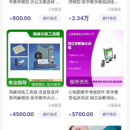
学教学模型 办公文教器材 人
理模型 医学教学模拟训练器
工智能医疗
材
上海盈诺
上海盈诺
实业有限
实业有限
600.00
2.34万
拨打电话
公司
拨打电话
公司
￥
￥
局麻训练工具箱 含皮肤及环
心电图教学考核软件 医学教
形局麻模块 医学教学办公文
育临床培训 独立诊断强化训
教模型
练
上海盈诺
上海盈诺
实业有限
实业有限
4500.00
5700.00
拨打电话
公司
拨打电话
公司
￥
￥