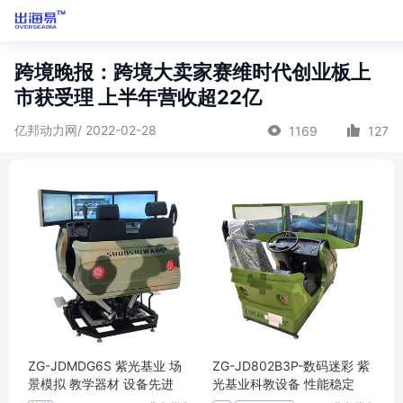
跨境晚报：跨境大卖家赛维时代创业板上
市获受理 上半年营收超22亿
亿邦动力网/ 2022-02-28
1169
127
ZG-JDMDG6S 紫光基业 场
ZG-JD802B3P-数码迷彩 紫
景模拟 教学器材 设备先进
光基业科教设备 性能稳定