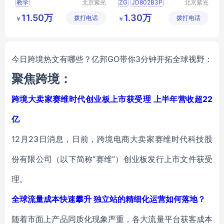
教学
北京紫光
ZG
JD802B3P
北京紫光
基业科教
基业科教
数码迷彩
11.50万
1.30万
拨打电话
设备制造
拨打电话
设备制造
￥
￥
有限公司
有限公司
今日跨境热文有哪些？亿邦GO带你3分钟开拓全球视野：
聚焦跨境：
跨境大卖家赛维时代创业板上市获受理 上半年营收超22
亿
12月23日消息，日前，跨境电商大卖家赛维时代科技股
份有限公司（以下简称“赛维”）创业板发行上市文件获受
理。
全球流量成本快速攀升 独立站的精细化运营如何落地？
随着市面上产品同质化现象严重，各大流量平台获客成本