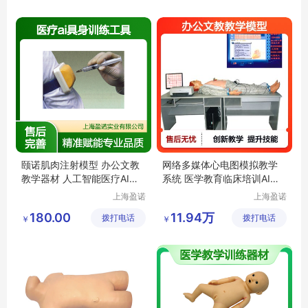
颐诺肌肉注射模型 办公文教
网络多媒体心电图模拟教学
教学器材 人工智能医疗AI具
系统 医学教育临床培训AI辅
身训练工具
助器材
上海盈诺
上海盈诺
实业有限
实业有限
180.00
11.94万
拨打电话
公司
拨打电话
公司
￥
￥