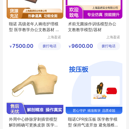
颐诺 高级老年人褥疮护理模
术前无菌操作训练模型办公
型 医学教学办公文教器材 压
文教教学模型/器材
疮护理练习
上海盈诺
上海盈诺
实业有限
实业有限
7500.00
9600.00
拨打电话
公司
拨打电话
公司
￥
￥
外周中心静脉穿刺插管模型
颐诺CPR按压板 医学教学模
解剖精确可更换皮肤 医学教
型 保持气道开放 避免颈椎伤