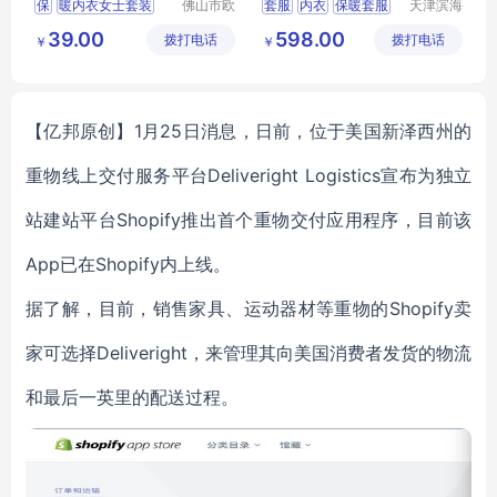
保
暖内衣女士套装
佛山市欧
套服
内衣
保暖套服
天津滨海
盛服饰科
亚太床垫
秋衣秋裤保暖内衣
秋衣秋裤
保暖衣
39.00
598.00
拨打电话
技有限公
拨打电话
有限公司
￥
￥
内衣套装
司
恒温长袖长裤发热保
暖内
衣
保暖内衣
【亿邦原创】1月25日消息，日前，位于美国新泽西州的
重物线上交付服务平台Deliveright Logistics宣布为独立
站建站平台Shopify推出首个重物交付应用程序，目前该
App已在Shopify内上线。
据了解，目前，销售家具、运动器材等重物的Shopify卖
家可选择Deliveright，来管理其向美国消费者发货的物流
和最后一英里的配送过程。