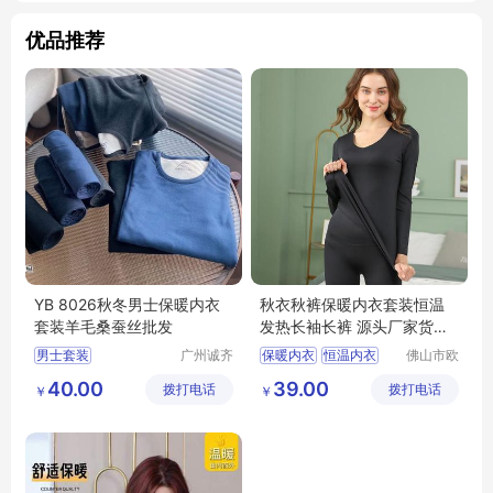
优品推荐
YB 8026秋冬男士保暖内衣
秋衣秋裤保暖内衣套装恒温
套装羊毛桑蚕丝批发
发热长袖长裤 源头厂家货源
可批发
男士套装
广州诚齐
保暖内衣
恒温内衣
佛山市欧
服饰有限
盛服饰科
恒温发热内衣
40.00
39.00
拨打电话
公司
拨打电话
技有限公
￥
￥
恒温秋衣秋裤
司
恒温内衣厂家