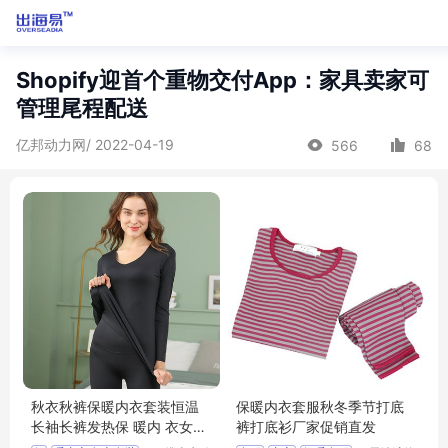
Shopify迎首个重物交付App：家具卖家可
管理尾程配送
亿邦动力网/ 2022-04-19
566
68
秋衣秋裤保暖内衣套装恒温
保暖内衣套服秋冬季节打底
长袖长裤发热保 暖内 衣女士
裤打底衫厂家促销直发
套 装