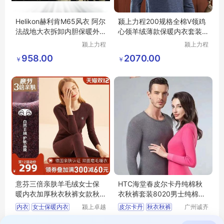
Helikon赫利肯M65风衣 阿尔
颍上力程200规格全棉V领鸡
法战地大衣拆卸内胆保暖外
心领羊绒薄款保暖内衣套装
套战术风衣
秋冬季打底
颍上力程
颍上力程
仪器设备
仪器设备
958.00
2070.00
￥
￥
有限公司
有限公司
意芬三倍亲肤羊毛绒女士保
HTC海堂春皮尔卡丹纯棉秋
暖内衣加厚秋衣秋裤女款秋
衣秋裤套装8020男士纯棉内
冬防寒套装
衣32支精梳棉
内衣
女士保暖内衣
颍上卓越
皮尔卡丹
秋衣秋裤
广州诚齐
电子商务
服饰有限
加厚秋衣秋裤
保暖套装
478.00
15.00
拨打电话
有限公司
拨打电话
公司
￥
￥