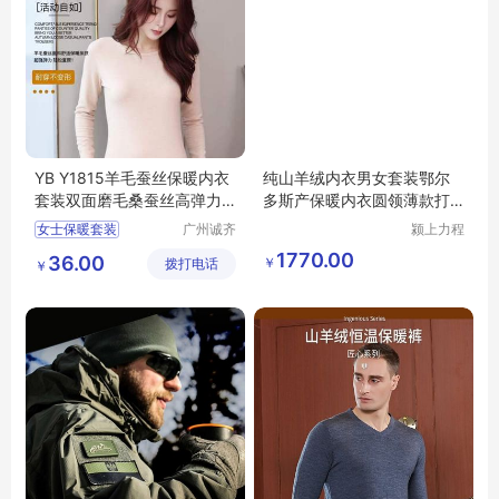
YB Y1815羊毛蚕丝保暖内衣
纯山羊绒内衣男女套装鄂尔
套装双面磨毛桑蚕丝高弹力
多斯产保暖内衣圆领薄款打
批发
底衫秋衣裤冬
女士保暖套装
广州诚齐
颍上力程
服饰有限
仪器设备
1770.00
36.00
￥
拨打电话
公司
有限公司
￥