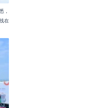
悉，
线在