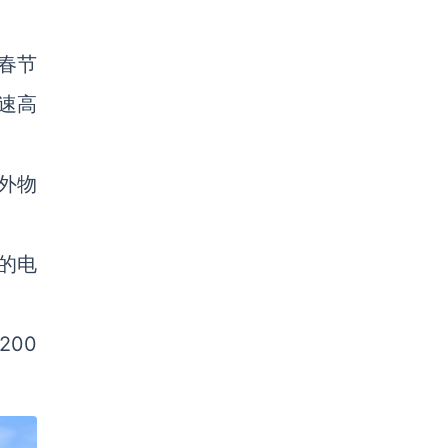
春节
速高
外物
的电
00