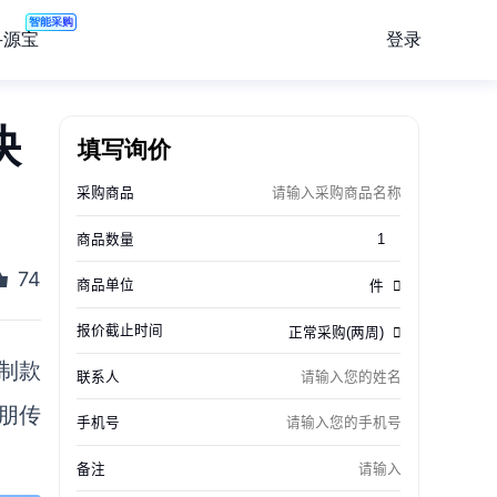
智能采购
登录
寻源宝
快
填写询价
74
制款
朋传