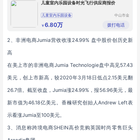
儿童室内乐园设备时光飞行供应商报价
儿童室内乐园设备
中山市金
博游艺设
儿童室内乐园设备时光飞行
备有限公
6.80万
拨打电话
￥
司
儿童室内乐园设备供应商报价
时光飞行供应商报价
2、非洲电商Jumia营收收涨24.99% 盘中股价创历史新
高
在美上市的非洲电商Jumia Technologie盘中高见57.43
美元，创上市新高，较2020年3月18日低点2.15美元翻
26.7倍。截至收盘，Jumia涨24.99%，报56.96美元，最
新市值为46.18亿美元。香橼研究创始人Andrew Left表
示看涨Jumia至100美元。
3、消息称跨境电商SHEIN高价竞购英国时尚零售巨头