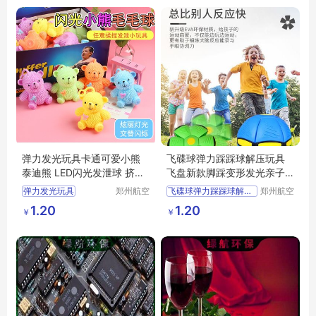
弹力发光玩具卡通可爱小熊
飞碟球弹力踩踩球解压玩具
泰迪熊 LED闪光发泄球 挤压
飞盘新款脚踩变形发光亲子
玩具
互动玩具地摊
弹力发光玩具
郑州航空
飞碟球弹力踩踩球解压玩具
郑州航空
港区芙乐
港区芙乐
卡通可爱小熊泰迪熊
飞盘新款脚踩变形发光亲子互动玩具地摊
1.20
1.20
￥
￥
鑫日用百
鑫日用百
LED闪光发泄球
货店
货店
挤压玩具