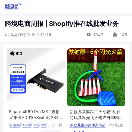
跨境电商周报 | Shopify推在线批发业务
亿邦动力网/ 2022-04-19
1043
145
Elgato 4K60 Pro MK.2直播
新款儿童脚踩冲天小箭 发射
采集卡HDR10/Switch/PS4/
筒玩具发光飞天炮户外脚踏
PS5/Xbox
式发射器
elgato
4k60
pro
mk
广州市博
新款儿童脚踩冲天小箭
郑州航空
鸿商贸有
港区全瑞
2
采集卡
发射筒玩具发光飞天炮