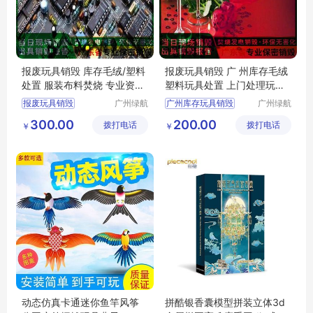
报废玩具销毁 库存毛绒/塑料
报废玩具销毁 广 州库存毛绒
处置 服装布料焚烧 专业资质
塑料玩具处置 上门处理玩具
出具证明
资料化妆品
报废玩具销毁
广州绿航
广州库存玩具销毁
广州绿航
环保科技
环保科技
300.00
200.00
拨打电话
有限公司
拨打电话
有限公司
￥
￥
动态仿真卡通迷你鱼竿风筝
拼酷银香囊模型拼装立体3d