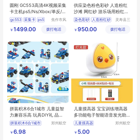
圆刚 GC553高清4K视频采集
供应染色粉色彩砂 人造粉红
卡主机ps5/Ns/Xbox/单反/摄
沙滩 网红砂 游乐场用粉红彩
像机/游戏直播录制设备 GC5
砂10-20目
gc553
采集卡
ps5
焦作市风
染色彩砂
人造粉红砂
灵寿县三
53G2（旗舰机皇升级款GC5
清扬贸易
信矿产品
xbox
摄像机
彩砂
网红沙
1499.00
950.00
拨打电话
有限公司
拨打电话
加工厂
53G2W)
￥
￥
粉色彩砂价格
拼装积木6合1城市 儿童益智
儿童摸高器 宝宝训练增高器
力兼容乐高 玩具DIY礼 品男
多功能电子智能语音发光助
孩
高神器
拼装积木6合1城市
郑州航空
儿童摸高器
郑州航空
港区芙乐
港区芙乐
儿童益智力兼容乐高
宝宝训练增高器
6.98
5.00
￥
￥
鑫日用百
鑫日用百
玩具DIY礼
品男孩
多功能电子智能语音发光助高神器
货店
货店