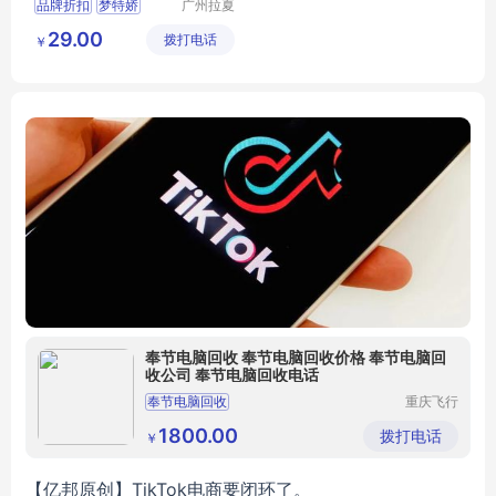
品牌折扣
梦特娇
广州拉夏
贝尼服饰
桑蚕丝衬衫
舒适透气
29.00
拨打电话
商行
￥
男士上衣
奉节电脑回收 奉节电脑回收价格 奉节电脑回
收公司 奉节电脑回收电话
奉节电脑回收
重庆飞行
马科技有
限公司
1800.00
拨打电话
￥
【亿邦原创】
TikTok电商要闭环了。