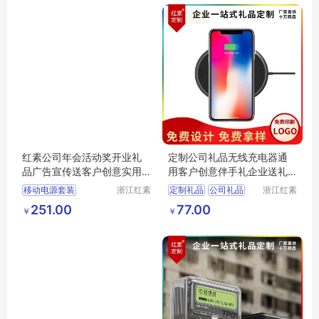
红素公司年会活动奖开业礼
定制公司礼品无线充电器通
品广告宣传送客户创意实用
用客户创意伴手礼企业送礼
伴手礼定制logo 100件起订
采购员工礼物
移动电源套装
浙江红素
定制礼品
公司礼品
浙江红素
不单独零售
实业有限
实业有限
充电宝套装
无线充电器
客户礼品
251.00
77.00
￥
￥
公司
公司
创意伴手礼