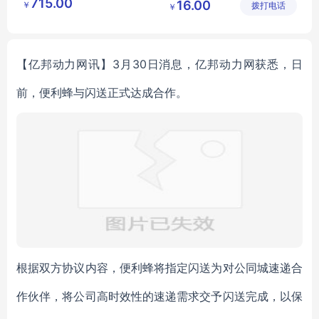
715.00
16.00
￥
公司
拨打电话
链有限公
￥
创意伴手礼
创意纪念品
MY
司
HXSJ
L5
07
【亿邦动力网讯】3月30日消息，亿邦动力网获悉，日
前，便利蜂与闪送正式达成合作。
根据双方协议内容，便利蜂将指定闪送为对公同城速递合
作伙伴，将公司高时效性的速递需求交予闪送完成，以保