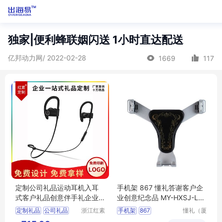
独家|便利蜂联姻闪送 1小时直达配送
亿邦动力网/ 2022-02-28
1669
117
定制公司礼品运动耳机入耳
手机架 867 懂礼答谢客户企
式客户礼品创意伴手礼企业
业创意纪念品 MY-HXSJ-L5-
送礼礼品采购
07
定制礼品
公司礼品
浙江红素
手机架
867
懂礼（厦
实业有限
门）供应
运动耳机
客户礼品
答谢客户企业