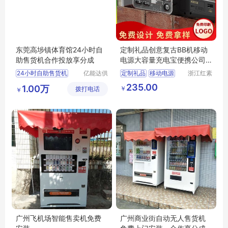
东莞高埗镇体育馆24小时自
定制礼品创意复古BB机移动
助售货机合作投放享分成
电源大容量充电宝便携公司
客户礼品采购
24小时自助售货机
亿能达供
定制礼品
移动电源
浙江红素
应链管理
实业有限
24小时自助售货机合作投放
充电宝
创意礼品
235.00
1.00万
￥
拨打电话
（东莞）
公司
￥
24小时自助售货机免费投放
礼品采购
有限公司
24小时自助售货机价格
广州飞机场智能售卖机免费
广州商业街自动无人售货机