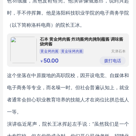
色羽绒服，黑色皮鞋锃亮。他演讲慷慨激昂，说到兴起
时，手不停挥舞。他是洛阳科技职业学院的电子商务学院
（以下简称洛科电商）的院长王冰。
石本 黄金烤肉酱 炸鸡酱烤肉腌制蘸酱 调味酱
烧烤酱
黄金烤肉酱
黄金味烤肉酱
天津石本
食品工业
天津黄金烤肉酱
北京黄金烤肉酱
有限公司
50.00
拨打电话
￥
河北黄金烤肉酱
这个坐落在中原腹地的高职院校，因开设电竞、自媒体和
电子商务等专业，而名噪一时。但社会普遍认知上，就业
者通常会担心职业教育培养的技能人才在岗位比拼总低人
一等。
演讲临近尾声，院长王冰挥起左手说：“虽然我们是一个