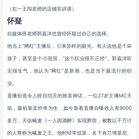
（右一王闯老师的店铺实训课）
怀疑
自媒体班老师郭嘉洋也曾经怀疑过自己的选择。
他当上“网红”主播后，引来异样的眼光。有人说他是个坏
孩子，甚至是个小混混，“这个职业很不正经”。郭嘉洋听
完很生气，他认为“网红”是新潮，也是当下最流行的职
业。
直播创造令人瞠目结舌的致富神话，一位27岁主播MC天
佑，最初靠卖炸串为生，如今靠着直播自曝收入有9000
多万。天佑喊麦《一人因酒醉》实现辉煌，被数以千万计
的人尊称为喊麦之王。他时经常炫富，名下有兰博基尼、