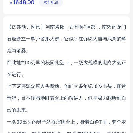
1648.00
拨打电话
有限公司
￥
【亿邦动力网讯】河南洛阳，古时称“神都”，南郊的龙门
石窟矗立一尊卢舍那大佛，它似乎在诉说大唐与武周的辉
煌与沧桑。
距此地约15公里的校园礼堂上，一场大规模的电商大会正
在进行。
上下两层观众席人头攒动。他们大多年纪18岁出头，面带
青涩，目不转睛地盯着台上的演讲人，似乎极力想听到自
己的未来。
一名30出头的男子站在演讲台上，身着白色T恤，套个灰