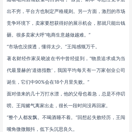
出不穷，平台方也制定严格规则。另一方面，激烈的市场
竞争环境下，卖家要想获得好的展示机会，那就只能出钱
砸。很多卖家大呼“电商生意越做越难。”
“市场也没摸透，懂得太少。”王闯感慨万千。
著名财经作家吴晓波在书中曾经提到，“物质追求成为当
代最显赫的‘道德指数’，我国平均每天有一万家创业公司
诞生，它们中90%会在18个月里失败。”
面对借来的几十万打水漂，他的父母也着急，总是不停叨
唠。王闯赌气离家出走，很长一段时间没再回家。
“整个人都发飘。不喝酒睡不着。”回想起失败经历，王闯
嘴角微微颤抖，低下头沉思良久。