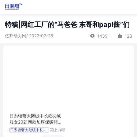
特稿|网红工厂的“马爸爸 东哥和papi酱”们
亿邦动力网/ 2022-02-28
1439
128
日系轻奢大鹅绒中长款羽绒
服女2021新款加厚保暖羽绒
衣冬长款外套
日系轻奢大鹅绒中长款羽绒
颍上力程
仪器设备