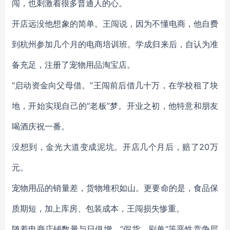
闯，也刺激着很多普通人的心。
开店远没他想象的简单。王闯说，因为不懂电商，他自费
到杭州参加几个月的电商培训班。学成归来后，自认为准
备充足，注册了宠物用品淘宝店。
“启动资金向父母借。”王闯前后借几十万，在学校租了块
地，开始实现自己的“老板”梦。开业之初，他特意和朋友
喝酒庆祝一番。
没想到，金光大道变成泥坑。开店几个月后，赔了20万
元。
宠物用品的销量差，货物堆积如山。更要命的是，食品保
质期短，加上库房、包装成本，王闯损失惨重。
随着电商店铺数量与日俱增，“假货、刷单”等恶性竞争层