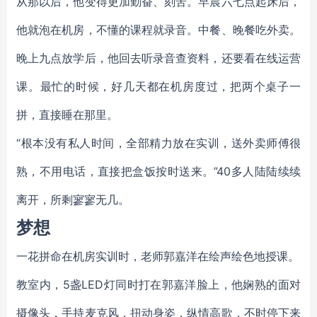
从那以后，他变得更加勤奋、刻苦。早晨六七点起床后，
他就泡在机房，不懂的课程就录音。中餐、晚餐吃外卖。
晚上九点放学后，他回去听录音查资料，还要看在线运营
课。最忙的时候，好几天都在机房度过，把两个桌子一
拼，直接睡在那里。
“根本没有私人时间，全部精力放在实训，送外卖师傅很
熟，不用电话，直接把盒饭按时送来。”40多人陆陆续续
离开，所剩寥寥无几。
梦想
一花拼命在机房实训时，老师郭嘉洋在绘声绘色地授课。
教室内，5盏LED灯同时打在郭嘉洋脸上，他娴熟的面对
摄像头，手持麦克风，扭动身姿，纵情高歌，不时停下来