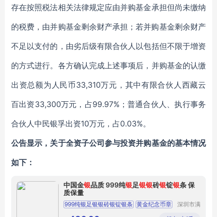
存在按照税法相关法律规定应由并购基金承担但尚未缴纳
的税费，由并购基金剩余财产承担；若并购基金剩余财产
不足以支付的，由劣后级有限合伙人以包括但不限于增资
的方式进行。各方确认完成上述事项后，并购基金的认缴
出资总额为人民币33,310万元，其中有限合伙人西藏云
百出资33,300万元，占99.97%；普通合伙人、执行事务
合伙人中民银孚出资10万元，占0.03%。
公告显示，关于全资子公司参与投资并购基金的基本情况
如下：
中国金
银
品质 999纯
银
足
银
银
砖
银
锭
银
条 保
质保量
999纯银足银银砖银锭银条
黄金纪念币章
深圳市满
心意珠宝
金条定做
周年庆定制足金金砖
有限公司