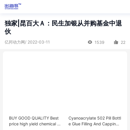
独家|昆百大Ａ：民生加银从并购基金中退
伙
亿邦动力网/ 2022-03-11
1539
22
BUY GOOD QUALITY Best
Cyanoacrylate 502 Pill Bottl
price high yield chemical P
e Glue Filling And Capping
olymers PAM/CPAM/APAM/
Machine For Adhesive