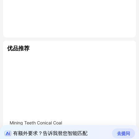
优品推荐
Mining Teeth Conical Coal
Pick Cutter/round Shank Bi
有额外要求？告诉我替您智能匹配
去提问
ts Recycling Tungsten Carb