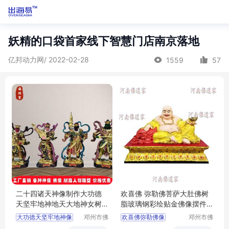
妖精的口袋首家线下智慧门店南京落地
亿邦动力网/ 2022-02-28
1559
57
二十四诸天神像制作大功德
欢喜佛 弥勒佛菩萨大肚佛树
天坚牢地神地天大地神女树
脂玻璃钢彩绘贴金佛像摆件
脂彩绘佛像批
批发
大功德天坚牢地神像
邓州市佛
欢喜佛弥勒佛像
邓州市佛
道家工艺
道家工艺
玻璃钢彩绘贴金
玻璃钢彩绘贴金