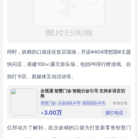
同时，妖精的口袋还在首店现场，开设#404理想国#主题
快闪店，搭建100㎡露天游乐场，包括PK排行榜游戏、自
拍打卡区、新媒体互动活动等。
全视通 智慧门诊 智能分诊引导 支持多语言切
换
智慧门诊
分诊排队叫号
医院排队叫号
珠海全视
通信息技
排队叫号
医院分诊叫号系统
术有限公
3.00万
拨打电话
￥
司
亿邦动力了解到，此次妖精的口袋为打造新零售智慧门