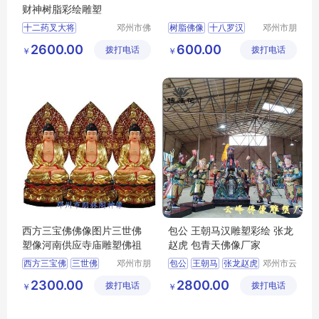
财神树脂彩绘雕塑
十二药叉大将
邓州市佛
树脂佛像
十八罗汉
邓州市朋
道家工艺
林阁工艺
玻璃钢彩绘贴金
金身罗汉
2600.00
600.00
拨打电话
厂
拨打电话
品店
￥
￥
河南佛道家
西方三宝佛佛像图片三世佛
包公 王朝马汉雕塑彩绘 张龙
塑像河南供应寺庙雕塑佛祖
赵虎 包青天佛像厂家
西方三宝佛
三世佛
邓州市朋
包公
王朝马
张龙赵虎
邓州市云
林阁工艺
峰佛像雕
佛祖
包青天
2300.00
2800.00
拨打电话
品店
拨打电话
塑厂
￥
￥