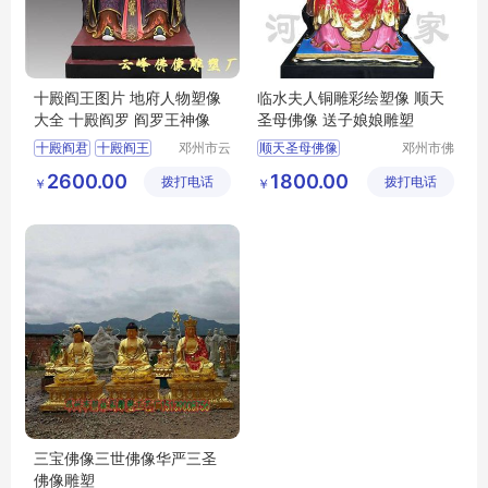
十殿阎王图片 地府人物塑像
临水夫人铜雕彩绘塑像 顺天
大全 十殿阎罗 阎罗王神像
圣母佛像 送子娘娘雕塑
十殿阎君
十殿阎王
邓州市云
顺天圣母佛像
邓州市佛
峰佛像雕
道家工艺
十殿阎罗
东岳大帝
送子娘娘雕塑
2600.00
1800.00
拨打电话
塑厂
拨打电话
厂
￥
￥
阎罗王
临水夫人
三宝佛像三世佛像华严三圣
佛像雕塑