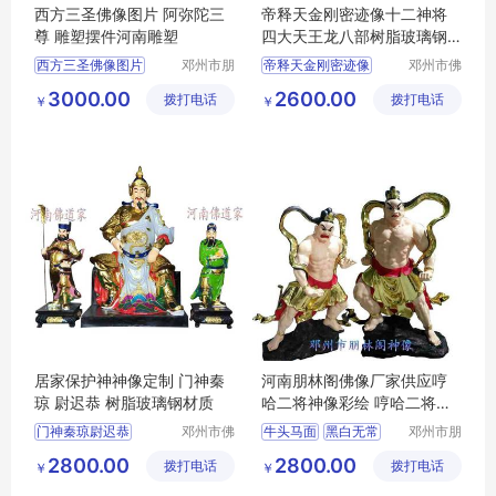
西方三圣佛像图片 阿弥陀三
帝释天金刚密迹像十二神将
尊 雕塑摆件河南雕塑
四大天王龙八部树脂玻璃钢
佛像摆件批发
西方三圣佛像图片
邓州市朋
帝释天金刚密迹像
邓州市佛
林阁工艺
道家工艺
阿弥陀三尊
河南雕塑
祭祀宗教用品
3000.00
2600.00
拨打电话
品店
拨打电话
厂
￥
￥
河南佛道家厂家直销
居家保护神神像定制 门神秦
河南朋林阁佛像厂家供应哼
琼 尉迟恭 树脂玻璃钢材质
哈二将神像彩绘 哼哈二将玻
璃钢 祭祀用品
门神秦琼尉迟恭
邓州市佛
牛头马面
黑白无常
邓州市朋
道家工艺
林阁工艺
玻璃钢彩绘贴金
判官
2800.00
2800.00
拨打电话
厂
拨打电话
品店
￥
￥
祭祀宗教用品