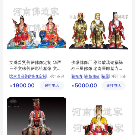
文殊普贤菩萨佛像定制 华严
佛缘佛像厂 彩绘玻璃钢福禄
三圣文殊菩萨彩绘塑像 文殊
寿三星佛像 老寿星雕塑寺庙
师利法王子
神
文殊普贤菩萨佛像定制
邓州市佛
福禄寿
南极仙翁
福星
邓州市佛
道家工艺
道家工艺
华严三圣
1900.00
5000.00
拨打电话
厂
拨打电话
厂
￥
￥
文殊菩萨彩绘塑像