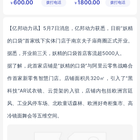
600.00
1800.00
拨打电话
厂
拨打电话
厂
￥
￥
河南佛道家厂家直销
河南佛道家厂家直销
【亿邦动力讯】5月7日消息，亿邦动力获悉，日前“妖精
的口袋”首家线下实体门店于南京夫子庙商圈正式开业。
据悉，开业前三天，妖精的口袋首店客流超5000人。
据了解，此首家店铺是“妖精的口袋”与阿里云零售战略合
作首家新零售智慧门店。店铺面积共320㎡，引入了"黑
科技"AR试衣镜、云货架的入驻，店铺内包括欧洲宫廷
风、工业风停车场、北欧童话森林、欧洲好奇柜集市、高
冷镜面舞会等五维空间。