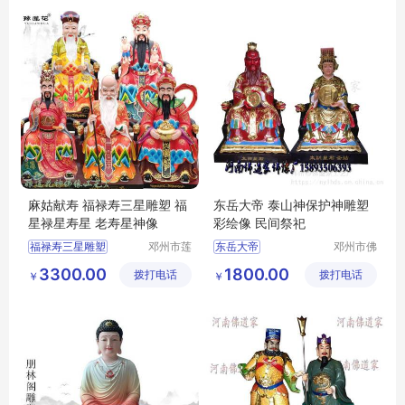
麻姑献寿 福禄寿三星雕塑 福
东岳大帝 泰山神保护神雕塑
星禄星寿星 老寿星神像
彩绘像 民间祭祀
福禄寿三星雕塑
邓州市莲
东岳大帝
邓州市佛
花神佛像
道家工艺
福星禄星寿星
玻璃钢彩绘贴金
3300.00
1800.00
拨打电话
工艺厂
拨打电话
厂
￥
￥
老寿星神像
河南佛道家厂家直销