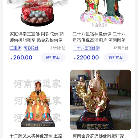
家庭供奉三宝佛 阿弥陀佛 药
二十八星宿神像佛像 二十八
师佛树脂雕塑 贴金彩绘佛像
星宿佛像高清图片 河南雕塑
三宝佛
阿弥陀佛
邓州市朋
二十八星宿佛像
邓州市佛
林阁工艺
道家工艺
药师佛
二十八星宿神像
260.00
2200.00
拨打电话
品店
拨打电话
厂
￥
￥
河南雕塑
十二药叉大将神像定制 五路
河南金身罗汉佛像雕塑厂家