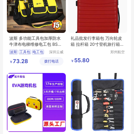
波斯 多功能工具包加厚防水
礼品批发行李箱包 万向轮皮
牛津布电梯维修电工包 BS52
箱 拉杆箱 20寸登机旅行箱包
5413（15寸）
全瑞
波斯
工具包
电工包
深圳云威
郑州航空
网络科技
港区芙乐
布包
BS525413
55.80
73.28
￥
拨打电话
有限公司
鑫日用百
￥
货店