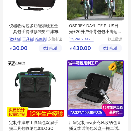
仪器收纳包多功能加硬五金
OSPREY DAYLITE PLUS日
工具包手提维修袋男牛津布
光+20升户外背包包小鹰运动
手电钻收纳箱
功能双肩包
收纳包
工具包
维修袋
东莞市诚
OSPREYDAYLI
颍上星源
丰箱包有
科技发展
eva箱包
收纳箱
30.00
430.00
拨打电话
限公司
拨打电话
有限公司
￥
￥
定制牛津布工具箱包双肩手
厂家定制eva麦克风收纳包直
提工具包收纳包加LOGO
播无线话筒包装盒一拖二话