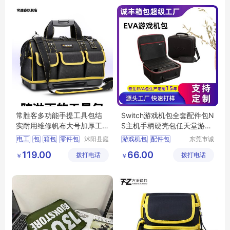
常胜客多功能手提工具包结
Switch游戏机包全套配件包N
实耐用维修帆布大号加厚工
S主机手柄硬壳包任天堂游戏
具袋电工专用
机收纳盒
电工
包
箱包
零件包
沭阳县庭
游戏机包
配件包
东莞市诚
市亦电子
丰箱包有
多功能
硬壳包
游戏机收纳盒
119.00
66.00
拨打电话
商务有限
拨打电话
限公司
￥
￥
Switch收纳包
公司