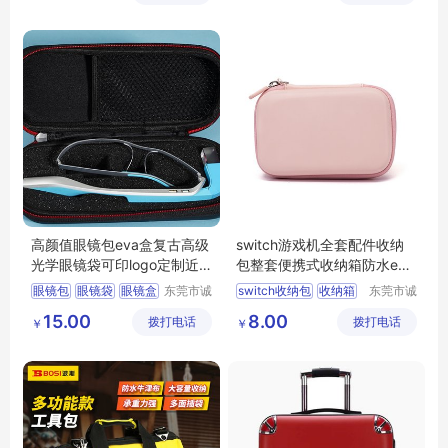
公司
高颜值眼镜包eva盒复古高级
switch游戏机全套配件收纳
光学眼镜袋可印logo定制近
包整套便携式收纳箱防水eva
视眼镜盒
收纳盒
眼镜包
眼镜袋
眼镜盒
东莞市诚
switch收纳包
收纳箱
东莞市诚
丰箱包有
丰箱包有
收纳盒
eva盒
eva收纳盒
收纳盒
15.00
8.00
拨打电话
限公司
拨打电话
限公司
￥
￥
switch包