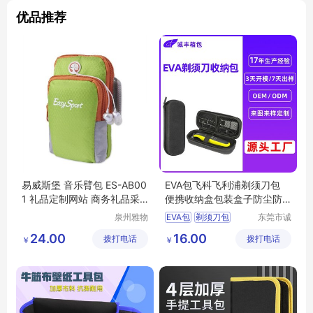
优品推荐
易威斯堡 音乐臂包 ES-AB00
EVA包飞科飞利浦剃须刀包
1 礼品定制网站 商务礼品采
便携收纳盒包装盒子防尘防
购网站 MY-YWSB-03
水收纳保护盒
泉州雅物
EVA包
剃须刀包
东莞市诚
贸易有限
丰箱包有
收纳盒
保护盒
包装盒
24.00
16.00
拨打电话
公司
拨打电话
限公司
￥
￥