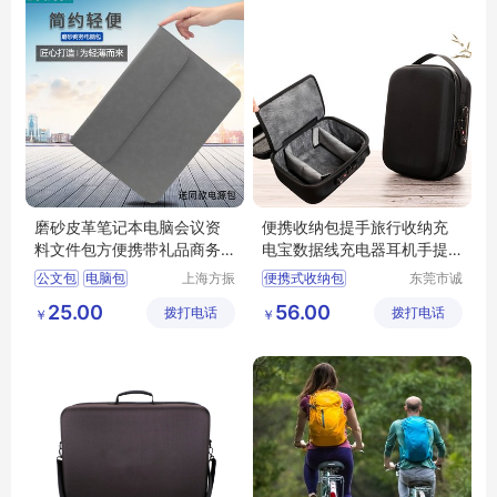
磨砂皮革笔记本电脑会议资
便携收纳包提手旅行收纳充
料文件包方便携带礼品商务
电宝数据线充电器耳机手提
电脑包
数码收纳箱子
公文包
电脑包
上海方振
便携式收纳包
东莞市诚
箱包制品
丰箱包有
充电宝收纳包
25.00
56.00
拨打电话
有限公司
拨打电话
限公司
￥
￥
数据线收纳包
手提包
收纳箱