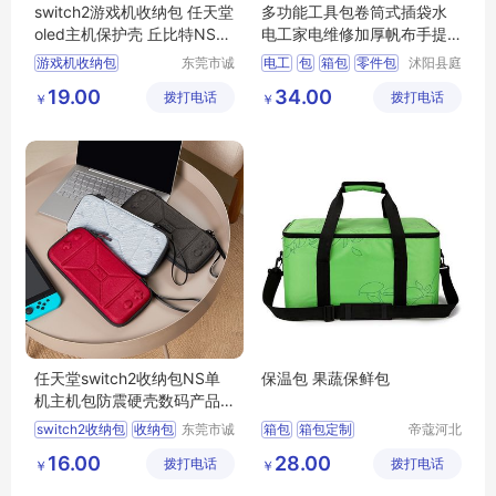
switch2游戏机收纳包 任天堂
多功能工具包卷筒式插袋水
oled主机保护壳 丘比特NS防
电工家电维修加厚帆布手提
护硬壳包
式安装收纳包
游戏机收纳包
东莞市诚
电工
包
箱包
零件包
沭阳县庭
丰箱包有
市亦电子
switch2包
多功能
19.00
34.00
拨打电话
限公司
拨打电话
商务有限
￥
￥
switch2收纳包
公司
任天堂收纳包
硬壳包
任天堂switch2收纳包NS单
保温包 果蔬保鲜包
机主机包防震硬壳数码产品
收纳盒eva包
switch2收纳包
收纳包
东莞市诚
箱包
箱包定制
帝蔻河北
丰箱包有
箱包制造
eva包
收纳盒
主机包
箱包批发
箱包生产
16.00
28.00
拨打电话
限公司
拨打电话
有限公司
￥
￥
箱包厂家