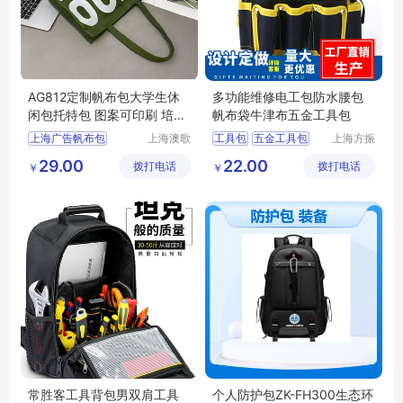
AG812定制帆布包大学生休
多功能维修电工包防水腰包
闲包托特包 图案可印刷 培训
帆布袋牛津布五金工具包
广告布包
上海广告帆布包
上海澳歌
工具包
五金工具包
上海方振
服装服饰
箱包制品
工具腰包
29.00
22.00
拨打电话
有限公司
拨打电话
有限公司
￥
￥
常胜客工具背包男双肩工具
个人防护包ZK-FH300生态环