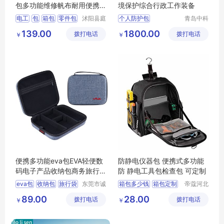
包多功能维修帆布耐用便携
境保护综合行政工作装备
安装电工专用
电工
包
箱包
零件包
沭阳县庭
个人防护包
青岛中科
市亦电子
星源环保
多功能
个人执法防护包
139.00
1800.00
拨打电话
商务有限
拨打电话
科技有限
￥
￥
防护服
防护鞋
公司
公司
辐射检测仪
便携多功能eva包EVA轻便数
防静电仪器包 便携式多功能
码电子产品收纳包商务旅行
防 静电工具包检查包 可定制
袋手提收纳盒
eva包
收纳包
旅行袋
东莞市诚
箱包多少钱
箱包定制
帝蔻河北
丰箱包有
箱包制造
电子产品收纳包
箱包批发
箱包生产
89.00
28.00
拨打电话
限公司
拨打电话
有限公司
￥
￥
收纳盒
箱包厂家