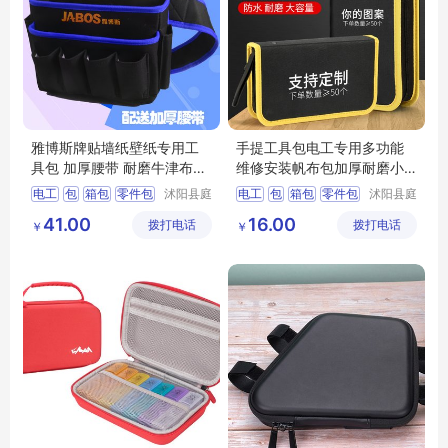
雅博斯牌贴墙纸壁纸专用工
手提工具包电工专用多功能
具包 加厚腰带 耐磨牛津布多
维修安装帆布包加厚耐磨小
功能腰包
型收纳包硬板
电工
包
箱包
零件包
沭阳县庭
电工
包
箱包
零件包
沭阳县庭
市亦电子
市亦电子
多功能
多功能
41.00
16.00
拨打电话
商务有限
拨打电话
商务有限
￥
￥
公司
公司