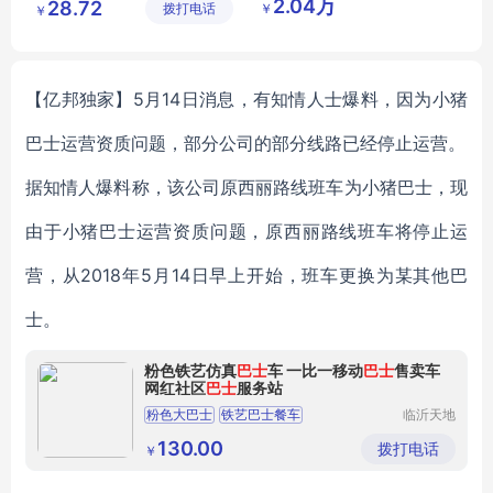
2.04万
28.72
￥
拨打电话
有限公司
材料有限
￥
公司
【亿邦独家】5月14日消息，有知情人士爆料，因为小猪
巴士运营资质问题，部分公司的部分线路已经停止运营。
据知情人爆料称，该公司原西丽路线班车为小猪巴士，现
由于小猪巴士运营资质问题，原西丽路线班车将停止运
营，从2018年5月14日早上开始，班车更换为某其他巴
士。
粉色铁艺仿真
巴士
车 一比一移动
巴士
售卖车
网红社区
巴士
服务站
粉色大巴士
铁艺巴士餐车
临沂天地
物资有限
移动巴士售卖车
爆款社区巴士
公司
130.00
拨打电话
￥
巴士服务站