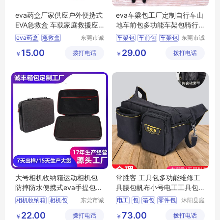
eva药盒厂家供应户外便携式
eva车梁包工厂定制自行车山
EVA急救盒 车载家庭救援应
地车前包多功能车架包骑行
急收纳包
装备上管包
eva药盒
急救盒
东莞市诚
车梁包
车前包
车架包
东莞市诚
丰箱包有
丰箱包有
收纳包
药盒
应急包
上管包
eva包
15.00
29.00
拨打电话
限公司
拨打电话
限公司
￥
￥
大号相机收纳箱运动相机包
常胜客 工具包多功能维修工
防摔防水便携式eva手提包大
具腰包帆布小号电工工具包
中号收纳包
工作腰带
相机收纳箱
相机包
东莞市诚
电工
包
箱包
零件包
沭阳县庭
丰箱包有
市亦电子
eva手提包
收纳包
多功能
22.00
73.00
拨打电话
限公司
拨打电话
商务有限
￥
￥
eva包