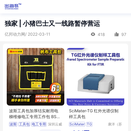
独家 | 小猪巴士又一线路暂停营运
亿邦动力网/ 2022-03-11
418
97
波斯工具包加厚结实耐用电
SciMater-TG 红外光谱仪制
梯维修电工专用工作包 BS52
样工具包
5314
波斯
工具包
电工专用
深圳云威
SciMater
TG
康洋（苏
网络科技
州）应用
工作包
BS525314
红外光谱仪制样工具包