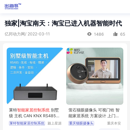
独家|淘宝南天：淘宝已进入机器智能时代
亿邦动力网/ 2022-03-11
1486
65
莱特
智能家居控制系统
别墅
萤石猫眼摄像头 可视门铃 智
级 主机 CAN KNX RS485总
能家居系统 方案设计 上门安
线 LORA方案
装
莱特智能家居控制系统
颍上星源
重庆猫眼摄像头
重庆本安
科技发展
科技发展
萤石可视门铃