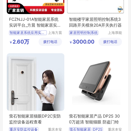
FCZNJJ-01A智能家居系统
智能楼宇家居照明控制系统3
实训平台_方晨 智能家居实训
回路开关模块20A开关执行器
台_厂家
智能家居系统应用实训平台
上海方晨
家居照明控制系统
上海厚能
科教设备
自动化设
智能家居实训台
智能照明控制模块
2.60万
3000.00
拨打电话
制造有限
拨打电话
备有限公
￥
￥
智能家居试验台
照明控制模块
公司
司
智能家居实训装置
智能家居照明控制系统
智能楼宇
萤石智能家居猫眼DP2C安防
萤石智能家居产品 DP2S 30
监控设备远程查看
0万超清 智能猫眼 防盗门铃
重庆安防监控设备
重庆本安
萤石智能家居
DP2S
重庆本安