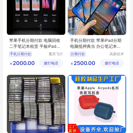
苹果手机分期付款 电脑回收
手机分期付款 苹果iPad分期
二手笔记本租赁 平板iPad抵
电脑抵押典当 办公笔记本短
押典当
租
手机分期付款
重庆飞行
分期付款
高新技术
马科技有
产业开发
2000.00
2500.00
拨打电话
限公司
拨打电话
区良驹电
￥
￥
子经营部