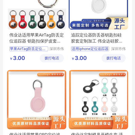
伟业达适用苹果AirTag防丢定
追踪定位器防丢器钥匙扣硅
位追踪器 钥匙扣保护皮套单
胶套定制加工 伟业达硅胶礼
双孔长款
品定制加工厂
苹果AirTag防丢定位追踪器
深圳市伟
适用iphone定位追踪器
深圳市伟
业达科技
业达科技
钥匙扣保护皮套单双孔长款
防丢长短挂扣苹果airtags液态硅胶保护套
3.00
3.00
拨打电话
有限公司
拨打电话
有限公司
￥
￥
追踪神器硅胶保护套
定制加工适用苹果airtag硅胶套
适用苹果airtag金属磁吸防丢定位追踪器
伟业达硅胶礼品定制加工厂
保护套亚马逊跨境批发
追踪定位器防丢器钥匙扣硅胶套定制加工
伟业达适用苹果GPD定位追
伟业达定制模具开模生产 适