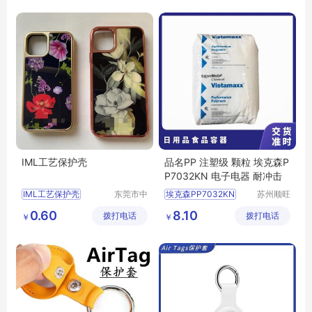
适用于苹果Airtags追踪器
苹果三代耳机套
AirtagGPS定位器贴身真皮保护套
IML工艺保护壳
品名PP 注塑级 颗粒 埃克森P
P7032KN 电子电器 耐冲击
IML工艺保护壳
东莞市中
埃克森PP7032KN
苏州顺旺
科创展塑
嘉国际贸
苹果手机保护壳
0.60
8.10
拨打电话
胶电子有
拨打电话
易有限公
￥
￥
苹果手机个性保护壳
限公司
司