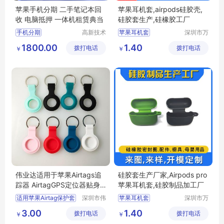
苹果手机分期 二手笔记本回
苹果耳机套,airpods硅胶壳,
收 电脑抵押 一体机租赁典当
硅胶套生产,硅橡胶工厂
手机分期
高新技术
苹果耳机套
深圳市万
产业开发
源丰科技
airpods硅胶套
1800.00
1.40
拨打电话
区良驹电
拨打电话
有限公司
￥
￥
新款硅胶套
子经营部
硅胶套生产
硅胶套开模
伟业达适用于苹果Airtags追
硅胶套生产厂家,Airpods pro
踪器 AirtagGPS定位器贴身
苹果耳机套,硅胶制品加工厂
保护套
适用苹果Airtag保护套
深圳市伟
苹果耳机套
深圳市万
业达科技
源丰科技
苹果airtags防丢器软壳
Airpodspro胶套
3.00
1.40
拨打电话
有限公司
拨打电话
有限公司
￥
￥
追踪器硅胶挂钩
硅胶套生产