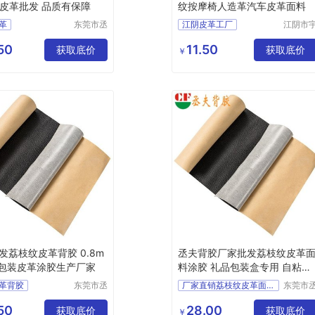
底皮革批发 品质有保障
纹按摩椅人造革汽车皮革面料
革
东莞市丞
江阴皮革工厂
江阴市
夫胶粘制
鹏塑业
粘皮革
品有限公
限公司
50
11.50
革
定制皮革
获取底价
获取底价
￥
司
革
发荔枝纹皮革背胶 0.8m
丞夫背胶厂家批发荔枝纹皮革
包装皮革涂胶生产厂家
料涂胶 礼品包装盒专用 自粘皮
革加工
革背胶
东莞市丞
厂家直销荔枝纹皮革面料背胶
东莞市
夫胶粘制
夫胶粘
胶
直销背胶
背胶自粘皮革
品有限公
品有限
50
28.00
胶
获取底价
背胶皮革
自粘皮革
获取底价
￥