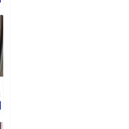
C
汉
有