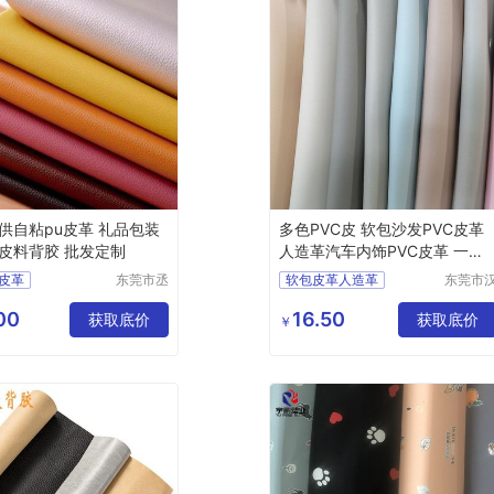
供自粘pu皮革 礼品包装
多色PVC皮 软包沙发PVC皮革
皮料背胶 批发定制
人造革汽车内饰PVC皮革 一皮
诚
皮革
东莞市丞
软包皮革人造革
东莞市
夫胶粘制
狮皮业
u皮革
手工DIY皮革
品有限公
限公司
00
16.50
粘皮革
获取底价
PVC皮革工厂
获取底价
￥
司
u皮革
背胶皮革
箱包PVC人造革
箱包用PVC皮革