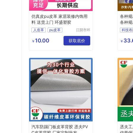
仿真皮pu皮革 家居装修内饰用
各种规
料 送货上门 环盛塑胶
各种规
人造革
pu皮革
江阴市环
科技布
盛塑胶有
PU合成皮革
各种规
限公司
10.00
33.
PU透气皮革
获取底价
各种规
￥
￥
PU皮革厂家
水刺布pu皮革
汽车防踢门板皮革背胶 丞夫PV
丞夫工
C皮革背胶 厂家定制批发
信誉保