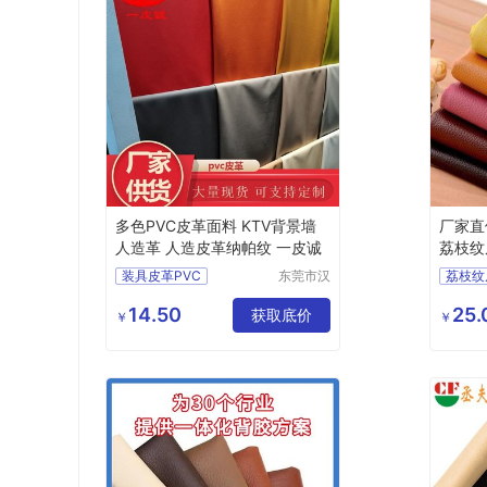
多色PVC皮革面料 KTV背景墙
厂家直
人造革 人造皮革纳帕纹 一皮诚
荔枝纹
装具皮革PVC
东莞市汉
荔枝纹
狮皮业有
汽车内饰人造革
背胶p
限公司
14.50
25.
纳帕纹PVC皮革
获取底价
背胶自
￥
￥
鞋材面料
自粘p