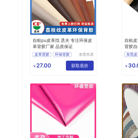
自粘pu皮革找 丞夫 专注环保皮
自粘皮
革背胶厂家 品质保证
背胶自
皮革背胶
环保背胶
东莞市丞
东莞皮
夫胶粘制
PU皮背胶
带胶皮革
东莞p
品有限公
27.00
30.
皮革背胶价格
获取底价
厂家p
￥
￥
司
选择p