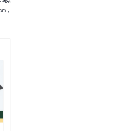
本网站
om，
席