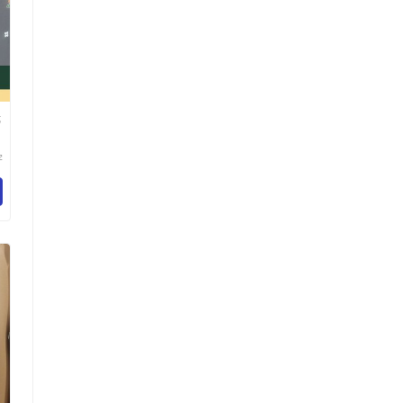
镜
宇
有