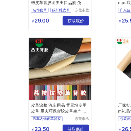
饰皮革背胶丞夫出口品质 免费
mpu
拿样
装饰皮革
碳纤维皮革
东莞市丞
广东皮
夫胶粘制
背胶碳纤维皮革
广东自
品有限公
29.00
25.
汽车装饰皮革背胶
获取底价
背胶皮
￥
￥
司
皮革背胶
自粘皮
皮革涂胶 汽车用品 背景墙专用
厂家批
皮革 丞夫环保背胶皮革生产 厂
m礼品
家批发
汽车内饰皮革背胶
东莞市丞
包装皮
夫胶粘制
干式pu背胶
定制批发
皮革背
品有限公
23.50
26.
皮革上不干胶
获取底价
包装背
￥
￥