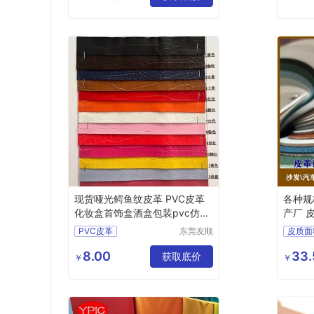
司
自粘皮革
销荔枝
现货哑光鳄鱼纹皮革 PVC皮革
各种规
化妆盒首饰盒酒盒包装pvc仿皮
产厂 
革
PVC皮革
东莞友顺
皮质面
新材料有
哑光鳄鱼纹皮革
各种规
限公司
8.00
33.
化妆盒PVC皮革
获取底价
皮革面
￥
￥
礼品盒仿皮革
首饰盒皮革