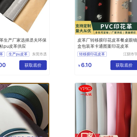
革生产厂家选择丞夫环保
皮革厂转移膜印花皮革餐桌眼
粘pu皮革供应
盒包装革卡通图案印花皮革
革
生产pu皮革
东莞市丞
转移膜印花皮革
江阴市
夫胶粘制
鹏塑业
u皮革
品有限公
限公司
00
6.10
u皮革
获取底价
获取底价
￥
司
u皮革