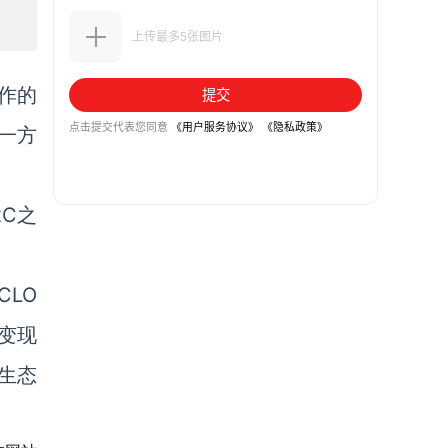
合作的
一方
C之
CLO
体变现
生态