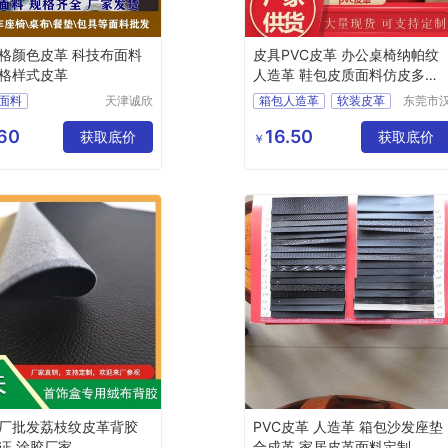
格颜色皮革 科技布面料
皮具PVC皮革 办公桌椅纳帕纹
格样式皮革
人造革 鞋包皮质面料仿皮多色
西皮
面料
天津诚欣
箱包人造革
软装皮革
东莞市
信息科技
狮皮业
格颜色皮革
鞋面PVC皮革
有限公司
限公司
60
16.50
格样式皮革
获取底价
汽车内饰PVC皮革
获取底价
￥
厂批发荔枝纹皮革背胶
PⅤC皮革 人造革 箱包沙发座垫
证 涂胶厂家
合成革 家居皮革面料定制