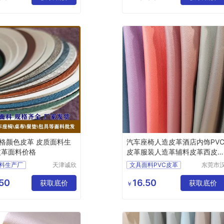
司
司
纹皮革背胶
销荔枝纹皮革面料背胶
格颜色皮革 皮质面料生
汽车座椅人造皮革酒店内饰PV
皮革面料价格
皮革服装人造革辅料皮革西皮
一皮诚
料生产厂
天津诚欣
文具面料PVC皮革
东莞市
信息科技
狮皮业
格颜色皮革
DIY手工皮革PVC
有限公司
限公司
50
16.50
料价格
获取底价
PVC皮革批发
获取底价
￥
腰带人造皮革