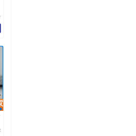
育
科
公
作
仪
有