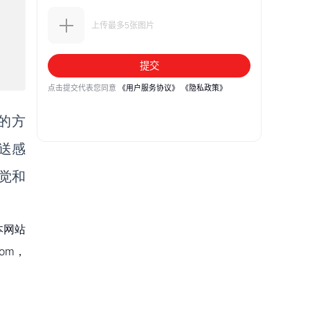
的方
送感
觉和
本网站
om，