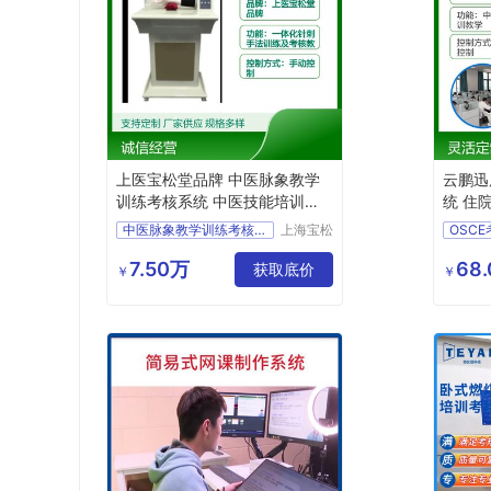
上医宝松堂品牌 中医脉象教学
云鹏迅
训练考核系统 中医技能培训考
统 住
核用模型
实训室
中医脉象教学训练考核系统
上海宝松
OSC
堂生物科
教学用中医脉象教学训练考核系统
技有限公
7.50万
68
获取底价
培训考核用中医脉象教学训练考核系统
￥
￥
司
实训室用中医脉象教学训练考核系统
上医宝松堂品牌中医脉象教学训练考核系统