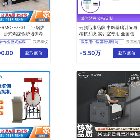
R-RMQ-E7-G1 工业锅炉
云鹏迅康品牌 中医基础训练与
—卧式燃煤锅炉培训考核
考核系统 实训室专用 全国包邮
简便操作
工业锅炉作业卧式燃煤锅炉培训考核模拟机
武汉泰仪
教学用中医基础训练与考核系统
云鹏医
瑞科技有
科技(上
炉培训
培训考核用中医基础训练与考核系统
限公司
海)有限
0.00
5.50万
炉考试模拟
获取底价
获取底价
实训室用中医基础训练与考核系统
￥
公司
炉考核
云鹏迅康品牌中医基础训练与考核系统
炉实操
中医基础训练与考核系统