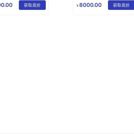
有限公司
限公司
0.00
8000.00
获取底价
硫化罐考核模拟
获取底价
￥
泰仪瑞科技
硫化罐实操