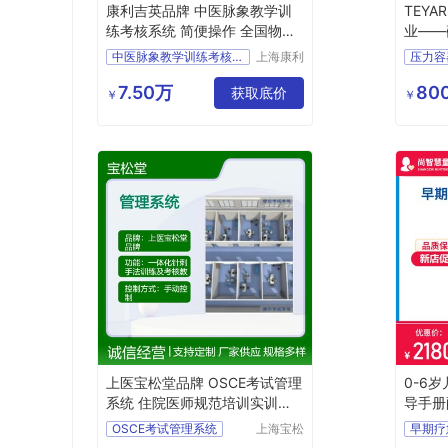
康利吉英品牌 中医脉象教学训
TEYA
练考核系统 简便操作 全国物流
业——
一年质保
实操设
中医脉象教学训练考核系统
上海康利
吉英医疗
康利吉英品牌中医脉象教学训练考核系统
硫化罐
科技有限
7.50万
800
获取底价
教学用中医脉象教学训练考核系统
硫化罐
￥
￥
公司
实训室用中医脉象教学训练考核系统
泰仪瑞
培训考核用中医脉象教学训练考核系统
硫化罐
上医宝松堂品牌 OSCE考试管理
0-6
系统 住院医师规范培训实训室
导手册
技能考核
OSCE考试管理系统
上海宝松
堂生物科
上医宝松堂品牌OSCE考试管理系统
儿童评