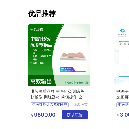
优品推荐
琳芯凌檬品牌 中医针灸训练考
中医基
核模型 训练器材 简便操作 全国
选题目
包邮
中医针灸训练考核模型
上海琳芯
凌檬科技
琳芯凌檬品牌中医针灸训练考核模型
TCM
有限公司
9800.00
3.
获取底价
教学用中医针灸训练考核模型
中医基
￥
￥
培训考核用中医针灸训练考核模型
实训室用中医针灸训练考核模型