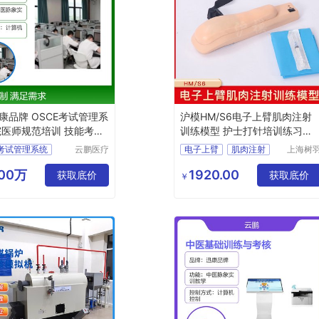
康品牌 OSCE考试管理系
沪模HM/S6电子上臂肌肉注射
院医师规范培训 技能考核
训练模型 护士打针培训练习手
臂模型
E考试管理系统
云鹏医疗
电子上臂
肌肉注射
上海树
科技(上
科教仪
云鹏迅康品牌OSCE考试管理系统
护士培训
海)有限
设备有
.00万
1920.00
培训用OSCE考试管理系统
获取底价
培训练习手臂
获取底价
￥
公司
公司
教学用OSCE考试管理系统
技能考核实训室用OSCE考试管理系统