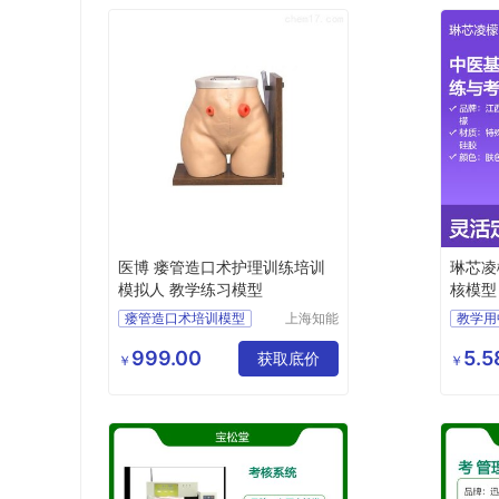
医博 瘘管造口术护理训练培训
琳芯凌
模拟人 教学练习模型
核模型
国包邮
瘘管造口术培训模型
上海知能
医学模型
瘘管造口术训练模型
设备制造
999.00
5.
瘘管造口术模型
获取底价
￥
￥
有限公司
护理训练模拟人
护理训练培训模拟人