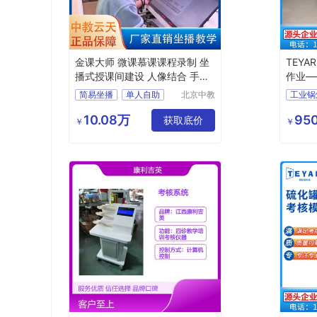
金课大师 微课慕课课程录制 坐
TEYA
播式授课间建设 人像结合 手写
作业—
板书方案
模拟机
简易坐播
单人自助
北京中教
云天文化
在线教学
虚拟背景
燃煤锅
有限公司
10.08万
950
获取底价
燃煤锅
￥
￥
燃煤锅
燃煤锅