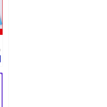
羽
器
限