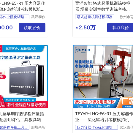
R-LHG-E5-R1 压力容器作
育洋智能 塔式起重机训练模拟
硫化罐培训考核模拟机
器 塔吊实训室教学训练考核设
备
备
压力容器作业硫化罐培训考核模拟机
武汉泰仪
塔式起重机训练模拟器
徐州市
瑞科技有
洋智能
培训
塔式起重机训练模拟机
限公司
技有限
0.00
2.50万
考核模拟
获取底价
塔式起重机训练模拟仪
获取底价
￥
司
科技
塔吊实训室教学训练考核设备
实操
塔吊仿真训练考核设备
岁儿童早期疗愈课程评量指
TEYAR-LHG-E6-R1 压力容器
配套用评估工具教具箱
业——硫化罐培训考核模拟机
早期疗愈课程评量工具箱
廊坊尚智
压力容器作业硫化罐培训考核模拟机
武汉泰
慧童科技
瑞科技
估工具箱
硫化罐培训