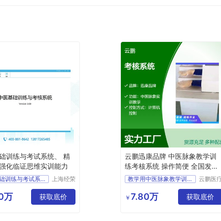
础训练与考试系统、 精
云鹏迅康品牌 中医脉象教学训
强化临证思维实训能力
练考核系统 操作简便 全国发货
一年质保
中医基础训练与考试系统
上海经荣
教学用中医脉象教学训练考核系统
云鹏医
医疗科技
科技(上
JCXL
培训考核用中医脉象教学训练考核系统
有限公司
海)有限
00万
7.80万
础训练
获取底价
获取底价
实训室用中医脉象教学训练考核系统
￥
公司
中医脉象教学训练考核系统
云鹏迅康品牌中医脉象教学训练考核系统