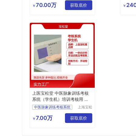
技有限公
70.00万
240
教学用OSCE考试管理系统
获取底价
￥
￥
司
实训室建设用OSCE考试管理系统
住院医师规范培训用OSCE考试管理系统
上医宝松堂 中医脉象训练考核
系统（学生机）培训考核用 简
便操作
中医脉象训练考核系统
上海宝松
堂生物科
学生机
技有限公
7.00万
获取底价
教学用中医脉象训练考核系统
￥
司
培训考核用中医脉象训练考核系统
实训室用中医脉象训练考核系统
上医宝松堂品牌中医脉象训练考核系统