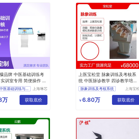
檬品牌 中医基础训练考
上医宝松堂 脉象训练及考核系
 实训室专用 简便操作 全
统 中医脉诊教学 四诊教学培训
考核专用
教学用中医基础训练与考核系统
上海琳芯
脉象训练及考核系统
上海宝
凌檬科技
堂生物
实训室用中医基础训练与考核系统
上医宝松堂脉象训练及考核系统
有限公司
技有限
58万
6.80万
获取底价
培训考核用中医基础训练与考核系统
脉象训练仪
获取底价
￥
司
中医基础训练与考核系统
上医宝松堂脉象训练仪
琳芯凌檬品牌中医基础训练与考核系统
医学用