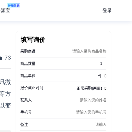
智能采购
登录
寻源宝
填写询价
73
腾讯微
等方
以变