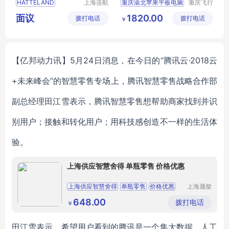
HATTELAND
上海连航
重庆渝北苹果平板电脑
重庆飞行
机电科技
马科技有
面议
1820.00
拨打电话
有限公司
拨打电话
限公司
￥
【亿邦动力讯】5月24日消息，在今日的“腾讯云·2018云
+未来峰会”的智慧零售专场上，腾讯智慧零售战略合作部
副总经理田江雪表示，腾讯智慧零售想帮助商家找到并识
别用户；接触和转化用户；用科技感创造不一样的生活体
验。
上海供应智慧舍得 单瓶零售 价格优惠
上海供应智慧舍得
单瓶零售
价格优惠
上海晟桀
实业有限
公司
648.00
拨打电话
￥
田江雪表示，希望用户看到的腾讯是一个集大数据、人工