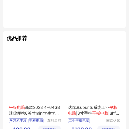
优品推荐
平板电脑
新款2023 4+64GB
达席耳ubuntu系统工业
平板
迷你便携8英寸mini学生学习
电脑
|8寸手持
平板电脑
|uhf
机平板
三防
平板电脑
学习机平板
平板电脑
深圳星河
工业平板电脑
南京达席
智慧科技
耳智能科
新款
平板
ubuntu系统工业平板电脑