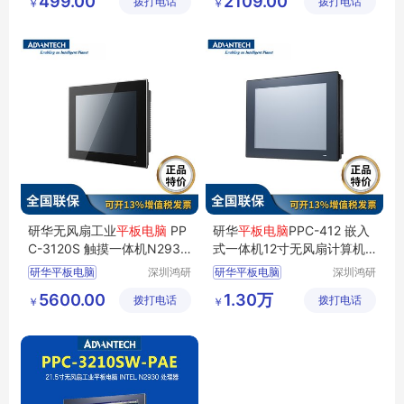
499.00
2109.00
拨打电话
有限公司
拨打电话
技有限公
￥
￥
手持平板电脑
司
三防平板电脑
uhf
研华无风扇工业
平板电脑
PP
研华
平板电脑
PPC-412 嵌入
C-3120S 触摸一体机N2930
式一体机12寸无风扇计算机i5
四核处理器
-7300U CPU
研华平板电脑
深圳鸿研
研华平板电脑
深圳鸿研
电子科技
电子科技
电脑一体机
PPC
研华PPC
412
PPC
5600.00
1.30万
拨打电话
有限公司
拨打电话
有限公司
￥
￥
3120S
3120平板电脑
412平板电脑
研华电脑
电脑一体机
研华一体机