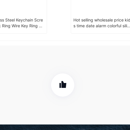
ess Steel Keychain Scre
Hot selling wholesale price ki
 Ring Wire Key Ring Ho
s time date alarm colorful silic
one digital LED wrist watch m
anufacturer