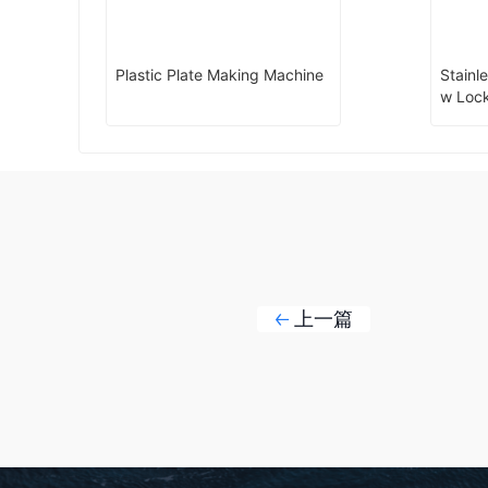
Plastic Plate Making Machine
Stainl
w Lock
op
上一篇