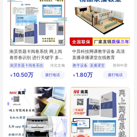
南昊答题卡阅卷系统 网上阅
中异科技网课教学设备 高清
卷答卷识别 进行关键字 多字
直播录播课堂在线教育
段校对
南昊答题卡阅卷系统
河北文瀚
教学设备
直播课堂
郑州中异
云教育科
电子科技
互联网阅卷
录播
网课教学
10.50万
1.80万
拨打电话
技发展有
拨打电话
有限公司
￥
￥
中学网上阅卷
在线教育
限公司
教育阅卷系统
电子评卷系统