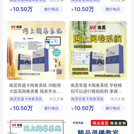
云教育科
云教育科
答题卡阅卷
电子评卷系统
10.50万
10.50万
拨打电话
技发展有
拨打电话
技发展有
￥
￥
计算机阅卷
高考阅卷系统
限公司
限公司
互联网阅卷
自动阅卷系统
答题卡阅卷系统
考试阅卷系统
南昊答题卡阅卷系统 功能强
南昊答题卡阅卷系统 学校模
大提高阅卷质量 报表齐全一
拟可以进行模拟投档 掌握学
键导出
生上线情况
南昊答题卡阅卷系统
河北文瀚
南昊答题卡阅卷系统
河北文瀚
云教育科
云教育科
中学网上阅卷
互联网阅卷
10.50万
10.50万
拨打电话
技发展有
拨打电话
技发展有
￥
￥
教育阅卷系统
中学网上阅卷
限公司
限公司
考试电脑阅卷
电子评卷系统
电子评卷系统
计算机阅卷系统