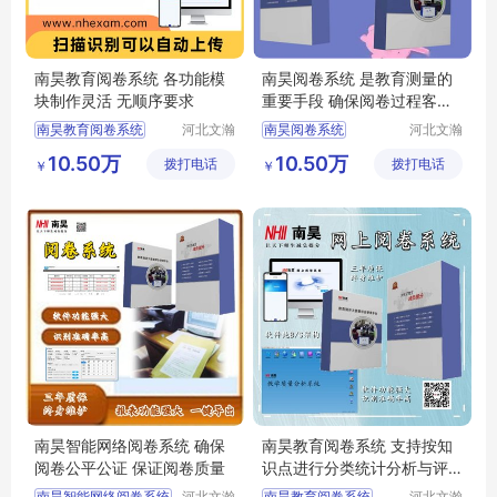
南昊教育阅卷系统 各功能模
南昊阅卷系统 是教育测量的
块制作灵活 无顺序要求
重要手段 确保阅卷过程客观
性
南昊教育阅卷系统
河北文瀚
南昊阅卷系统
河北文瀚
云教育科
云教育科
答题卡阅卷
答题卡阅卷系统
10.50万
10.50万
拨打电话
技发展有
拨打电话
技发展有
￥
￥
中学网上阅卷
计算机阅卷
评卷系统
限公司
限公司
教研室网上阅卷
中学网上阅卷
自动阅卷系统
南昊智能网络阅卷系统 确保
南昊教育阅卷系统 支持按知
阅卷公平公证 保证阅卷质量
识点进行分类统计分析与评
价
南昊智能网络阅卷系统
河北文瀚
南昊教育阅卷系统
河北文瀚