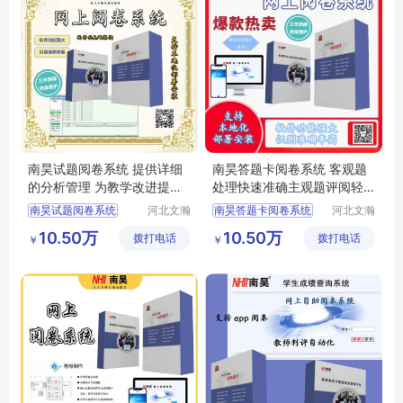
南昊试题阅卷系统 提供详细
南昊答题卡阅卷系统 客观题
的分析管理 为教学改进提供
处理快速准确主观题评阅轻
依据
松
南昊试题阅卷系统
河北文瀚
南昊答题卡阅卷系统
河北文瀚
云教育科
云教育科
答题卡阅卷
中学网上阅卷
10.50万
10.50万
拨打电话
技发展有
拨打电话
技发展有
￥
￥
答题卡阅卷系统
教育阅卷系统
限公司
限公司
教研室网上阅卷
电子评卷系统
计算机阅卷系统
自动阅卷系统