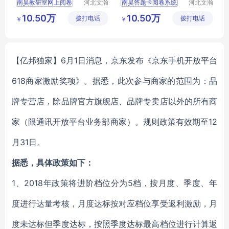
南昊教研室网上阅卷
河北文瀚
南昊答题卡阅卷系统
河北文瀚
云教育科
云教育科
阅卷系统建设
互联网阅卷
10.50万
10.50万
拨打电话
技发展有
拨打电话
技发展有
￥
￥
阅卷软件
阅卷扫描仪
考试电脑阅卷
限公司
限公司
教研室网上阅卷
教育阅卷系统
在线阅卷系统
【亿邦独家】6月1日消息，京东发布《京东手机开放平台
618商家激励奖项》。据悉，此次参与商家的范围为：品
牌专营店，除品牌官方旗舰店、品牌专卖店以外的所有商
家（限通讯开放平台业务部商家）。规则政策有效期至12
月31日。
据悉，具体政策如下：
1、2018年政策将进阶档位分为5档，按月度、季度、年
度进行达量考核，月度达标按对应档位享受返利激励，月
度未达标但季度达标，按照季度达标最高档位进行计算返