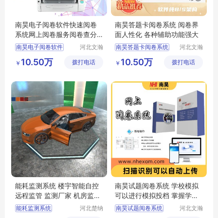
南昊电子阅卷软件快速阅卷
南昊答题卡阅卷系统 阅卷界
系统网上阅卷服务阅卷查分
面人性化 各种辅助功能强大
系统
南昊电子阅卷软件
河北文瀚
南昊答题卡阅卷系统
河北文瀚
云教育科
云教育科
快速阅卷系统
教育阅卷系统
10.50万
10.50万
拨打电话
技发展有
拨打电话
技发展有
￥
￥
网上阅卷服务
考试电脑阅卷
限公司
限公司
阅卷查分系统
电子评卷系统
电子阅卷软件
学校阅卷系统
能耗监测系统 楼宇智能自控
南昊试题阅卷系统 学校模拟
远程监管 监测厂家 机房监控
可以进行模拟投档 掌握学生
机房可视化
上线情况
能耗监测系统
河北楚纳
南昊试题阅卷系统
河北文瀚
科技有限
云教育科
楼宇智能自控
考试电脑阅卷