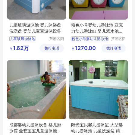
儿童玻璃游泳池 婴儿沐浴盆
粉色小号婴幼儿游泳池 亚克
洗澡盆 婴幼儿宝宝游泳设备
力幼儿游泳缸 婴儿戏水池商
用
儿童玻璃游泳池
芦淞区阳
粉色小号婴幼儿游泳池
芦淞区阳
光宝贝婴
光宝贝婴
婴儿沐浴盆洗澡盆
亚克力幼儿游泳缸
1.62万
1270.00
拨打电话
童游泳馆
拨打电话
童游泳馆
￥
￥
婴幼儿宝宝游泳设备
婴儿戏水池商用
成都婴幼儿游泳设备 婴儿游
阳光宝贝婴儿游泳缸 大型婴
泳馆 全套宝宝儿童游泳池价
幼儿游泳池 儿童洗澡盆 药浴