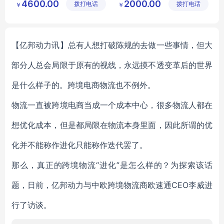
4600.00
2000.00
拨打电话
乐设备有
拨打电话
有限公司
￥
￥
婴幼儿浴缸
婴幼儿游泳馆
限公司
儿童药浴盆
【亿邦动力讯】总有人想打破陈规的去做一些事情，但大
部分人总会局限于原有的视线，永远摸不透变革后的世界
是什么样子的。跨境电商物流也不例外。
物流一直被跨境电商当成一个成本中心，很多物流人都在
想优化成本，但是都局限在物流本身里面，因此所谓的优
化并不能称作进化只能称作迭代罢了。
那么，真正的跨境物流“进化”是怎么样的？为探索该话
题，日前，亿邦动力与中欧跨境物流商欧速通CEO李威进
行了访谈。