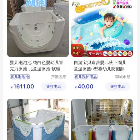
婴儿泡泡池 纯白色婴幼儿亚
自游宝贝直营婴儿腋下圈儿
克力泳池 儿童游泳池 软硅胶
童游泳圈u型婴幼儿防侧翻双
澡盆
气囊安全圈
婴儿泡泡池
芦淞区阳
婴儿洗护用品
聊城市船
光宝贝婴
长贝比游
纯白色婴幼儿亚克力泳池
婴儿游泳圈
1611.00
40.00
拨打电话
童游泳馆
拨打电话
乐设备有
￥
￥
儿童游泳池
母婴店洗护用品
限公司
软硅胶澡盆
婴儿游泳圈品牌