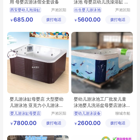
用 母婴店游泳馆全套设备
泳池 母婴店幼儿洗澡浴缸 水
育设备
西安婴幼儿泡澡缸
芦淞区阳
出生婴儿游泳池
芦淞区阳
光宝贝婴
光宝贝婴
婴幼儿洗澡盆商用
中号婴幼儿泳池
685.00
5600.00
拨打电话
童游泳馆
拨打电话
童游泳馆
￥
￥
母婴店游泳馆全套设备
母婴店幼儿洗澡浴缸
水育设备
婴儿游泳缸母婴店 大型婴幼
婴幼儿游泳池工厂批发儿童
儿游泳池 亚克力小儿游泳浴
泳池婴儿洗浴盆母婴店游泳
缸
设备
婴儿游泳缸母婴店
芦淞区阳
婴幼儿游泳设备
聊城市船
光宝贝婴
长贝比游
大型婴幼儿游泳池
泉州市婴幼儿游泳池生产工厂
7800.00
2600.00
拨打电话
童游泳馆
拨打电话
乐设备有
￥
￥
亚克力小儿游泳浴缸
儿童游泳池
限公司
儿童洗浴盆