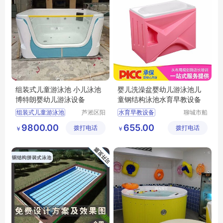
组装式儿童游泳池 小儿泳池
婴儿洗澡盆婴幼儿游泳池儿
博特朗婴幼儿游泳设备
童钢结构泳池水育早教设备
组装式儿童游泳池
芦淞区阳
水育早教设备
聊城市船
光宝贝婴
长贝比游
小儿游泳池
婴儿洗澡盆
9800.00
655.00
拨打电话
童游泳馆
拨打电话
乐设备有
￥
￥
博特朗婴幼儿游泳设备
婴幼儿游泳池
限公司
儿童钢结构泳池