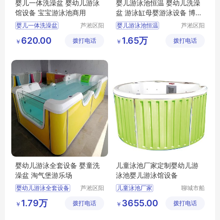
婴儿一体洗澡盆 婴幼儿游泳
婴儿游泳池恒温 婴幼儿洗澡
馆设备 宝宝游泳池商用
盆 游泳缸母婴游泳设备 博特
朗
婴儿一体洗澡盆
芦淞区阳
婴儿游泳池恒温
芦淞区阳
光宝贝婴
光宝贝婴
婴幼儿游泳馆设备
婴幼儿洗澡盆
620.00
1.65万
拨打电话
童游泳馆
拨打电话
童游泳馆
￥
￥
宝宝游泳池商用
游泳缸母婴游泳设备
婴幼儿游泳全套设备 婴童洗
儿童泳池厂家定制婴幼儿游
澡盆 淘气堡游乐场
泳池婴儿游泳馆设备
婴幼儿游泳全套设备
芦淞区阳
儿童泳池厂家
聊城市船
光宝贝婴
长贝比游
婴童洗澡盆
婴幼儿游泳池
1.79万
3655.00
拨打电话
童游泳馆
拨打电话
乐设备有
￥
￥
淘气堡游乐场
婴儿游泳馆设备
限公司