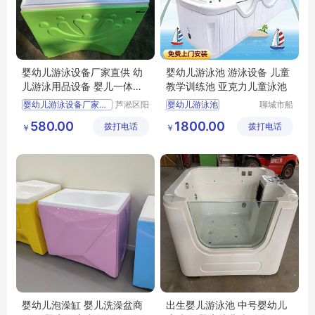
婴幼儿游泳设备厂家直供 幼
婴幼儿游泳池 游泳设备 儿童
儿游泳用品设备 婴儿一体式
教学训练池 亚克力儿童泳池
洗澡盆
婴幼儿游泳设备厂家直销
芦淞区阳
婴幼儿游泳池
聊城市船
光宝贝婴
长贝比游
婴幼儿游泳用品
婴幼儿游泳设备
580.00
1800.00
拨打电话
童游泳馆
拨打电话
乐设备有
￥
￥
婴儿一体式洗澡盆
儿童教学训练游泳池
限公司
婴幼儿游泳馆设备
亚克力儿童游泳池
婴幼儿泡澡缸 婴儿洗澡盆商
出生婴儿游泳池 中号婴幼儿