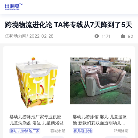
跨境物流进化论 TA将专线从7天降到了5天
亿邦动力网/ 2022-02-28
1171
92
婴幼儿游泳池厂家专业供应
婴幼儿游泳馆 婴儿 儿童游泳
儿童洗澡盆 浴缸 儿童药浴盆
池 新款幻彩双面透明幼儿一
体池
婴幼儿游泳池厂家
聊城市船
婴儿游泳池
郑州泳霸
长贝比游
泳池设备
儿童洗澡盆产厂家
婴幼儿游泳馆加盟