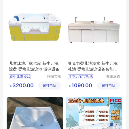
儿童泳池厂家供应 新生儿洗
亚克力婴儿洗澡盆 新生儿洗
澡盆 婴幼儿游泳池 游泳设备
礼池 婴幼儿游泳设备智能恒
温
新生儿洗澡盆
聊城市船
亚克力宝宝泳池
郑州泳霸
长贝比游
泳池设备
婴幼儿游泳池
亚克力儿童泳池
3200.00
1090.00
拨打电话
乐设备有
拨打电话
有限公司
￥
￥
儿童游泳设备
婴幼儿亚克力泳池
限公司
儿童泳池厂家