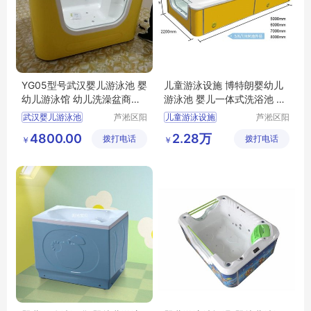
YG05型号武汉婴儿游泳池 婴
儿童游泳设施 博特朗婴幼儿
幼儿游泳馆 幼儿洗澡盆商用
游泳池 婴儿一体式洗浴池 新
多少钱
生幼儿游泳桶
武汉婴儿游泳池
芦淞区阳
儿童游泳设施
芦淞区阳
光宝贝婴
光宝贝婴
婴幼儿游泳馆
博特朗婴幼儿游泳池
4800.00
2.28万
拨打电话
童游泳馆
拨打电话
童游泳馆
￥
￥
婴幼儿洗澡盆商用
婴儿一体式洗浴池