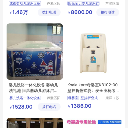
格
水疗
成都婴幼儿游泳设备
芦淞区阳
阳光宝贝婴儿游泳缸
芦淞区阳
光宝贝婴
光宝贝婴
婴儿游泳馆加盟
大型婴幼儿游泳池
1.46万
8600.00
拨打电话
童游泳馆
拨打电话
童游泳馆
￥
￥
全套宝宝儿童游泳池
儿童洗澡盆
婴儿洗浴一体化设备 婴幼儿
Koala kare母婴室KB102-00
洗礼池 恒温器幼儿游泳浴缸
壁挂折叠式婴儿安全座椅考
宝宝缸按摩
拉婴儿护理台
婴儿洗浴一体化设备
芦淞区阳
母婴室
壁挂折叠式
康洋（苏
光宝贝婴
州）应用
婴幼儿洗礼池
婴儿安全座椅
1386.00
1528.00
￥
拨打电话
童游泳馆
材料有限
￥
恒温器幼儿游泳浴缸
公司