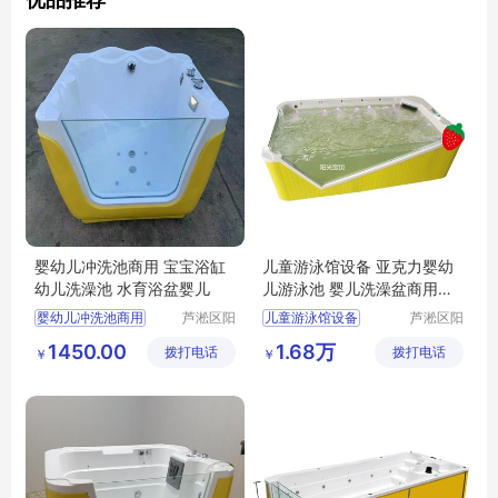
婴幼儿冲洗池商用 宝宝浴缸
儿童游泳馆设备 亚克力婴幼
幼儿洗澡池 水育浴盆婴儿
儿游泳池 婴儿洗澡盆商用可
定制
婴幼儿冲洗池商用
芦淞区阳
儿童游泳馆设备
芦淞区阳
光宝贝婴
光宝贝婴
宝宝浴缸
幼儿洗澡池
亚克力婴幼儿游泳池
1450.00
1.68万
拨打电话
童游泳馆
拨打电话
童游泳馆
￥
￥
水育浴盆婴儿
婴儿洗澡盆商用可定制