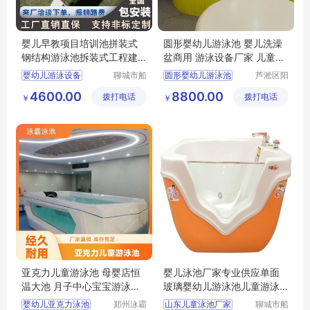
婴儿早教项目培训池拼装式
圆形婴幼儿游泳池 婴儿洗澡
钢结构游泳池拆装式工程建
盆商用 游泳设备厂家 儿童浴
造水循环过滤
缸
婴幼儿游泳设备
聊城市船
圆形婴幼儿游泳池
芦淞区阳
长贝比游
光宝贝婴
儿童游泳训练池
婴儿洗澡盆商用
4600.00
8800.00
拨打电话
乐设备有
拨打电话
童游泳馆
￥
￥
婴幼儿水育早教设备
广州游泳池设备厂家
限公司
阳谷婴幼儿游泳池厂家
儿童浴缸
亚克力儿童游泳池 母婴店恒
婴儿泳池厂家专业供应单面
温大池 月子中心宝宝游泳浴
玻璃婴幼儿游泳池儿童游泳
盆 水疗浴缸
缸
婴幼儿亚克力泳池
郑州泳霸
山东儿童泳池厂家
聊城市船