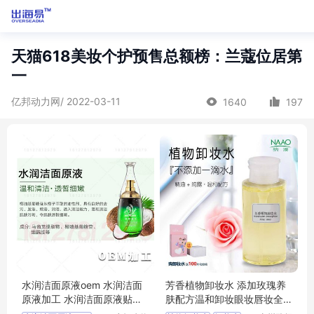
天猫618美妆个护预售总额榜：兰蔻位居第
一
亿邦动力网/ 2022-03-11
1640
197
水润洁面原液oem 水润洁面
芳香植物卸妆水 添加玫瑰养
原液加工 水润洁面原液贴牌
肤配方温和卸妆眼妆唇妆全
水润洁面原液
脸适用