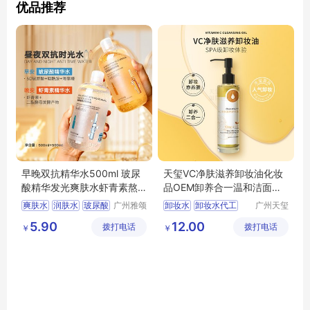
优品推荐
早晚双抗精华水500ml 玻尿
天玺VC净肤滋养卸妆油化妆
酸精华发光爽肤水虾青素熬
品OEM卸养合一温和洁面卸
夜急护湿敷水
妆水ODM代加工
爽肤水
润肤水
玻尿酸
广州雅颂
卸妆水
卸妆水代工
广州天玺
化妆品制
生物科技
虾青素
湿敷水
卸妆油
卸妆油代工
5.90
12.00
拨打电话
造有限公
拨打电话
有限公司
￥
￥
化妆品厂家
司