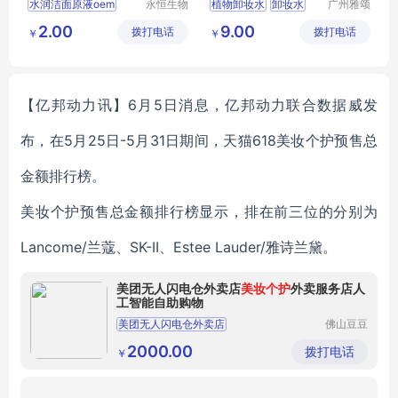
水润洁面原液oem
永恒生物
植物卸妆水
卸妆水
广州雅颂
科技研究
化妆品制
水润洁面原液加工
玫瑰卸妆水
2.00
9.00
拨打电话
（广州）
拨打电话
造有限公
￥
￥
水润洁面原液贴牌
有限公司
司
水润洁面原液
洁面原液生产厂家
【亿邦动力讯】6月5日消息，亿邦动力联合数据威发
布，在5月25日-5月31日期间，天猫618美妆个护预售总
金额排行榜。
美妆个护预售总金额排行榜显示，排在前三位的分别为
Lancome/兰蔻、SK-II、Estee Lauder/雅诗兰黛。
美团无人闪电仓外卖店
美妆个护
外卖服务店人
工智能自助购物
美团无人闪电仓外卖店
佛山豆豆
云智能设
美妆个护外卖服务店
人工智能自助购物
备有限公
2000.00
拨打电话
￥
司