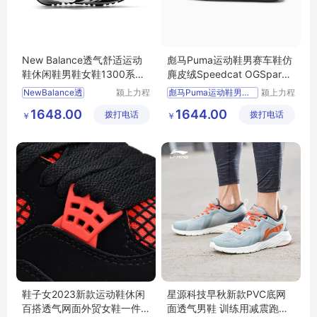
New Balance透气舒适运动
彪马Puma运动鞋男赛车鞋仿
鞋休闲鞋男鞋女鞋1300系列
麂皮绒Speedcat OGSparco
MS1300TE
JX306725
NewBalance透
颍上力程
彪马Puma运动鞋男赛车
颍上力程
仪器设备
仪器设备
1648.00
1644.00
拨打电话
有限公司
拨打电话
有限公司
￥
￥
鞋子女2023新款运动鞋休闲
星源科技早秋新款PVC底网
百搭透气网面外贸女鞋一件
面透气男鞋 训练用减震跑鞋