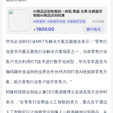
Ai商品识别收银机一体机 商超 水果 生鲜超市
智能AI商品识别结算
AI收银秤
AI收银秤价格
AI收银秤定制
武汉神速
科技有限
AI收银秤厂家
AI收银秤批发
公司
1800.00
拨打电话
￥
华为企业BG行业MKT与解决方案总裁喻东表示：“零售行
业是华为重点聚焦行业解决方案场景之一，当前零售行业
客户充分利用ICT技术进行数字化转型，华为非常愿意与
像码隆科技这样的业界合作伙伴共同打造AI使能新零售方
案，助力零售行业客户提升竞争力。”
码隆科技联合创始人兼CEO黄鼎隆博士在谈及双方合作时
表示，“在零售行业释放人工智能的潜力，重点在于通过
人工智能可以让纯视觉识别像人一样准确地识别商品，从