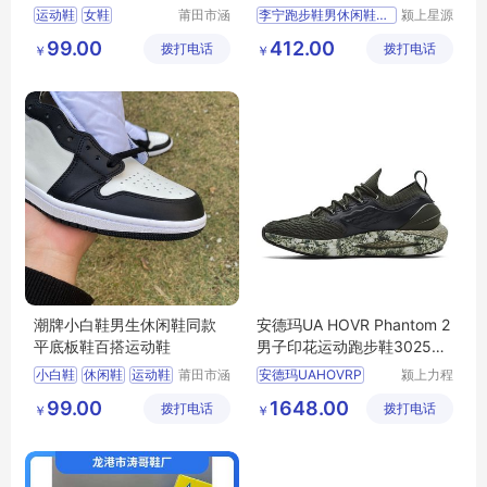
代发
人造草地适用
运动鞋
女鞋
莆田市涵
李宁跑步鞋男休闲鞋早秋新
颍上星源
江区辰翊
科技发展
99.00
412.00
拨打电话
贸易有限
拨打电话
有限公司
￥
￥
公司
潮牌小白鞋男生休闲鞋同款
安德玛UA HOVR Phantom 2
平底板鞋百搭运动鞋
男子印花运动跑步鞋302535
0
小白鞋
休闲鞋
运动鞋
莆田市涵
安德玛UAHOVRP
颍上力程
江区辰翊
仪器设备
99.00
1648.00
拨打电话
贸易有限
拨打电话
有限公司
￥
￥
公司