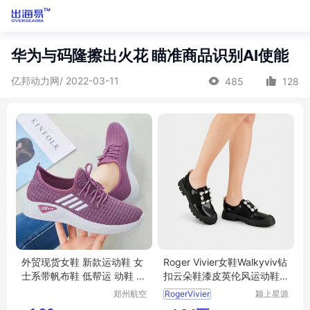
华为与码隆擦出火花 瞄准商品识别AI使能
亿邦动力网/ 2022-03-11
485
128
外贸现货女鞋 新款运动鞋 女
Roger Vivier女鞋Walkyviv钻
士系带帆布鞋 低帮运 动鞋 健
扣云朵鞋漆皮英伦风运动鞋
步鞋
齿轮鞋
郑州航空
RogerVivier
颍上星源
港区全瑞
科技发展