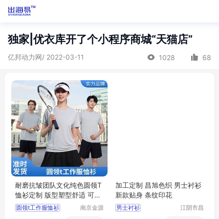
独家|优衣库开了个小程序商城“天猫店”
亿邦动力网/ 2022-03-11
1028
68
耐磨抗皱团队文化纯色圆领T
加工定制 昌旭色织 男士衬衫
恤衫定制 版型塑型舒适 可定
新款贴身 条纹印花
做
圆领t工作服恤衫
南京金源
男士衬衫
江阴市昌
安全科技
旭色织有
男士圆领t恤衫