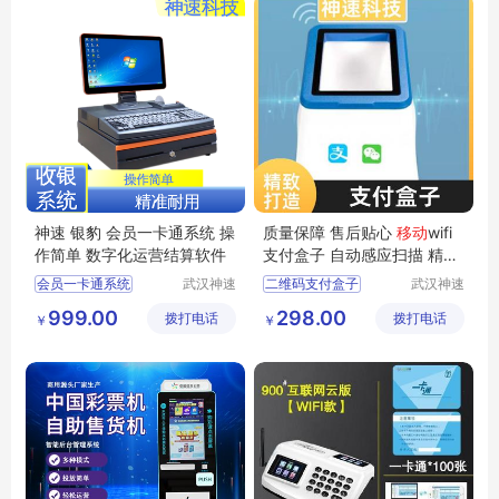
神速 银豹 会员一卡通系统 操
质量保障 售后贴心
移动
wifi
作简单 数字化运营结算软件
支付盒子 自动感应扫描 精准
识读 神速
会员一卡通系统
武汉神速
二维码支付盒子
武汉神速
科技有限
科技有限
便利店收银系统
移动wifi支付盒子
999.00
298.00
拨打电话
公司
拨打电话
公司
￥
￥
生鲜店收银系统
超市收款支付盒子
零食店收银系统
移动支付盒子
超市收银系统
扫描枪支付盒子价格