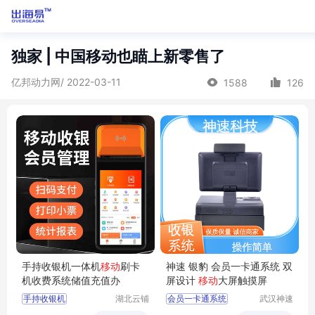
独家 | 中国移动也瞄上新零售了
亿邦动力网/ 2022-03-11
1588
126
手持收银机一体机
移动
刷卡
神速 银豹 会员一卡通系统 双
机收费系统储值充值办
屏设计
移动
大屏触摸屏
手持收银机
湖北云铺
会员一卡通系统
武汉神速
网络科技
科技有限
一体机移动刷卡机
便利店收银系统