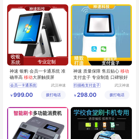
加油站积分系统
烟酒店收银系统
神速 银豹 会员一卡通系统 准
神速 质量保障 售后贴心
移动
确率高
移动
大屏触摸屏
支付盒子 专业制造 口碑较好
会员一卡通系统
武汉神速
扫描枪支付盒子
武汉神速
科技有限
科技有限
银豹收银系统
移动支付盒子
999.00
298.00
拨打电话
公司
拨打电话
公司
￥
￥
超市收银系统
餐饮扫码支付盒子
收银系统价格
支付盒子厂家
便利店收银系统
扫描枪支付盒子价格