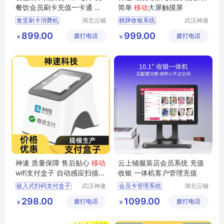
餐饮会员刷卡充值一卡通 云
简单
移动
大屏触摸屏
上铺
食堂刷卡消费机
湖北云铺
棋牌收银系统
武汉神速
网络科技
科技有限
工厂食堂饭卡机
超市收银系统
899.00
999.00
拨打电话
有限公司
拨打电话
公司
￥
￥
餐饮会员刷卡充值一卡通
生鲜店收银系统
收银系统
便利店收银系统
神速 质量保障 售后贴心
移动
云上铺服装店会员系统 充值
wifi支付盒子 自动感应扫描
收银 一体机客户管理充值
口碑较好
嵌入式扫码支付盒子
武汉神速
会员卡管理系统
湖北云铺
科技有限
网络科技
移动wifi支付盒子
服装店收银一体机
298.00
1099.00
拨打电话
公司
拨打电话
有限公司
￥
￥
超市收款支付盒子
童装店收银一体机
移动支付盒子
内衣店会员卡管理系统
支付盒子厂家
童鞋店会员卡管理系统