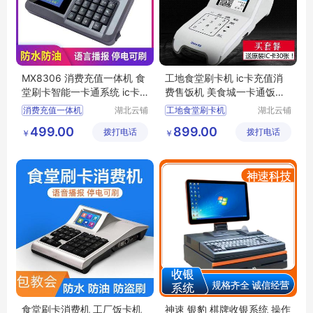
MX8306 消费充值一体机 食
工地食堂刷卡机 ic卡充值消
堂刷卡智能一卡通系统 ic卡
费售饭机 美食城一卡通饭卡
售饭机
机 云上铺
消费充值一体机
湖北云铺
工地食堂刷卡机
湖北云铺
网络科技
网络科技
食堂刷卡智能一卡通系统
ic卡充值消费售饭机
499.00
899.00
拨打电话
有限公司
拨打电话
有限公司
￥
￥
ic卡充值消费售饭机
美食城一卡通饭卡机
食堂刷卡消费机 工厂饭卡机
神速 银豹 棋牌收银系统 操作