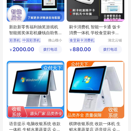
新款新零售福利抽奖游戏机
刷卡消费机 智能一卡通 饭卡
智能摇奖体彩机赚钱自助售
消费一体机 学校食堂刷卡机 i
货机
c卡充值
彩票机
中国彩票机
佛山榴小
食堂刷卡消费机
湖北云铺
刺品牌运
网络科技
刮刮乐彩票机
智能一卡通
2000.00
880.00
拨打电话
营有限公
拨打电话
有限公司
￥
￥
福利彩票机
饭卡消费一体机
司
彩票自助售货机
学校食堂刷卡机
ic卡充值消费售饭机
语音提示 电脑收银系统 收款
棋牌收银系统 收款一体机 生
一体机 生鲜水果蔬菜店 众付
鲜水果蔬菜店 语音提示 众付