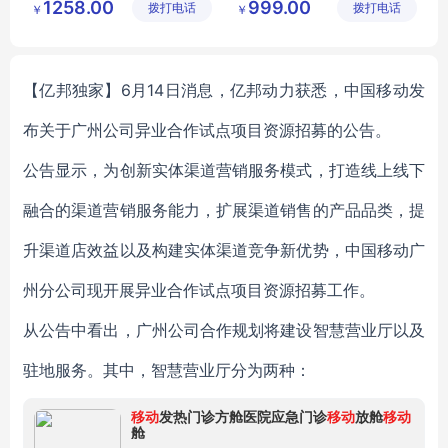
1258.00
999.00
拨打电话
有限公司
拨打电话
公司
￥
￥
收费系统
生鲜店收银系统
储值充值会员卡系统
超市收银系统
办会员卡系统
烟酒店收银系统
【亿邦独家】6月14日消息，亿邦动力获悉，中国移动发
布关于广州公司异业合作试点项目资源招募的公告。
公告显示，为创新实体渠道营销服务模式，打造线上线下
融合的渠道营销服务能力，扩展渠道销售的产品品类，提
升渠道店效益以及构建实体渠道竞争新优势，中国移动广
州分公司现开展异业合作试点项目资源招募工作。
从公告中看出，广州公司合作规划将建设智慧营业厅以及
驻地服务。其中，智慧营业厅分为两种：
移动
发热门诊方舱医院应急门诊
移动
放舱
移动
舱