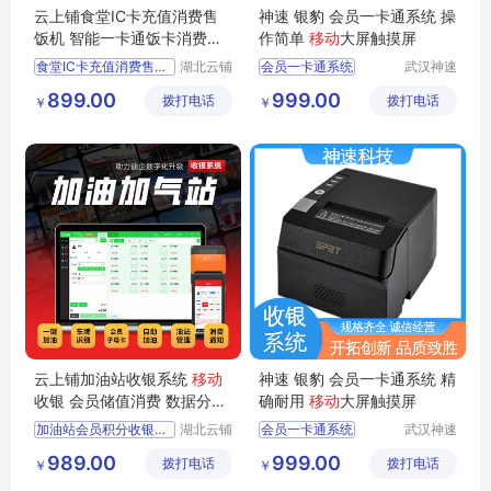
云上铺食堂IC卡充值消费售
神速 银豹 会员一卡通系统 操
饭机 智能一卡通饭卡消费一
作简单
移动
大屏触摸屏
体机 刷脸刷卡
食堂IC卡充值消费售饭机
湖北云铺
会员一卡通系统
武汉神速
网络科技
科技有限
智能一卡通饭卡消费一体机
收银系统价格
899.00
999.00
拨打电话
有限公司
拨打电话
公司
￥
￥
单位工地刷卡机
水果店收银系统
便利店收银系统
收银系统定制
云上铺加油站收银系统
移动
神速 银豹 会员一卡通系统 精
收银 会员储值消费 数据分析
确耐用
移动
大屏触摸屏
消费通知
加油站会员积分收银系统
湖北云铺
会员一卡通系统
武汉神速
网络科技
科技有限
加气站充值储值消费一体机
育婴店收银系统
989.00
999.00
拨打电话
有限公司
拨打电话
公司
￥
￥
移动扫码打印收银手持机
生鲜店收银系统
移动收银机
收银系统