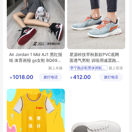
Air Jordan 1 Mid AJ1 黑红报
星源科技早秋新款PVC底网
纸 体育画报 gs女鞋 BQ6931
面透气男鞋 训练用减震跑鞋
-061
人造草地适用
颍上卓越
李宁跑步鞋男休闲鞋早秋新
颍上星源
电子商务
科技发展
1018.00
412.00
拨打电话
有限公司
拨打电话
有限公司
￥
￥