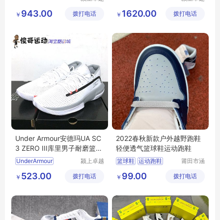
电子商务
电子商务
943.00
1620.00
拨打电话
有限公司
拨打电话
有限公司
￥
￥
Under Armour安德玛UA SC
2022春秋新款户外越野跑鞋
3 ZERO III库里男子耐磨篮球
轻便透气篮球鞋运动跑鞋
鞋3022048
UnderArmour
颍上卓越
篮球鞋
运动跑鞋
莆田市涵
电子商务
江区辰翊
523.00
99.00
拨打电话
有限公司
拨打电话
贸易有限
￥
￥
公司