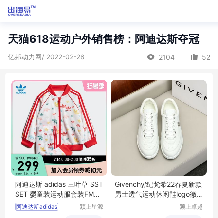
天猫618运动户外销售榜：阿迪达斯夺冠
亿邦动力网/ 2022-02-28
2104
52
阿迪达斯 adidas 三叶草 SST
Givenchy/纪梵希22春夏新款
SET 婴童装运动服套装FM67
男士透气运动休闲鞋logo徽
24
标小白板鞋
阿迪达斯adidas
颍上星源
颍上卓越
科技发展
电子商务