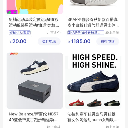
短袖运动套装定做运动t恤衫
SKAP圣伽步春秋新款百搭真
运动服装男运动t恤运动t恤
皮小白板鞋透气舒适男士休
女
闲鞋N10A9006
短袖运动套装
北京金企
SKAP圣伽步春秋新款百
颍上星源
文创科技
科技发展
定做运动t恤衫
20.00
1185.00
拨打电话
有限公司
拨打电话
有限公司
￥
￥
运动服装
男运动t恤
运动t恤
女
New Balance/新百伦 NB57
法拉利赛车鞋男彪马男鞋板
40蓝低帮复古跑步鞋运动休
鞋女休闲运动puma女鞋联名
闲鞋CD
2022新款
颍上卓越
颍上卓越