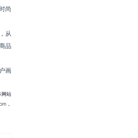
时尚
，从
商品
户画
本网站
om，