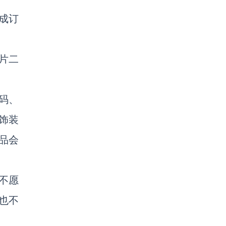
成订
片二
码、
饰装
品会
不愿
也不