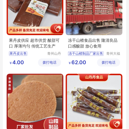
果丹皮供应 超市供货 酸甜可
冻干山楂食品出售 隆清良品
口 厚薄均匀 传统工艺生产
口感酸甜 放心食用
果丹皮出售
青州山丹
冻干山楂制品厂家出售
青州大福
丹食品有
门农业发
零食果丹皮
休闲食品
4.00
62.00
拨打电话
限公司
拨打电话
展有限公
￥
￥
果丹皮供应
隆清良品山楂制品批发
司
山楂果丹皮
隆清良品山楂食品批发
山楂果丹皮厂家
冻干山楂食品生产