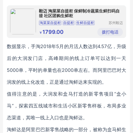
毅迈 淘菜菜自提柜 保鲜制冷蔬菜生鲜扫码自
提 社区团购生鲜柜
淘菜菜自提柜
自提柜
生鲜自提柜
苏州毅迈
智能设备
生鲜扫码自提柜
团购生鲜柜
有限公司
1799.00
拨打电话
￥
数据显示，手淘2018年5月的月活人数达到4.57亿，升级
后的大润发门店，高峰期间的线上订单可以达到一天
5000单，平时的单量也在2000单左右。而阿里巴巴对大
润发的线上化改造，正是通过淘鲜达来实现的。
值得注意的是，大润发和盒马打造的新零售项目“盒小
马”，探索四五线城市和生活小区新零售样板，布局多业
态渠道，其唯一线上入口也是淘鲜达。
淘鲜达是阿里巴巴新零售战略的一部分，被称为盒马鲜生