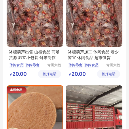
冰糖葫芦出售 山楂食品 商场
冰糖葫芦加工 休闲食品 老少
货源 独立小包装 鲜果制作
皆宜 休闲食品 超市供货
休闲食品
休闲零食
青州大福
休闲零食
休闲食品
青州大福
门农业发
门农业发
冻干山楂制品供应
山楂食品
20.00
20.00
拨打电话
展有限公
拨打电话
展有限公
￥
￥
山楂食品
山楂制品
冻干冰糖葫芦供应
司
司
隆清良品