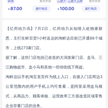
柿饼
青州市和
山楂片
山楂片品牌
青州市和
兴食品有
兴食品有
山楂片厂家
87.00
100.00
拨打电话
限公司
拨打电话
限公司
￥
￥
【亿邦动力讯】7月2日，亿邦动力从知情人处独家获
悉，主打生鲜百货1小时送达的淘鲜达目前已开通88个城
市，上线273家门店。
据了解，这些门店包括已改造的大润发家门店、盒马、三
江购物超市、盒小马和其他一些传统线下商超。
淘鲜达以手机淘宝首页作为线上入口，在接入门店周边3
公里范围内的用户手机上均可查看，是阿里采用盒马模
式，从商品力、顾客体验、运营效率三方面改造区域零售
企业存量门店的业务。