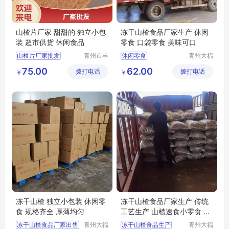
山楂片厂家 甜甜的 独立小包
冻干山楂食品厂家生产 休闲
装 超市供货 休闲食品
零食 口袋零食 美味可口
山楂片厂家批发
青州市丰
休闲零食
青州大福
源食品厂
门农业发
丰源出售山楂片
隆清良品山楂制品批发
75.00
62.00
拨打电话
拨打电话
展有限公
￥
￥
山楂片批发
山楂片
隆清良品山楂食品批发
司
冻干山楂食品厂家生产
冻干山楂食品厂家供应
冻干山楂 独立小包装 休闲零
冻干山楂食品厂家生产 传统
食 规格齐全 厚薄均匀
工艺生产 山楂速食小零食 休
闲食品批发
冻干山楂食品厂家出售
青州大福
冻干山楂食品生产
青州大福