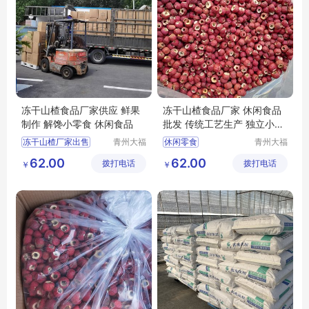
冻干山楂食品厂家供应 鲜果
冻干山楂食品厂家 休闲食品
制作 解馋小零食 休闲食品
批发 传统工艺生产 独立小包
装
冻干山楂厂家出售
青州大福
休闲零食
青州大福
门农业发
门农业发
冻干山楂食品出售
休闲食品批发
62.00
62.00
拨打电话
展有限公
拨打电话
展有限公
￥
￥
冻干山楂生产
冻干山楂制品加工
司
司
冻干山楂食品厂家生产
冻干山楂制品厂家
冻干山楂食品加工
休闲食品