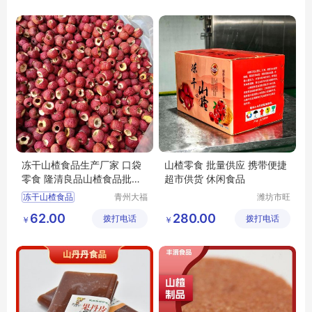
隆清良品
休闲食品
冻干山楂食品厂家供应
冻干山楂食品生产厂家 口袋
山楂零食 批量供应 携带便捷
零食 隆清良品山楂食品批发
超市供货 休闲食品
酸甜可口
冻干山楂食品
青州大福
潍坊市旺
门农业发
民果蔬有
冻干山楂食品厂家
62.00
280.00
拨打电话
展有限公
拨打电话
限公司
￥
￥
冻干山楂食品生产厂家
司
冻干山楂厂家
冻干山楂制品厂家出售