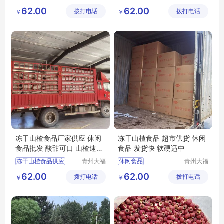
门农业发
门农业发
冻干山楂食品厂家
冻干山楂食品
62.00
62.00
拨打电话
展有限公
拨打电话
展有限公
￥
￥
冻干山楂食品出售
冻干山楂制品生产厂家
司
司
冻干山楂厂家生产
冻干山楂制品出售
冻干山楂食品供应
冻干山楂食品厂家供应
冻干山楂食品厂家供应 休闲
冻干山楂食品 超市供货 休闲
食品批发 酸甜可口 山楂速食
食品 发货快 软硬适中
小零食
冻干山楂食品供应
青州大福
休闲食品
青州大福
门农业发
门农业发
隆清良品山楂食品批发
隆清良品山楂制品批发
62.00
62.00
拨打电话
展有限公
拨打电话
展有限公
￥
￥
休闲食品批发
冻干山楂制品出售
司
司
休闲食品
隆清良品山楂食品批发
冻干山楂食品生产
冻干山楂厂家