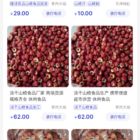
食
隆清良品山楂食品批发
青州大福
山楂片
山楂糕
天津锦虹
门农业发
食品有限
冻干山楂制品出售
山楂糕批发
29.00
10.00
拨打电话
展有限公
拨打电话
公司
￥
￥
休闲零食批发
山楂糕厂家
司
冻干山楂食品厂家供应
天津山楂糕
休闲食品批发
冻干山楂食品厂家 商场货源
冻干山楂食品生产 携带便捷
规格齐全 休闲食品
超市供货 休闲食品
冻干山楂食品加工
青州大福
冻干山楂食品
青州大福
门农业发
门农业发
冻干山楂制品生产
冻干山楂厂家供应
62.00
62.00
拨打电话
展有限公
拨打电话
展有限公
￥
￥
冻干山楂食品厂家
冻干山楂制品加工
司
司
冻干山楂食品出售
冻干山楂制品生产厂家
冻干山楂加工
冻干山楂食品厂家生产