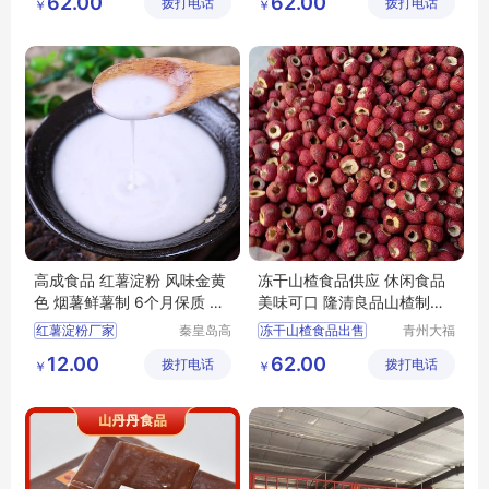
62.00
62.00
拨打电话
展有限公
拨打电话
展有限公
￥
￥
冻干山楂
冻干山楂制品厂家出售
司
司
冻干山楂食品厂家供应
冻干山楂
冻干山楂食品
冻干山楂食品供应
高成食品 红薯淀粉 风味金黄
冻干山楂食品供应 休闲食品
色 烟薯鲜薯制 6个月保质 支
美味可口 隆清良品山楂制品
持代加工
批发
红薯淀粉厂家
秦皇岛高
冻干山楂食品出售
青州大福
成食品产
门农业发
冻干山楂加工
12.00
62.00
拨打电话
业股份有
拨打电话
展有限公
￥
￥
冻干山楂制品厂家出售
限公司
司
冻干山楂厂家生产
冻干山楂食品