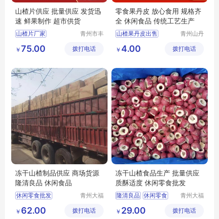
山楂片供应 批量供应 发货迅
零食果丹皮 放心食用 规格齐
速 鲜果制作 超市供货
全 休闲食品 传统工艺生产
山楂片厂家
青州市丰
山楂果丹皮出售
青州山丹
源食品厂
丹食品有
山楂片出售
山楂果丹皮厂家
75.00
4.00
拨打电话
拨打电话
限公司
￥
￥
丰源出售山楂片
山楂果丹皮
原味山楂片厂家原味山楂片
散装果丹皮
批发山楂片
果丹皮厂家
冻干山楂制品供应 商场货源
冻干山楂食品生产 批量供应
隆清良品 休闲食品
质酥适度 休闲零食批发
休闲零食批发
青州大福
隆清良品
休闲零食
青州大福
门农业发
门农业发
冻干山楂厂家生产
冻干山楂制品出售
62.00
29.00
拨打电话
展有限公
拨打电话
展有限公
￥
￥
隆清良品山楂食品批发
休闲食品批发
司
司