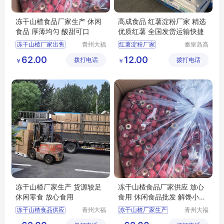
冻干山楂食品厂家生产 休闲
高成食品 红薯淀粉厂家 精选
食品 厚薄均匀 酸甜可口
优质红薯 全国发货运输快捷
冻干山楂厂家出售
青州大福
红薯淀粉厂家
秦皇岛高
门农业发
成食品产
冻干山楂食品
62.00
12.00
拨打电话
展有限公
拨打电话
业股份有
￥
￥
冻干山楂食品生产厂家
司
限公司
冻干山楂制品供应
冻干山楂食品厂家
冻干山楂厂家生产 货源较足
冻干山楂食品厂家供应 放心
休闲零食 放心食用
食用 休闲食品批发 解馋小零
食
冻干山楂食品供应
青州大福
冻干山楂厂家生产
青州大福
门农业发
门农业发
冻干山楂食品厂家出售
冻干山楂食品厂家