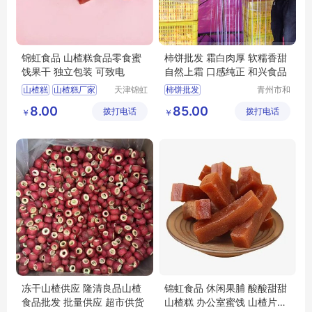
锦虹食品 山楂糕食品零食蜜
柿饼批发 霜白肉厚 软糯香甜
饯果干 独立包装 可致电
自然上霜 口感纯正 和兴食品
山楂糕
山楂糕厂家
天津锦虹
柿饼批发
青州市和
食品有限
兴食品有
山楂糕定制
8.00
85.00
拨打电话
公司
拨打电话
限公司
￥
￥
山楂糕批发
天津山楂糕
冻干山楂供应 隆清良品山楂
锦虹食品 休闲果脯 酸酸甜甜
食品批发 批量供应 超市供货
山楂糕 办公室蜜饯 山楂片零