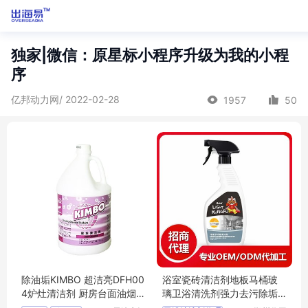
独家|微信：原星标小程序升级为我的小程
序
亿邦动力网/ 2022-02-28
1957
50
除油垢KIMBO 超洁亮DFH00
浴室瓷砖清洁剂地板马桶玻
4炉灶清洁剂 厨房台面油烟机
璃卫浴清洗剂强力去污除垢
清洗剂
代理