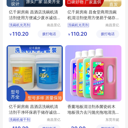
亿千厨房南 昌酒店洗碗机清
亿千厨房南 昌食堂商用洗碗
洁剂使用方便减少废水诚信
机清洁剂使用方便易于储存
经营
诚信经营
洗碗机光亮剂
南昌景亿
洗碗机光亮剂
南昌景亿
厨房设备
厨房设备
洗碗机专用洗涤剂
商用洗碗机光亮剂
110.20
110.20
拨打电话
有限公司
拨打电话
有限公司
￥
￥
洗碗机清洁剂厂家
洗碗机清洁剂厂家
商用洗碗机清洁剂厂家
洗碗机催干剂厂家
洗碗机专用光亮剂厂家
商用洗碗机光亮剂厂家
亿千厨房南 昌酒店洗碗机清
香薰地板清洁剂杀菌瓷砖木
洁剂干净环保易于储存诚信
地板强力去污抛光拖地清洗
经营
剂地板清洁剂
洗碗机催干剂
南昌景亿
东莞市妮
厨房设备
特洗涤用
洗碗机光亮剂