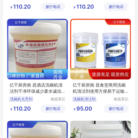
厨房设备
厨房设备
商用洗碗机清洁剂
洗碗机清洁剂厂家
110.20
110.20
拨打电话
有限公司
拨打电话
有限公司
￥
￥
商用洗碗机光亮剂
洗碗机洗涤剂厂家
洗碗机催干剂厂家
洗碗机光亮剂厂家
商用洗碗机清洁剂厂家
洗碗机专用洗涤剂厂家
亿千厨房南 昌酒店洗碗机清
亿千厨房南 昌食堂商用洗碗
洁剂干净环保减少废水诚信
机清洁剂使用方便易于运输
经营
精选商家
洗碗机光亮剂
南昌景亿
洗碗机清洁剂
南昌景亿
厨房设备
厨房设备
洗碗机专用光亮剂
洗碗机光亮剂
110.20
95.00
拨打电话
有限公司
拨打电话
有限公司
￥
￥
洗碗机清洁剂厂家
商用洗碗机清洁剂
洗碗机光亮剂厂家
洗碗机专用洗涤剂
商用洗碗机清洁剂厂家
洗碗机催干剂厂家