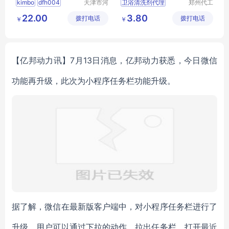
kimbo
dfh004
天津市河
卫浴清洗剂代理
郑州代工
西区白云
帮网络科
清洁剂
油烟机
清洗剂
卫浴清洗剂贴牌
22.00
3.80
拨打电话
清洁用品
拨打电话
技有限公
￥
￥
卫浴清洗剂招商
商行
司
卫浴清洗剂批发
浴室瓷砖清洁剂代理
【亿邦动力讯】7月13日消息，亿邦动力获悉，今日微信
功能再升级，此次为小程序任务栏功能升级。
据了解，微信在最新版客户端中，对小程序任务栏进行了
升级。用户可以通过下拉的动作，拉出任务栏，打开最近