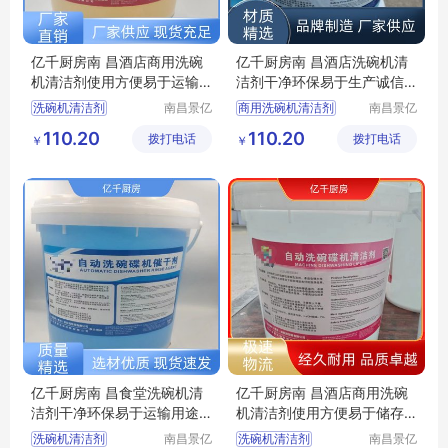
亿千厨房南 昌酒店商用洗碗
亿千厨房南 昌酒店洗碗机清
机清洁剂使用方便易于运输
洁剂干净环保易于生产诚信
货源稳定
经营
洗碗机清洁剂
南昌景亿
商用洗碗机清洁剂
南昌景亿
厨房设备
厨房设备
洗碗机光亮剂
商用洗碗机催干剂
110.20
110.20
拨打电话
有限公司
拨打电话
有限公司
￥
￥
洗碗机专用光亮剂
洗碗机专用催干剂
洗碗机洗涤剂厂家
洗碗机清洁剂厂家
洗碗机光亮剂厂家
洗碗机光亮剂厂家
亿千厨房南 昌食堂洗碗机清
亿千厨房南 昌酒店商用洗碗
洁剂干净环保易于运输用途
机清洁剂使用方便易于储存
广泛
用途广泛
洗碗机清洁剂
南昌景亿
洗碗机清洁剂
南昌景亿