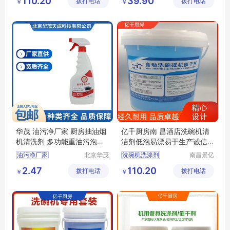
110.20
39.90
拨打电话
有限公司
拨打电话
品有限公
￥
￥
商用洗碗机洗涤剂
司
洗碗机洗涤剂厂家
洗碗机催干剂厂家
华茂 油污净厂家 厨房抽油烟
亿千厨房南 昌酒店洗碗机清
机清洗剂 多功能重油污泡沫
洁剂低泡易漂易于生产诚信
清洁剂
经营
油污净厂家
北京华茂
洗碗机洗涤剂
南昌景亿
天成科技
厨房设备
抽油烟机清洗剂
洗碗机光亮剂
2.47
110.20
拨打电话
发展有限
拨打电话
有限公司
￥
￥
厨房清洗剂
商用洗碗机洗涤剂
公司
泡沫清洁剂
商用洗碗机光亮剂
多功能清洁剂
商用洗碗机催干剂厂家