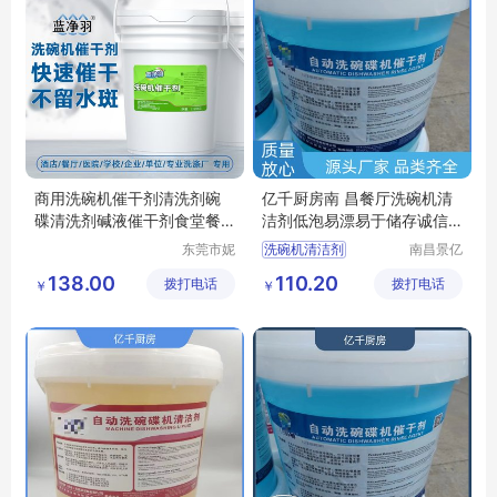
商用洗碗机催干剂清洗剂碗
亿千厨房南 昌餐厅洗碗机清
碟清洗剂碱液催干剂食堂餐
洁剂低泡易漂易于储存诚信
饮碗碟清洁剂
经营
东莞市妮
洗碗机清洁剂
南昌景亿
特洗涤用
厨房设备
洗碗机催干剂
138.00
110.20
拨打电话
品有限公
拨打电话
有限公司
￥
￥
商用洗碗机清洁剂
司
洗碗机洗涤剂厂家
商用洗碗机清洁剂厂家