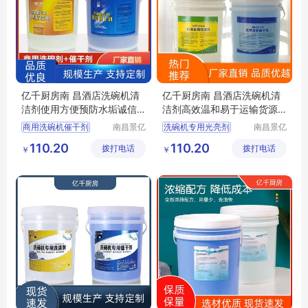
亿千厨房南 昌酒店洗碗机清
亿千厨房南 昌酒店洗碗机清
洁剂使用方便预防水垢诚信
洁剂高效温和易于运输货源
经营
稳定
商用洗碗机催干剂
南昌景亿
洗碗机专用光亮剂
南昌景亿
厨房设备
厨房设备
洗碗机洗涤剂厂家
洗碗机清洁剂厂家
110.20
110.20
拨打电话
有限公司
拨打电话
有限公司
￥
￥
洗碗机光亮剂厂家
洗碗机催干剂厂家
商用洗碗机清洁剂厂家
商用洗碗机洗涤剂厂家
洗碗机专用光亮剂厂家
商用洗碗机光亮剂厂家