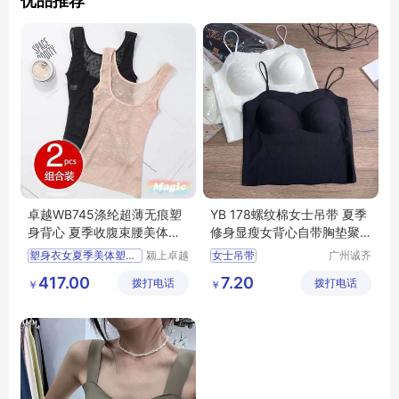
优品推荐
卓越WB745涤纶超薄无痕塑
YB 178螺纹棉女士吊带 夏季
身背心 夏季收腹束腰美体塑
修身显瘦女背心自带胸垫聚
形女款
拢美背 尾货
塑身衣女夏季美体塑形束身
颍上卓越
女士吊带
广州诚齐
电子商务
服饰有限
417.00
7.20
拨打电话
有限公司
拨打电话
公司
￥
￥