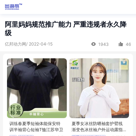
阿里妈妈规范推广能力 严重违规者永久降
级
亿邦动力网/ 2022-04-15
1943
46
训练春夏季短袖体能保安特
夏季女冰丝防晒袖套护臂线
训半袖背心短袖T恤江苏华卫
渐变色冰丝袖户外运动露指
冰袖袖套批发