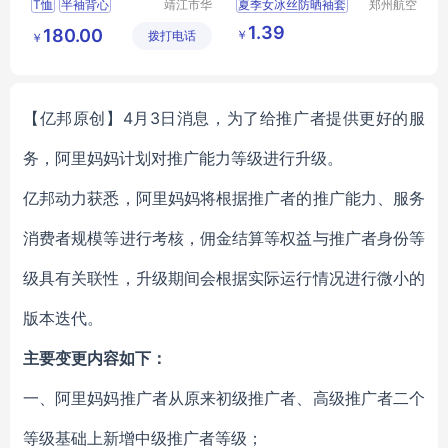
T恤
半袖背心
靖江市华
夏季女冰丝防晒袖套
郑州航空
昌安防科
港区芙乐
短袖T恤
护臂线渐变色
冰丝袖
1.39
180.00
￥
拨打电话
技有限公
鑫日用百
￥
户外运动露指冰袖
司
货店
袖套批发
【亿邦原创】4月3日消息，为了给推广者提供更好的服
务，阿里妈妈计划对推广能力等级进行升级。
亿邦动力获悉，阿里妈妈将根据推广者的推广能力、服务
消费者规模等进行考核，佣金结算等权益与推广者身份等
级具有关联性，升级期间会根据实际运行情况进行微小的
版本迭代。
主要变更内容如下：
一、阿里妈妈推广者从原来初级推广者、高级推广者二个
等级基础上新增中级推广者等级；