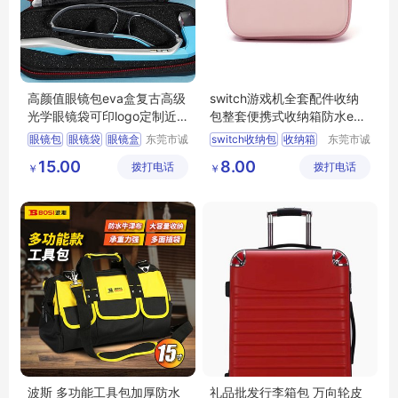
高颜值眼镜包eva盒复古高级
switch游戏机全套配件收纳
光学眼镜袋可印logo定制近
包整套便携式收纳箱防水eva
视眼镜盒
收纳盒
眼镜包
眼镜袋
眼镜盒
东莞市诚
switch收纳包
收纳箱
东莞市诚
丰箱包有
丰箱包有
收纳盒
eva盒
eva收纳盒
收纳盒
15.00
8.00
拨打电话
限公司
拨打电话
限公司
￥
￥
switch包
波斯 多功能工具包加厚防水
礼品批发行李箱包 万向轮皮