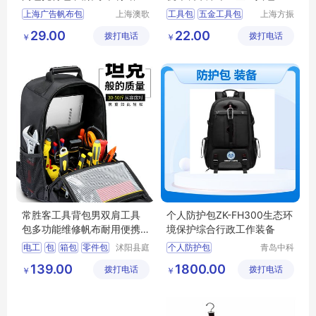
广告布包
上海广告帆布包
上海澳歌
工具包
五金工具包
上海方振
服装服饰
箱包制品
工具腰包
29.00
22.00
拨打电话
有限公司
拨打电话
有限公司
￥
￥
常胜客工具背包男双肩工具
个人防护包ZK-FH300生态环
包多功能维修帆布耐用便携
境保护综合行政工作装备
安装电工专用
电工
包
箱包
零件包
沭阳县庭
个人防护包
青岛中科
市亦电子
星源环保
多功能
个人执法防护包
139.00
1800.00
拨打电话
商务有限
拨打电话
科技有限
￥
￥
防护服
防护鞋
公司
公司
辐射检测仪