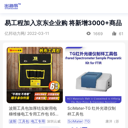
易工程加入京东企业购 将新增3000+商品
亿邦动力网/ 2022-03-11
1669
61
波斯工具包加厚结实耐用电
SciMater-TG 红外光谱仪制
梯维修电工专用工作包 BS52
样工具包
5314
波斯
工具包
电工专用
深圳云威
SciMater
TG
康洋（苏
网络科技
州）应用
工作包
BS525314
红外光谱仪制样工具包