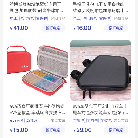
雅博斯牌贴墙纸壁纸专用工
手提工具包电工专用多功能
具包 加厚腰带 耐磨牛津布多
维修安装帆布包加厚耐磨小
功能腰包
型收纳包硬板
电工
包
箱包
零件包
沭阳县庭
电工
包
箱包
零件包
沭阳县庭
市亦电子
市亦电子
多功能
多功能
41.00
16.00
拨打电话
商务有限
拨打电话
商务有限
￥
￥
公司
公司
eva药盒厂家供应户外便携式
eva车梁包工厂定制自行车山
EVA急救盒 车载家庭救援应
地车前包多功能车架包骑行
急收纳包
装备上管包
eva药盒
急救盒
东莞市诚
车梁包
车前包
车架包
东莞市诚
丰箱包有
丰箱包有
收纳包
药盒
应急包
上管包
eva包
15.00
29.00
拨打电话
限公司
拨打电话
限公司
￥
￥