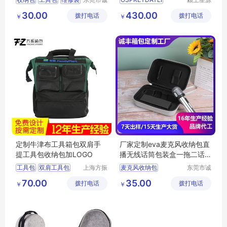
丰箱包有
科技发展
eva箱包
收纳箱
30.00
430.00
拨打电话
限公司
拨打电话
有限公司
￥
￥
定制牛津布工具箱包双肩手
厂家定制eva麦克风收纳包直
提工具包收纳包加LOGO
播无线话筒包装盒一拖二话
筒EVA硬壳包
工具包
双肩工具包
上海方振
麦克风收纳包
东莞市诚
箱包制品
丰箱包有
无线话筒包
70.00
35.00
拨打电话
有限公司
拨打电话
限公司
￥
￥
EVA硬壳包
麦克风包
话筒盒