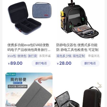
便携多功能eva包EVA轻便数
防静电仪器包 便携式多功能
码电子产品收纳包商务旅行
防 静电工具包检查包 可定制
袋手提收纳盒
eva包
收纳包
旅行袋
东莞市诚
箱包多少钱
箱包定制
帝蔻河北
丰箱包有
箱包制造
电子产品收纳包
箱包批发
箱包生产
89.00
28.00
拨打电话
限公司
拨打电话
有限公司
￥
￥
收纳盒
箱包厂家