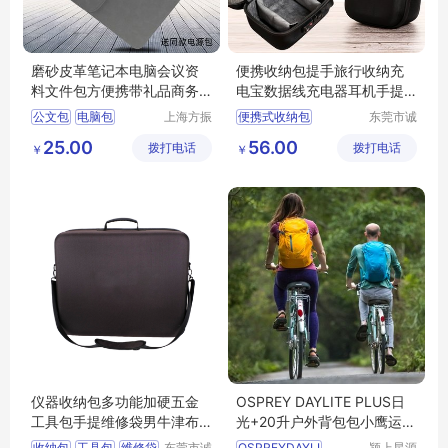
磨砂皮革笔记本电脑会议资
便携收纳包提手旅行收纳充
料文件包方便携带礼品商务
电宝数据线充电器耳机手提
电脑包
数码收纳箱子
公文包
电脑包
上海方振
便携式收纳包
东莞市诚
箱包制品
丰箱包有
充电宝收纳包
25.00
56.00
拨打电话
有限公司
拨打电话
限公司
￥
￥
数据线收纳包
手提包
收纳箱
仪器收纳包多功能加硬五金
OSPREY DAYLITE PLUS日
工具包手提维修袋男牛津布
光+20升户外背包包小鹰运动
手电钻收纳箱
功能双肩包
收纳包
工具包
维修袋
东莞市诚
OSPREYDAYLI
颍上星源