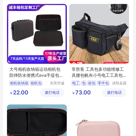
大号相机收纳箱运动相机包
常胜客 工具包多功能维修工
防摔防水便携式eva手提包大
具腰包帆布小号电工工具包
中号收纳包
工作腰带
相机收纳箱
相机包
东莞市诚
电工
包
箱包
零件包
沭阳县庭
丰箱包有
市亦电子
eva手提包
收纳包
多功能
22.00
73.00
拨打电话
限公司
拨打电话
商务有限
￥
￥
eva包
公司