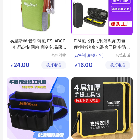
易威斯堡 音乐臂包 ES-AB00
EVA包飞科飞利浦剃须刀包
1 礼品定制网站 商务礼品采
便携收纳盒包装盒子防尘防
购网站 MY-YWSB-03
水收纳保护盒
泉州雅物
EVA包
剃须刀包
东莞市诚
贸易有限
丰箱包有
收纳盒
保护盒
包装盒
24.00
16.00
拨打电话
公司
拨打电话
限公司
￥
￥