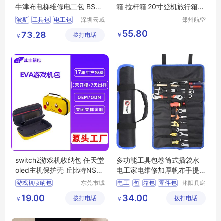
牛津布电梯维修电工包 BS52
箱 拉杆箱 20寸登机旅行箱包
5413（15寸）
全瑞
波斯
工具包
电工包
深圳云威
郑州航空
网络科技
港区芙乐
布包
BS525413
55.80
73.28
￥
拨打电话
有限公司
鑫日用百
￥
货店
switch2游戏机收纳包 任天堂
多功能工具包卷筒式插袋水
oled主机保护壳 丘比特NS防
电工家电维修加厚帆布手提
护硬壳包
式安装收纳包
游戏机收纳包
东莞市诚
电工
包
箱包
零件包
沭阳县庭
丰箱包有
市亦电子
switch2包
多功能
19.00
34.00
拨打电话
限公司
拨打电话
商务有限
￥
￥
switch2收纳包
公司
任天堂收纳包
硬壳包