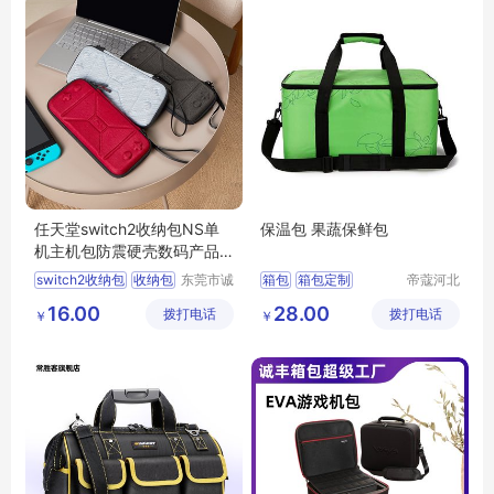
任天堂switch2收纳包NS单
保温包 果蔬保鲜包
机主机包防震硬壳数码产品
收纳盒eva包
switch2收纳包
收纳包
东莞市诚
箱包
箱包定制
帝蔻河北
丰箱包有
箱包制造
eva包
收纳盒
主机包
箱包批发
箱包生产
16.00
28.00
拨打电话
限公司
拨打电话
有限公司
￥
￥
箱包厂家