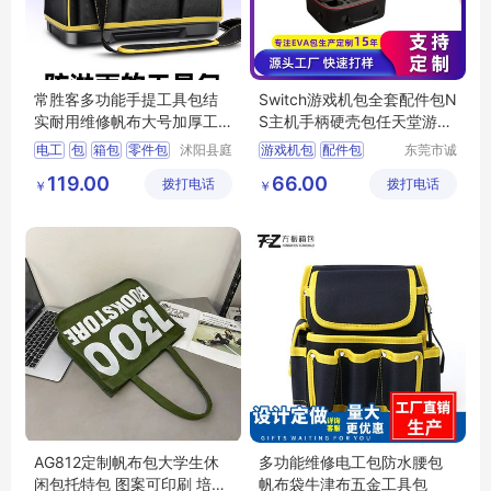
常胜客多功能手提工具包结
Switch游戏机包全套配件包N
实耐用维修帆布大号加厚工
S主机手柄硬壳包任天堂游戏
具袋电工专用
机收纳盒
电工
包
箱包
零件包
沭阳县庭
游戏机包
配件包
东莞市诚
市亦电子
丰箱包有
多功能
硬壳包
游戏机收纳盒
119.00
66.00
拨打电话
商务有限
拨打电话
限公司
￥
￥
Switch收纳包
公司
AG812定制帆布包大学生休
多功能维修电工包防水腰包
闲包托特包 图案可印刷 培训
帆布袋牛津布五金工具包