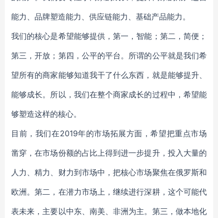
能力、品牌塑造能力、供应链能力、基础产品能力。
我们的核心是希望能够提供，第一，智能；第二，简便；
第三，开放；第四，公平的平台。所谓的公平就是我们希
望所有的商家能够知道我干了什么东西，就是能够提升、
能够成长。所以，我们在整个商家成长的过程中，希望能
够塑造这样的核心。
目前，我们在2019年的市场拓展方面，希望把重点市场
凿穿，在市场份额的占比上得到进一步提升，投入大量的
人力、精力、财力到市场中，把核心市场聚焦在俄罗斯和
欧洲。第二，在潜力市场上，继续进行深耕，这个可能代
表未来，主要以中东、南美、非洲为主。第三，做本地化