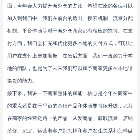
面，今年会大力提升海外仓的占比，希望在座的各位可以
加入到我们中，我们在前台的透出、搜索机制、流量分配
机制、平台体验等对于海外仓商家都有相应的扶持。在支
付方面，我们会扩充和优化更多本地的支付方式，可以让
用户在支付上更加顺畅。在售后方面，我们一直致力于本
地的团队，也是为了未来我们可以赋予商家更多在本地退
换货的能力。
接下来，我讲一下商家整体的赋能，核心是今年在商家中
的重点还是在于平台的基础产品和体验要持续升级，尤其
在商家的经营链路上的产品，从发商品、获取流量、店铺
装修、沉淀、运营老客户到怎样和客户发生关系和怎样做