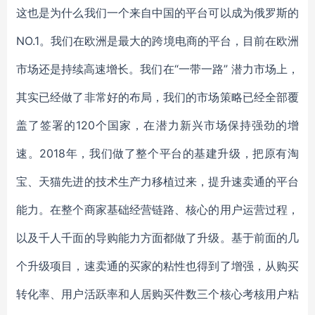
这也是为什么我们一个来自中国的平台可以成为俄罗斯的
NO.1。我们在欧洲是最大的跨境电商的平台，目前在欧洲
市场还是持续高速增长。我们在“一带一路” 潜力市场上，
其实已经做了非常好的布局，我们的市场策略已经全部覆
盖了签署的120个国家，在潜力新兴市场保持强劲的增
速。2018年，我们做了整个平台的基建升级，把原有淘
宝、天猫先进的技术生产力移植过来，提升速卖通的平台
能力。在整个商家基础经营链路、核心的用户运营过程，
以及千人千面的导购能力方面都做了升级。基于前面的几
个升级项目，速卖通的买家的粘性也得到了增强，从购买
转化率、用户活跃率和人居购买件数三个核心考核用户粘