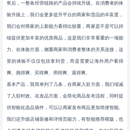
售后，一整条经营链路的产品会持续升级。在消费者的体
验升级上，我们会更多提升平台的商家和货品的丰富度，
我们会对商家的上新能力看得比较重，商家是不是可以持
续提供更加丰富的优质商品，这是我们非常看重的一项能
力。在体验方面，侧重商家和消费者整体的关系连接，这
里的体验不仅仅包括拿到货，而是需要让海外用户看得
爽、挑得爽、买得爽、用得爽、退得爽。
基本产品，我简单列了几条，在商家入驻方面，我们缩减
了入驻时效。在发品方面，会简化商品发布流程，同时提
供智能化选品插件，可以让商家发布商品更加简便智能。
我们还升级店铺装修和详情页能力，有智能推荐模版，也