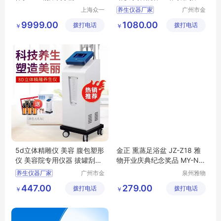
理疗仪 疏通仪
上海众一
养生仪器厂家
广州市金
健康科技
植美美容
dds生物电经络仪
9999.00
1080.00
拨打电话
有限公司
拨打电话
美体设备
￥
￥
美容院专用
有限公司
5d立体精雕仪 美容 腹包塑形
金正 熏蒸足浴盆 JZ-Z18 雅
仪 美容院专用仪器 拔罐刮痧
物开业庆典纪念奖品 MY-NM
养生仪器厂家
TF-L5-41
养生仪器厂家
广州市金
泉州雅物
植美美容
贸易有限
447.00
279.00
拨打电话
美体设备
拨打电话
公司
￥
￥
有限公司