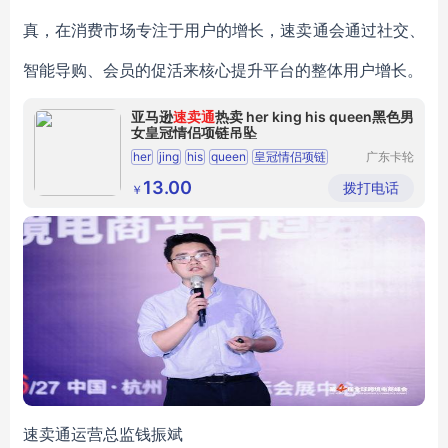
真，在消费市场专注于用户的增长，速卖通会通过社交、
智能导购、会员的促活来核心提升平台的整体用户增长。
亚马逊
速卖通
热卖 her king his queen黑色男
女皇冠情侣项链吊坠
her
jing
his
queen
皇冠情侣项链
广东卡轮
饰品有限
公司
13.00
拨打电话
￥
速卖通运营总监钱振斌