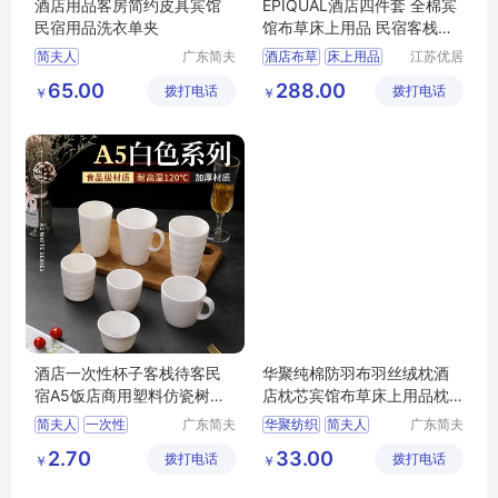
酒店用品客房简约皮具宾馆
EPIQUAL酒店四件套 全棉宾
民宿用品洗衣单夹
馆布草床上用品 民宿客栈套
件贡缎
简夫人
广东简夫
酒店布草
床上用品
江苏优居
人家纺有
客日用品
宾馆
布草
65.00
288.00
拨打电话
限公司
拨打电话
有限公司
￥
￥
酒店一次性杯子客栈待客民
华聚纯棉防羽布羽丝绒枕酒
宿A5饭店商用塑料仿瓷树脂
店枕芯宾馆布草床上用品枕
水杯餐具
头批发
简夫人
一次性
广东简夫
华聚纺织
简夫人
广东简夫
人家纺有
人家纺有
2.70
33.00
拨打电话
限公司
拨打电话
限公司
￥
￥