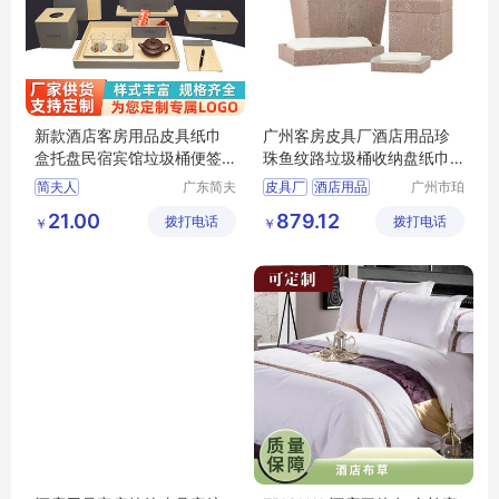
新款酒店客房用品皮具纸巾
广州客房皮具厂酒店用品珍
盒托盘民宿宾馆垃圾桶便签
珠鱼纹路垃圾桶收纳盘纸巾
夹服务指南
盒可压印logo
简夫人
广东简夫
皮具厂
酒店用品
广州市珀
人家纺有
非皮具有
垃圾桶
纸巾盒
logo
21.00
879.12
拨打电话
限公司
拨打电话
限公司
￥
￥