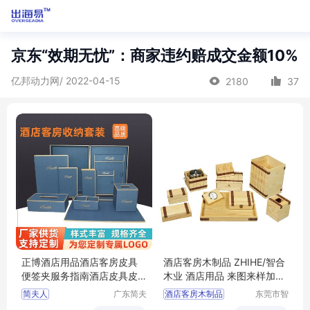
京东“效期无忧”：商家违约赔成交金额10%
亿邦动力网/ 2022-04-15
2180
37
正博酒店用品酒店客房皮具
酒店客房木制品 ZHIHE/智合
便签夹服务指南酒店皮具皮
木业 酒店用品 来图来样加工
革纸巾盒
厂
简夫人
广东简夫
酒店客房木制品
东莞市智
人家纺有
合木业有
木制品酒店用品