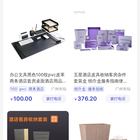
办公文具黑色100纹pvc皮革
五星酒店皮具收纳客房杂件
商务酒店套房桌面酒店用品
套装盒 纸巾盒服务指南便签
套装可订logo
夹民宿用品
100
pvc
商务酒店
广州市珀
纸巾盒
服务指南
广州市珀
非皮具有
非皮具有
酒店用品
logo
100.00
376.20
拨打电话
限公司
拨打电话
限公司
￥
￥