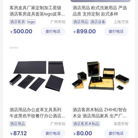
客房皮具厂家定制加工星级
酒店用品 欧式洗漱用品 严选
酒店客房皮具套装logo皮革
品质 支持定制 款式多样
酒店用品套装
酒店客房
logo
广州市珀
酒店用品
酒店设备
上海万润
非皮具有
国际酒店
酒店用品
餐饮设备
厨房设备
500.00
899.00
拨打电话
限公司
拨打电话
用品市场
￥
￥
经营管理
有限公司
酒店用品办公皮革文具系列
酒店客房木制品 ZHIHE/智合
牛皮黑色平纹餐厅办公酒店
木业 酒店用品家具 生产厂家
用品套装可定
定制
酒店用品
广州市珀
酒店客房木制品
东莞市智
非皮具有
合木业有
酒店用品木制品家具
87.12
80.00
拨打电话
限公司
拨打电话
限公司
￥
￥