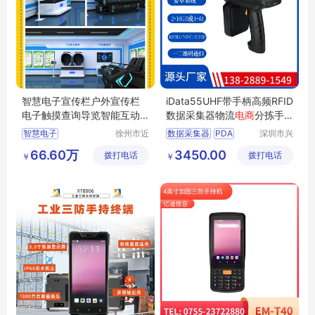
智慧电子宣传栏户外宣传栏
iData55UHF带手柄高频RFID
电子触摸查询导览智能互动
数据采集器物流
电商
分拣手
大屏
持终端PDA
智慧电子
徐州市近
数据采集器
PDA
深圳市兴
距离智能
通物联科
手持终端
RFID
66.60万
3450.00
拨打电话
科技有限
拨打电话
技有限公
￥
￥
电商分拣
公司
司