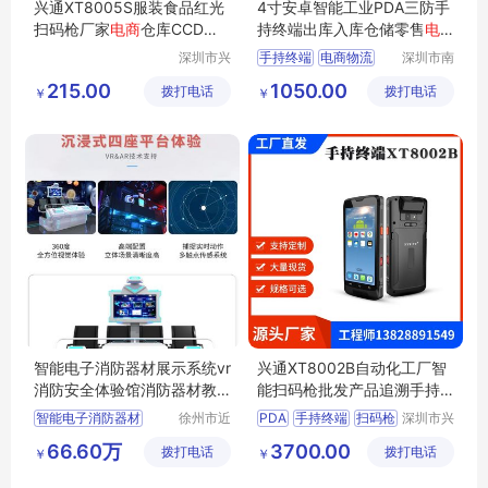
兴通XT8005S服装食品红光
4寸安卓智能工业PDA三防手
扫码枪厂家
电商
仓库CCD扫
持终端出库入库仓储零售
电
描枪
商
物流盘点机
深圳市兴
手持终端
电商物流
深圳市南
通物联科
方鸿志科
仓库盘点
215.00
1050.00
拨打电话
技有限公
拨打电话
技有限公
￥
￥
司
司
智能电子消防器材展示系统vr
兴通XT8002B自动化工厂智
消防安全体验馆消防器材教
能扫码枪批发产品追溯手持
学展示设备
终端PDA
智能电子消防器材
徐州市近
PDA
手持终端
扫码枪
深圳市兴
距离智能
通物联科
追溯
自动化工厂
66.60万
3700.00
拨打电话
科技有限
拨打电话
技有限公
￥
￥
公司
司