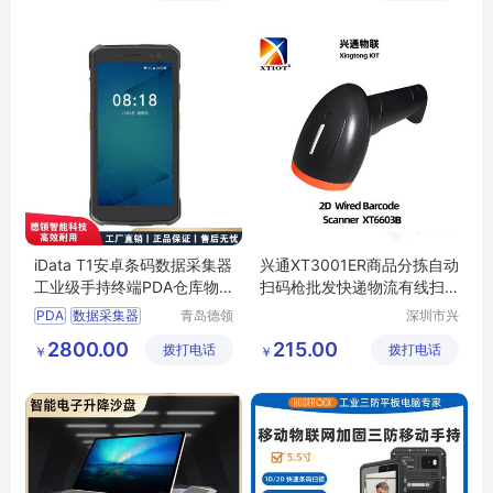
司
司
iData T1安卓条码数据采集器
兴通XT3001ER商品分拣自动
工业级手持终端PDA仓库物
扫码枪批发快递物流有线扫
流盘点机
描枪
PDA
数据采集器
青岛德领
深圳市兴
智能科技
通物联科
仓库物流盘点机
2800.00
215.00
拨打电话
有限公司
拨打电话
技有限公
￥
￥
司