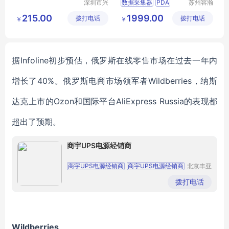
深圳市兴
数据采集器
PDA
苏州容瀚
通物联科
物联科技
手持机
手持终端
215.00
1999.00
拨打电话
技有限公
拨打电话
有限公司
￥
￥
防爆PDA
司
据
Infoline初步
预估
，俄罗斯在线零售市场在过去一年
内
增长了
40%。
俄罗斯电商
市场领
军
者
Wildberries，纳斯
达克上市的Ozon和国际平台AliExpress Russia
的表现都
超出了预期
。
商宇UPS电源经销商
商宇UPS电源经销商
商宇UPS电源经销商
北京丰亚
伟业科技
商宇UPS电源经销商
商宇UPS电源经销商
发展有限
拨打电话
公司
商宇UPS电源经销商
Wildberries