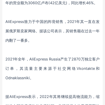
年
的营业额为
3060亿卢布(42亿美元)，同比增长46%。
AliExpress
致力于中国的跨境销售，
2021年
其一直在
发
展俄罗斯卖家网络。
据
该公司表示，
其
销售额在过去一年
内
翻了一番多。
2021年
全年
，
AliExpress Russia产生了
2870万独立客户
订单
，其流量主要来源于社交网络
Vkontakte和
Odnaklassniki
。
据
AliExpress
表示
，
2022年
其将继续
提高物流能力，缩