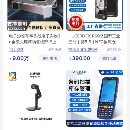
电子沙盘军事作战电子实物3
HUGEROCK R60坚固型工业
d全息头疼商场售楼部行业化
三防手持5.5寸NFC物流仓储
区设备
管理PDA
电子沙盘
深圳海威
物流仓储管理PDA
深圳市必
信息技术
火智能信
升降电子沙盘
工业三防
加固手持机
9.00万
390.00
拨打电话
有限公司
拨打电话
息技术有
￥
￥
条码
二维码
限公司