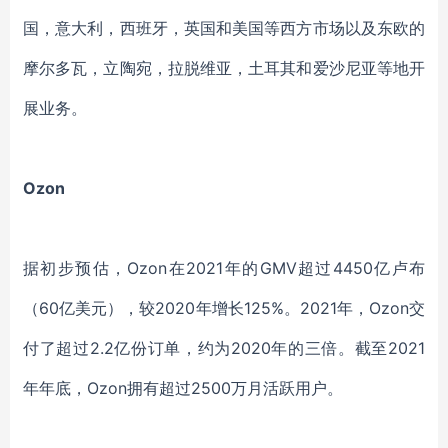
国，意大利，西班牙，英国和美国等西方市场以及东欧的
摩尔多瓦，立陶宛，拉脱维亚，土耳其和爱沙尼亚
等地
开
展业务。
Ozon
据初步预估
，
Ozon在2021年的GMV超过4450亿卢布
（60亿美元），
较
2020年增长125%。
2021年
，
Ozon
交
付了超过
2.2亿份订单，约
为
2020年的三倍。
截至
2021
年
年底，
Ozo
n
拥有超过
2500万月
活跃用户
。