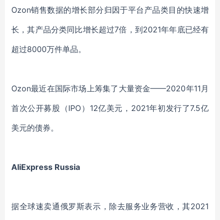
Ozon销售数据的
增长部分归因于
平台
产品
类目
的快速增
长
，其产品
分类同比增长超过
7倍，
到
2021年年底已经有
超过
8000万件单品。
Ozon最近在国际市场上筹集了大量资金——2020年11月
首次公开募股（IPO）12亿美元，2021年初发行了7.5亿
美元的债券。
AliExpress Russia
据
全球速卖通俄罗斯表示，
除去
服务业务
营收，其
2021