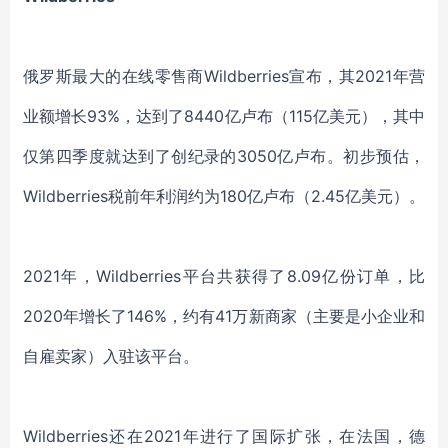
俄罗斯最大的在线零售商
Wildberries宣布，
其
2021
年营
业额增长
93%，达到
了
8440亿卢布（115亿美元），其中
仅第四季度就达到了创纪录的3050亿卢布。初步
预估
，
Wildberries
税前年利润约为
180亿卢布（2.45亿美元）。
2021年，Wildberries
平台
共获得了
8.09亿份订单，比
2020
年增长了
146%，约有41万新商家（主要是小企业和
自雇卖家）
入驻该平台
。
Wildberries
还在
2021年进行了国际扩张，在法国，德