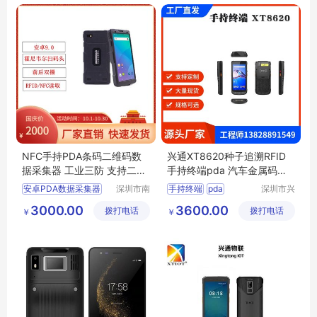
NFC手持PDA条码二维码数
兴通XT8620种子追溯RFID
据采集器 工业三防 支持二次
手持终端pda 汽车金属码工
开发提供SDK
业数据采集器
安卓PDA数据采集器
深圳市南
手持终端
pda
深圳市兴
方鸿志科
通物联科
电商物流手持机
工业数据采集器
3000.00
3600.00
拨打电话
技有限公
拨打电话
技有限公
￥
￥
企业资产管理
数据采集器
RFID
司
司