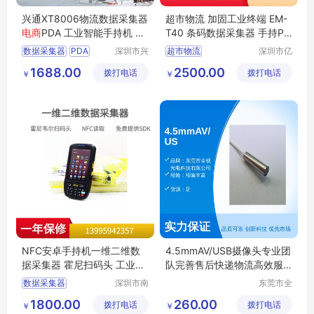
兴通XT8006物流数据采集器
超市物流 加固工业终端 EM-
电商
PDA 工业智能手持机 RF
T40 条码数据采集器 手持PD
ID手持终端
A
数据采集器
PDA
深圳市兴
超市物流
深圳市亿
通物联科
道信息股
智能手持机
手持终端
手持工业终端
1688.00
2500.00
拨打电话
技有限公
拨打电话
份有限公
￥
￥
RFID
条码数据采集器
司
司
手持PDA
NFC安卓手持机一维二维数
4.5mmAV/USB摄像头专业团
据采集器 霍尼扫码头 工业三
队完善售后快递物流高效服
防仓库物流PDA
务
数据采集器
深圳市南
东莞市全
方鸿志科
视光电科
电商物流手持PDA
1800.00
260.00
拨打电话
技有限公
拨打电话
技有限公
￥
￥
仓库盘点机