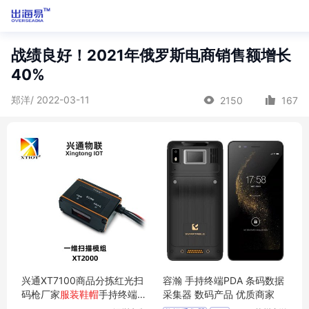
战绩良好！2021年俄罗斯电商销售额增长
40%
郑洋/ 2022-03-11
2150
167
兴通XT7100商品分拣红光扫
容瀚 手持终端PDA 条码数据
码枪厂家
服装鞋帽
手持终端P
采集器 数码产品 优质商家
DA