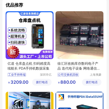
优品推荐
亿道 仓库盘点机 扫码精度高
徐汇区收购库存数码电子产
续航长 PDA手持机数据采集
品 迭代电子设备 网络通信电
脑电器回收
工业手持终端
深圳市亿
公司交换机回收
上海夷豪
道信息股
废旧物资
工业PDA
数据采集器
服务器设备回收
3209.00
880.00
拨打电话
份有限公
拨打电话
回收有限
￥
￥
电子垃圾回收
司
公司
库存积压产品
回收电子线路板