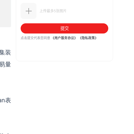
，集装
交易量
an表