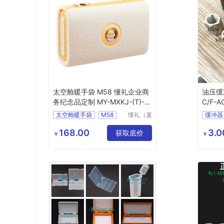
太空舱暖手袋 M58 懂礼企业商
油压缓
务纪念品定制 MY-MXKJ-(T)-4
C/F-A
8
5/27-
太空舱暖手袋
M58
懂礼（厦
缓冲器
门）供应
企业商务
纪念品定制
油压缓
链有限公
168.00
3.0
MY
MXKJ
T
48
获取底价
￥
￥
司