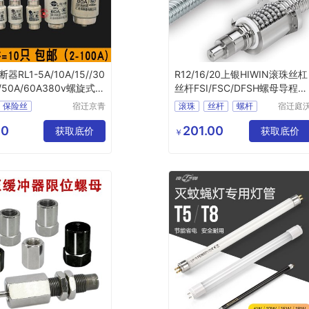
器RL1-5A/10A/15//30
R12/16/20上银HIWIN滚珠丝杠
A/50A/60A380v螺旋式陶
丝杆FSI/FSC/DFSH螺母导程5
丝
3/10T4
保险丝
宿迁京青
滚珠
丝杆
螺杆
宿迁庭
尔电子商
电子商
保险丝管
导轨
升降
务有限公
有限公
00
201.00
获取底价
获取底价
￥
司