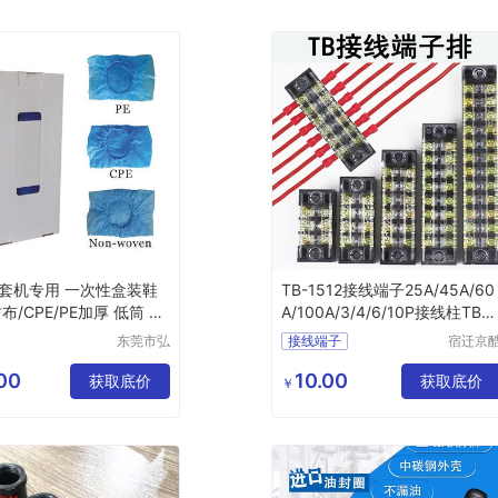
套机专用 一次性盒装鞋
TB-1512接线端子25A/45A/60
布/CPE/PE加厚 低筒 蓝
A/100A/3/4/6/10P接线柱TBC
日式端子排
东莞市弘
接线端子
宿迁京
维净化科
电子商
防水接线端子
接线柱
技有限公
有限公
00
10.00
获取底价
高频瓷接线柱
获取底价
￥
司
大功率接线柱