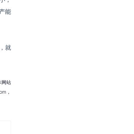
产能
，就
本网站
om，