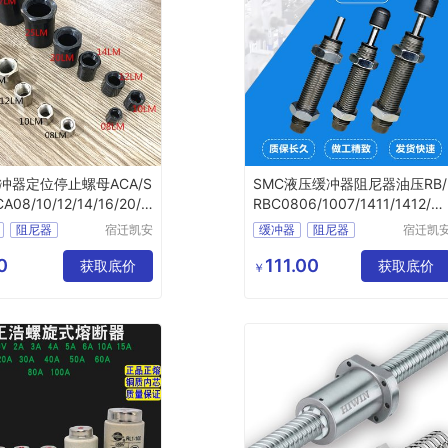
冲器定位停止螺母ACA/S
SMC液压缓冲器阻尼器油压RB/
CA08/10/12/14/16/20/2
RBC0806/1007/1411/1412/2
LM
15/0604
阻尼器
宿迁凯安
缓冲器
阻尼器
宿迁凯
信息科技
信息科
冲器
液压阻尼
油压缓冲器
液压阻尼
有限公司
有限公
0
111.00
获取底价
获取底价
￥