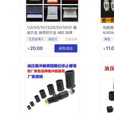
1/2/3/5/10/12/25/50/100片 载
包邮熔断
玻片盒 病理切片盒 ABS 加厚
A/40
瓷保险
石英玻璃片
载玻片
江苏云利
陶瓷
恒电子商
超薄片
病理切片
熔断器
务有限公
20.00
11.
显微镜玻璃片
获取底价
配件
￥
￥
司