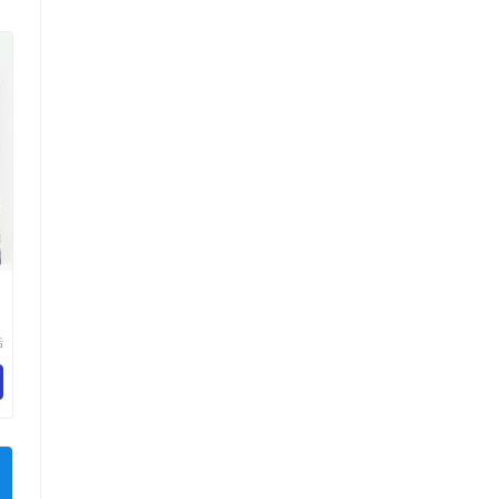
酷
务
司