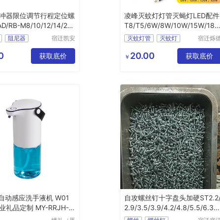
冲器限位调节行程定位螺
凌峰灭蚊灯灯管灭蝇灯LED配件
D/RB-M8/10/12/14/20/
T8/T5/6W/8W/10W/15W/18
W/杀菌灯管
阻尼器
宿迁凯安
灭蚊灯管
灭蚊灯
宿迁烁
信息科技
信息科
冲器
液压阻尼
灭蝇灯管
诱虫灯管
有限公司
有限公
0
20.00
获取底价
家用灭蚊灯
获取底价
￥
 自动感应洗手液机 W01
自攻螺丝钉十字盘头加硬ST2.2
礼品定制 MY-RRJH-
2.9/3.5/3.9/4.2/4.8/5.5/6.3
锌