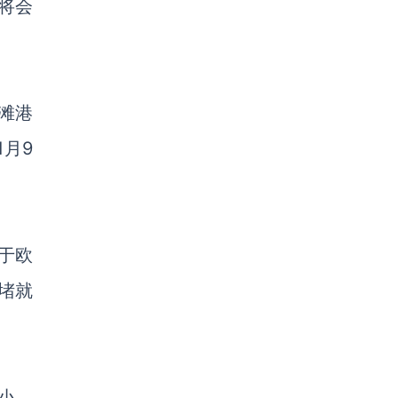
将会
滩港
月9
于欧
堵就
很小，