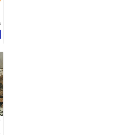
德
技
司
/
镀