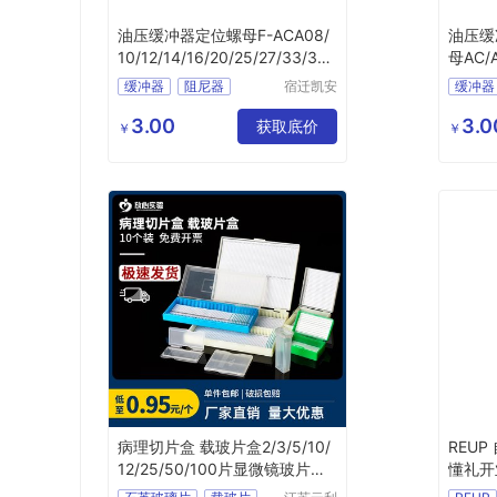
油压缓冲器定位螺母F-ACA08/
油压缓
10/12/14/16/20/25/27/33/36/
母AC/A
42LM
25/27
缓冲器
阻尼器
宿迁凯安
缓冲器
信息科技
油压缓冲器
液压阻尼
油压缓
有限公司
3.00
3.0
获取底价
￥
￥
病理切片盒 载玻片盒2/3/5/10/
REUP
12/25/50/100片显微镜玻片盒
懂礼开业
存放板
(T)-04