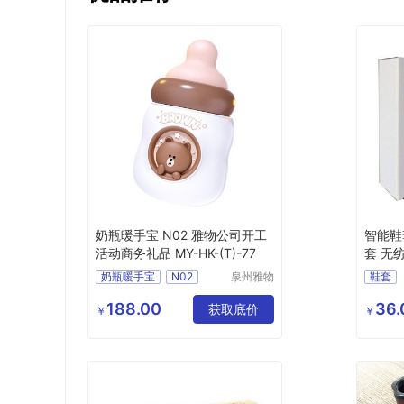
奶瓶暖手宝 N02 雅物公司开工
智能鞋
活动商务礼品 MY-HK-(T)-77
套 无纺
色
奶瓶暖手宝
N02
泉州雅物
鞋套
贸易有限
公司开工活动
公司
188.00
36.
商务礼品
MY
HK
获取底价
￥
￥
T
77