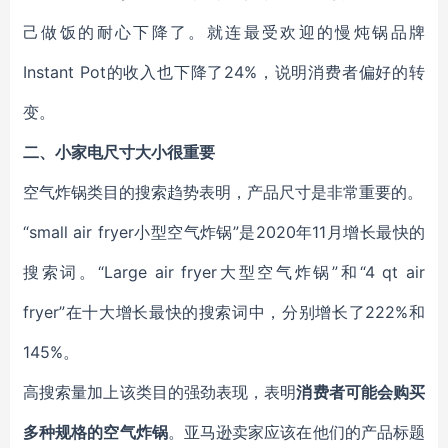
己做饭的耐心下降了。就连最受欢迎的慢炖锅品牌
Instant Pot的收入也下降了24%，说明消费者偏好的转
变。
二、
小家电尺寸大小很重要
空气炸锅类
目
的搜索趋势表明
，
产品尺寸是
非常
重要的。
“small air fryer小
型空气
炸锅”
是2020
年11月增长最快的
搜索词。“Large air fryer大型空气炸锅”和“4 qt air
fryer”在十大增长最快的搜索词中
，
分别增长了222%和
145%。
高搜索量加上该
类目
的强劲表现，表明
消费者可能会购买
多种规格的
空气
炸锅
。
亚马逊卖家
应该在他们的产品标题