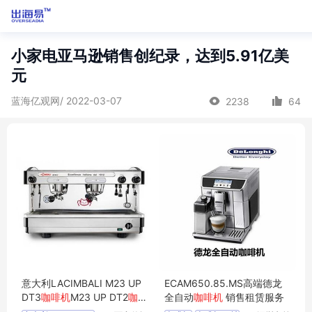
小家电亚马逊销售创纪录，达到5.91亿美
元
蓝海亿观网/ 2022-03-07
2238
64
意大利LACIMBALI M23 UP
ECAM650.85.MS高端德龙
DT3
咖啡机
M23 UP DT2
咖啡
全自动
咖啡机
销售租赁服务
机
M26 M39 M26 BE
咖啡机