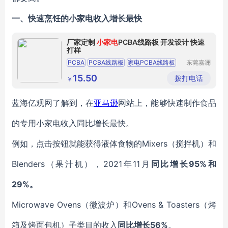
一、
快速烹饪的小家电收入增长最快
厂家定制
小家电
PCBA线路板 开发设计 快速
打样
PCBA
PCBA线路板
家电PCBA线路板
东莞嘉澜
高电子科
小家电PCBA线路板
冷气扇PCBA开发
技有限公
15.50
拨打电话
￥
司
蓝海亿观网了解到，在
亚马逊
网站上，能够快速制作食品
的专用小家电收入同比增长最快。
例如，点击按钮就能获得液体食物的Mixers（搅拌机）和
Blenders（果汁机），2021年11月
同比增长95%和
29%。
Microwave Ovens（微波炉）和Ovens & Toasters（烤
箱及烤面包机）子类目的收入
同比增长56%
。