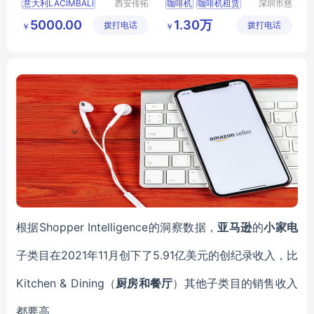
意大利LACIMBALI
西安传拓
咖啡机
咖啡机租赁
深圳市慈
商贸有限
海实业有
M23
UP
DT3咖啡机
咖啡机厂家
5000.00
1.30万
拨打电话
公司
拨打电话
限公司
￥
￥
DT2咖啡机
德龙咖啡机
M26咖啡机
全国联保
根据Shopper Intelligence的洞察数据，
亚马逊
的
小家电
子类目在2021年11月创下了5.91亿美元的创纪录收入，比
Kitchen & Dining（
厨房和餐厅
）其他子类目的销售收入
都要高。