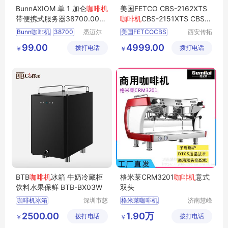
BunnAXIOM 单 1 加仑
咖啡机
美国FETCO CBS-2162XTS
带便携式服务器38700.004
咖啡机
CBS-2151XTS CBS-2
3 - 120V
161XTS CBS-2142XTS
Bunn咖啡机
38700
悉迈尔
美国FETCOCBS
西安传拓
（福建）
商贸有限
0043
Bunn
O
2162XTS咖啡机
CBS
99.00
4999.00
拨打电话
智能科技
拨打电话
公司
￥
￥
Matic咖啡机
2151XTS咖啡机
有限公司
2161XTS咖啡机
全国联保
BTB
咖啡机
冰箱 牛奶冷藏柜
格米莱CRM3201
咖啡机
意式
饮料水果保鲜 BTB-BX03W
双头
咖啡机冰箱
深圳市慈
格米莱咖啡机
济南慧峰
海实业有
机械设备
全自动咖啡机
格米莱CRM3201咖啡机
2500.00
1.90万
拨打电话
限公司
拨打电话
有限公司
￥
￥
咖啡机租赁
意式咖啡机半自动