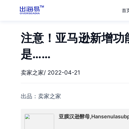
首
注意！亚马逊新增功
是……
卖家之家/ 2022-04-21
出品：卖家之家
亚膜汉逊酵母,Hansenulasubpel