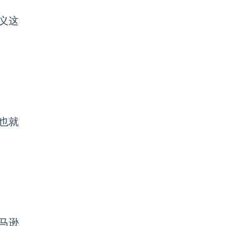
义这
也就
马逊