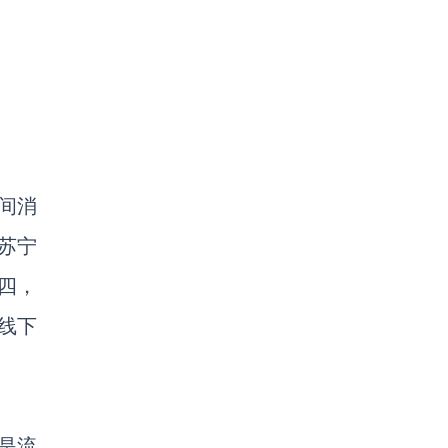
间消
苏宁
四，
线下
是流