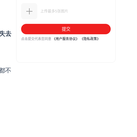
失去
都不