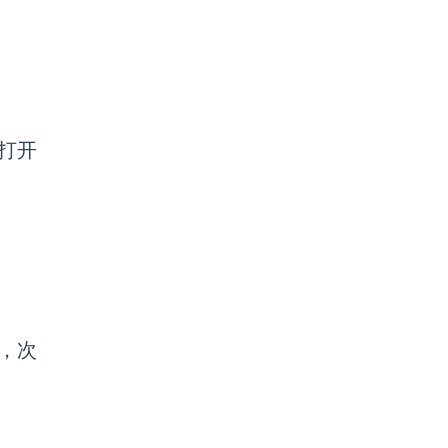
打开
，次