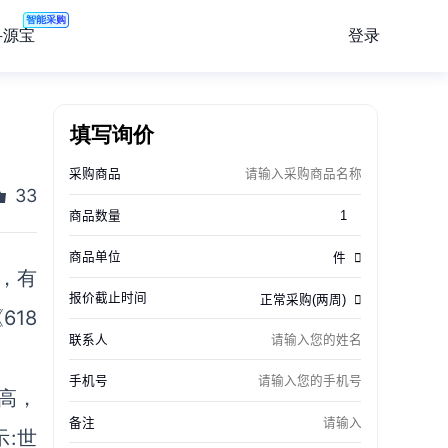
智能采购
登录
寻源宝
填写询价
33
前，有
18
。
高，
:世