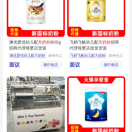
澳优爱优幼儿配方
奶粉
800g
飞鹤飞帆幼儿配方
奶粉
招商
招商代理母婴店货源
代理母婴店批发货源
澳优爱优幼儿配方奶粉
郑州代工
飞鹤飞帆幼儿配方奶粉
郑州代工
帮网络科
帮网络科
飞鹤飞帆幼儿配方奶粉招商
面议
面议
拨打电话
技有限公
拨打电话
技有限公
飞鹤飞帆幼儿配方奶粉代理
司
司
飞鹤飞帆幼儿配方奶粉母婴店
飞鹤飞帆幼儿配方奶粉货源