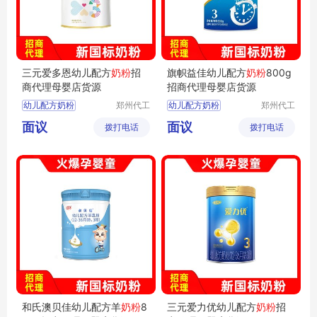
三元爱多恩幼儿配方
奶粉
招
旗帜益佳幼儿配方
奶粉
800g
商代理母婴店货源
招商代理母婴店货源
幼儿配方奶粉
郑州代工
幼儿配方奶粉
郑州代工
帮网络科
帮网络科
幼儿配方奶粉招商
幼儿配方奶粉招商
面议
面议
拨打电话
技有限公
拨打电话
技有限公
幼儿配方奶粉代理
幼儿配方奶粉代理
司
司
幼儿配方奶粉母婴店
幼儿配方奶粉母婴店
幼儿配方奶粉货源
幼儿配方奶粉货源
和氏澳贝佳幼儿配方羊
奶粉
8
三元爱力优幼儿配方
奶粉
招