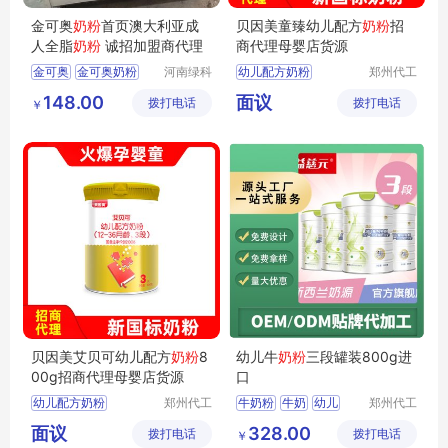
金可奥
奶粉
首页澳大利亚成
贝因美童臻幼儿配方
奶粉
招
人全脂
奶粉
诚招加盟商代理
商代理母婴店货源
金可奥
金可奥奶粉
河南绿科
幼儿配方奶粉
郑州代工
电器科技
帮网络科
澳大利亚进口奶粉
幼儿配方奶粉招商
148.00
面议
拨打电话
有限公司
拨打电话
技有限公
￥
幼儿配方奶粉代理
司
幼儿配方奶粉母婴店
幼儿配方奶粉货源
贝因美艾贝可幼儿配方
奶粉
8
幼儿牛
奶粉
三段罐装800g进
00g招商代理母婴店货源
口
幼儿配方奶粉
郑州代工
牛奶粉
牛奶
幼儿
郑州代工
帮网络科
帮网络科
幼儿配方奶粉招商
食品
配方奶粉
面议
328.00
拨打电话
技有限公
拨打电话
技有限公
￥
幼儿配方奶粉代理