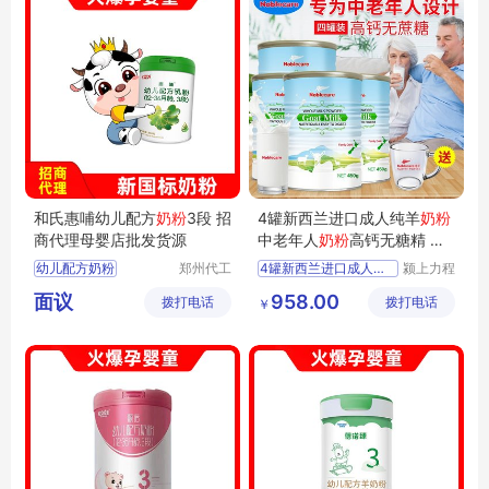
和氏惠哺幼儿配方
奶粉
3段 招
4罐新西兰进口成人纯羊
奶粉
商代理母婴店批发货源
中老年人
奶粉
高钙无糖精 老
人羊奶
幼儿配方奶粉
郑州代工
4罐新西兰进口成人纯羊奶
颍上力程
帮网络科
仪器设备
幼儿配方奶粉招商
面议
958.00
拨打电话
技有限公
拨打电话
有限公司
￥
幼儿配方奶粉代理
司
幼儿配方奶粉母婴店
幼儿配方奶粉批发