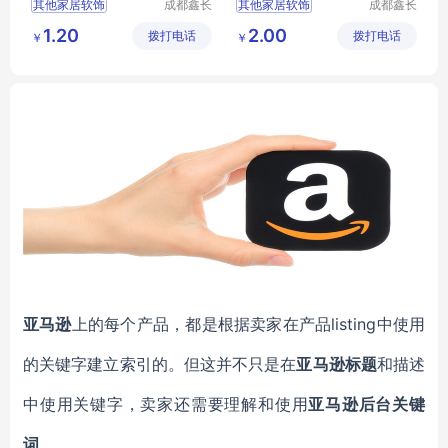
其他家居软饰
成都鑫长
其他家居软饰
成都鑫长
视装饰材
视装饰材
1.20
2.00
拨打电话
料有限公
拨打电话
料有限公
￥
￥
司
司
亚马逊
上的每个产品，都是根据卖家在产品listing中使用
的关键字建立索引的。但这并不只是在
亚马逊标题
和描述
中使用关键字，卖家还需要理解和使用
亚马逊后台关键
词
。