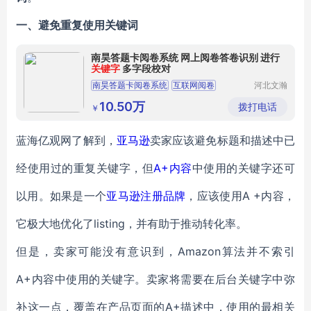
一、避免重复使用关键词
南昊答题卡阅卷系统 网上阅卷答卷识别 进行
关键字
多字段校对
南昊答题卡阅卷系统
互联网阅卷
河北文瀚
云教育科
中学网上阅卷
教育阅卷系统
技发展有
10.50万
拨打电话
￥
限公司
电子评卷系统
蓝海亿观网了解到，
亚马逊
卖家应该避免标题和描述中已
经使用过的重复关键字，但
A+
内容
中使用的关键字还可
以用。如果是一个
亚马逊注册品牌
，应该使用A +内容，
它极大地优化了listing，并有助于推动转化率。
但是，卖家可能没有意识到，Amazon算法并不索引
A+内容中使用的关键字。卖家将需要在后台关键字中弥
补这一点，覆盖在产品页面的A+描述中，使用的最相关