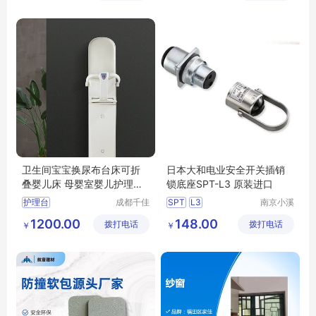
卫生间宝宝换尿布台床可折
日本大和电业安全开关插销
叠婴儿床 母婴室婴儿护理台
锁底座SPT-L3 原装进口
安全座椅
护理台
成都千佳
SPT
L3
南京小溪
科技有限
机电科技
卫生间安全座椅
大和电业安全开关
1200.00
148.00
拨打电话
公司
拨打电话
有限公司
￥
￥
卫生间护理台
L3安全开关