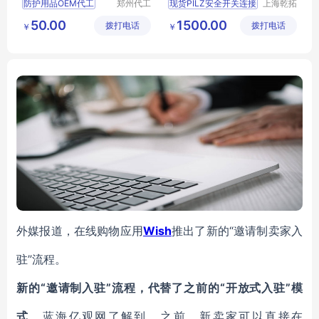
防护用品OEM代工
郑州代工
现货PILZ安全开关连接
上海乾拓
帮网络科
贸易有限
防护用品OEM
513120开关操作方式
50.00
1500.00
拨打电话
技有限公
拨打电话
公司
￥
￥
防护用品代工
皮尔兹继电器有部分现货
司
防护服代工
PILZ磁性安全开关供应
防护服定制
德国皮尔兹安全开关的性能
外媒报道，在线购物应用
Wish
推出了新的“邀请制卖家入
驻”流程。
新的“邀请制入驻”流程，代替了之前的“开放式入驻”模
式
。蓝海亿观网了解到，之前，新卖家可以直接在