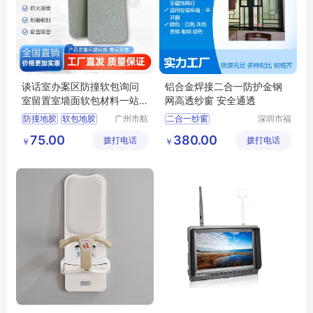
谈话室办案区防撞软包询问
铝合金焊接二合一防护金钢
室留置室墙面软包材料一站
网高透纱窗 安全通透
式解决
防撞地胶
软包地胶
广州市航
二合一纱窗
深圳市福
音建材有
田区家佳
墙面软包
审讯室软包
深圳防护纱窗
75.00
380.00
拨打电话
限公司
拨打电话
乐窗饰商
￥
￥
办案区软包
深圳做纱窗门的公司
行
深圳做纱窗的厂家
深圳纱窗安装定做宝安