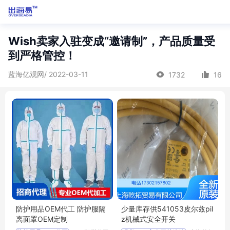
Wish卖家入驻变成“邀请制”，产品质量受
到严格管控！
蓝海亿观网/ 2022-03-11
1732
16
防护用品OEM代工 防护服隔
少量库存供541053皮尔兹pil
离面罩OEM定制
z机械式安全开关