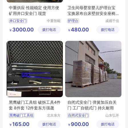
中重供应 性能稳定 使用方便
卫生间母婴室婴儿护理台宝
矿用井口安全门 现货
宝换尿布台床壁挂安全座椅
折叠
井口安全门
中重智能
护理台
成都千佳
（济宁）
科技有限
矿用井口安全门
卫生间安全座椅
3000.00
480.00
拨打电话
设计研究
拨打电话
公司
￥
￥
安全门型号
安全门
婴儿护理台
院
井口安全门厂家
黑鹰破门工具组 破拆工具4件
自闭式安全门 弹簧加压自关
套 8件套 12件套东方强晟
门 工厂自锁式门 持久耐用
黑鹰破门工具组
北京东方
自闭式安全门
山东弘开
强晟科技
工业设备
动多功能破拆破门
165.00
900.00
拨打电话
有限公司
拨打电话
有限公司
￥
￥
拆工具4件套