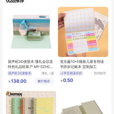
优品推荐
留声机3D便签本 懂礼会议送
芙乐鑫10*5规格儿童专用读
特色礼品给客户 MY-SZHC-L
书存折记账本 定制加工
5-47
留声机3D便签本
懂礼（厦
小学生阅读存折
郑州航空
门）供应
港区芙乐
3D便签本
读书心愿存折
0.50
138.00
￥
拨打电话
链有限公
鑫日用百
￥
懂礼会议送特色礼品给客户
创意小本子
司
货店
特色礼品给客户
MY
儿童日常记账本
SZHC
L5
47