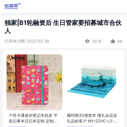
独家|B1轮融资后 生日管家要招募城市合伙
人
亿邦动力网/ 2022-02-28
2079
86
个性卡通迷你笔记本批发 平
藏经阁3D便签本 懂礼会议送
装记事本日记本定制 定制加
礼品给客户 MY-SZHC-L5-4
工批发印图 会议记录本低价
8