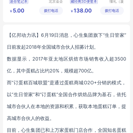
迷你笔记本
北京金企
藏经阁3D便签本
懂礼（厦
定制工厂
定制科技
门）供应
卡通迷你笔记本
3D便签本
5.00
138.00
拨打电话
有限公司
拨打电话
链有限公
￥
￥
平装记事本
懂礼会议送礼品给客户
司
个性笔记本
送礼品给客户
MY
卡通笔记本
SZHC
L5
48
【亿邦动力讯】6月19日消息，心生集团旗下“生日管家”
日前发起2018年全国城市合伙人招募计划。
数据显示，2017年亚太地区烘焙市场销售收入超3500
亿，其中蛋糕占比约20%，规模超700亿。
而“订蛋糕百城联盟”是通过蛋糕商城O2O+分销的模式，
以“生日管家”和“订蛋糕”全国合作烘焙品牌为基石，依托
城市合伙人在本地的资源和积累，获取本地蛋糕订单，提
高城市合伙人的收益。
目前，心生集团已和上万家蛋糕门店合作，全国知名蛋糕