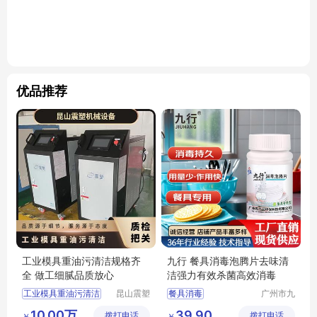
优品推荐
工业模具重油污清洁规格齐
九行 餐具消毒泡腾片去味清
全 做工细腻品质放心
洁强力有效杀菌高效消毒
工业模具重油污清洁
昆山震塑
餐具消毒
广州市九
机械设备
品环保科
九行餐具消毒
10.00万
39.90
拨打电话
有限公司
拨打电话
技有限公
￥
￥