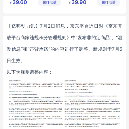
39.60
39.90
拨打电话
有限公司
拨打电话
技有限公
￥
￥
全能消毒清洁剂
家用居家餐具消毒杀菌
司
桌椅消毒清洁剂
安全环保消毒
卫生间清洁消毒
空消消毒片
【亿邦动力讯】7月2日消息，京东平台近日对《京东开
放平台商家违规积分管理规则》中“发布非约定商品”、“滥
发信息”和“违背承诺”的内容进行了调整。新规则于7月5
日生效。
以下为规则调整内容：