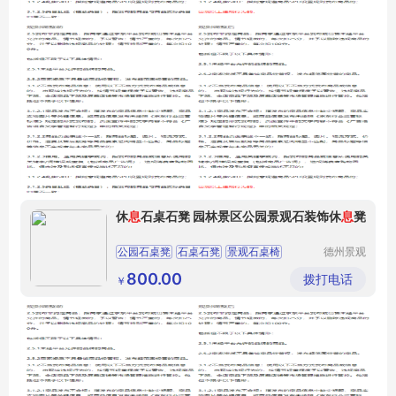
休
息
石桌石凳 园林景区公园景观石装饰休
息
凳
公园石桌凳
石桌石凳
景观石桌椅
德州景观
奇石园林
园林休息凳
公园休息桌椅
工程有限
800.00
拨打电话
￥
公司