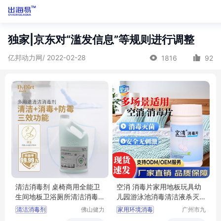
独家|京东对“滥发信息”等规则进行调整
亿邦动力网/ 2022-02-28
1816
92
清洁消毒剂 桌椅商用全能卫
空消 消毒片家用地板玩具幼
生间地板卫浴厕所清洁消毒
儿园游泳池消毒清洁液杀灭
防霉清洁液剂
细菌泡腾片
清洁消毒剂
佛山健力
家用环境消毒
广州市九
清洁用品
品环保科
防霉清洁剂
无刺激杀菌