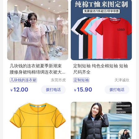
几块钱的连衣裙夏季新潮束
定制短袖 纯色全棉短袖 短袖
腰修身裙纯棉绵绸连衣裙大
尺码齐全
码裙子
几块钱的连衣裙
东莞市虎
定制短袖
天津诚欣
门转转服
信息科技
夏季连衣裙拿货
纯色全棉短袖
12.00
15.90
拨打电话
饰经营部
拨打电话
有限公司
￥
￥
地摊女装连衣裙