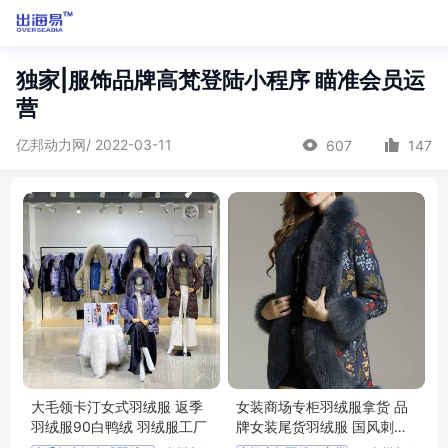
独家|服饰品牌高梵登陆小程序 瞄准会员运
营
亿邦动力网/ 2022-03-11
607
147
大毛领卡汀女式羽绒服 返季
女装商场专柜羽绒服拿货 品
羽绒服90白鸭绒 羽绒服工厂
牌女装尾货羽绒服 国风刺绣
精美女式羽绒服璞墨羽绒服