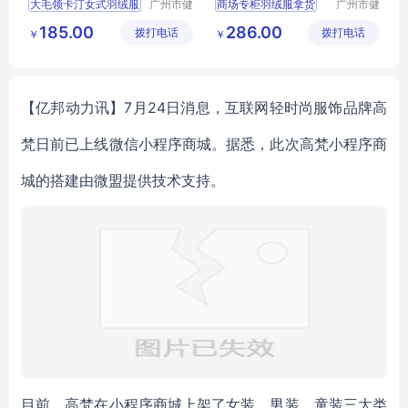
大毛领卡汀女式羽绒服
广州市健
商场专柜羽绒服拿货
广州市健
品牌
凡服饰有
凡服饰有
羽绒服90白鸭绒
女装尾货羽绒服
185.00
286.00
拨打电话
限公司
拨打电话
限公司
￥
￥
羽绒服工厂
女式羽绒服璞墨羽绒服
【亿邦动力讯】7月24日消息，互联网轻时尚服饰品牌高
梵日前已上线微信小程序商城。据悉，此次高梵小程序商
城的搭建由微盟提供技术支持。
目前，高梵在小程序商城上架了女装、男装、童装三大类