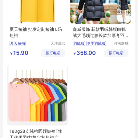
夏天短袖 批发定制短袖 L码
鑫威服饰 新款羽绒韩版白鸭
短袖
绒大毛领过膝长款加厚冬羽
绒服女
夏天短袖
天津诚欣
羽绒服
冬季羽绒服
河南鑫威
信息科技
服饰有限
批发定制短袖
羽绒服定制
15.90
358.00
拨打电话
有限公司
拨打电话
公司
￥
￥
羽绒服厂家
定制羽绒服
180g28支纯棉圆领短袖T恤
工作服团体t恤定制短袖广告