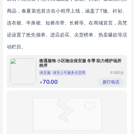
商品，春夏装也首次在小程序上线，涵盖了T恤、衬衫、
连衣裙、半身裙、短裤吊带、长裤等。在商城首页，高梵
还设置了抢先领券、进店必买、尖货榜单、热卖爆款等活
动栏目。
衡通服饰 小区物业保安服 冬季 助力维护场所
秩序
保安服
保安公司服务供货商
卡珀职业
服装（苏
保安春秋制服厂商
州）有限
70.00
拨打电话
￥
公司
2011式保安制服套装图片厂家电话
东莞保安服务公司