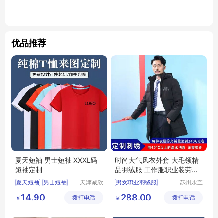
优品推荐
夏天短袖 男士短袖 XXXL码
时尚大气风衣外套 大毛领精
短袖定制
品羽绒服 工作服职业装劳保
服
夏天短袖
男士短袖
天津诚欣
男女职业羽绒服
苏州永至
信息科技
诚服饰有
时尚羽绒服
14.90
288.00
拨打电话
有限公司
拨打电话
限公司
￥
￥
羽绒服生产厂家
90白鸭绒羽绒服
工作服羽绒服