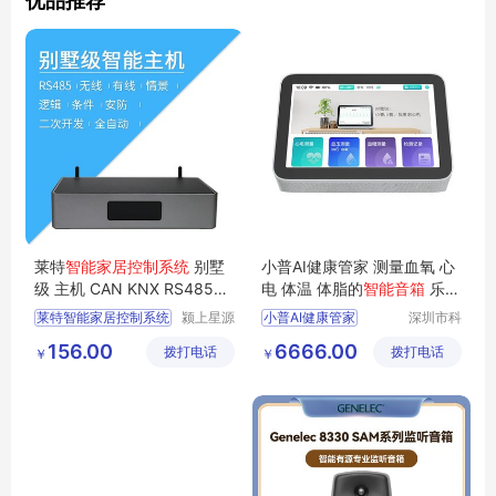
优品推荐
莱特
智能家居控制系统
别墅
小普AI健康管家 测量血氧 心
级 主机 CAN KNX RS485总
电 体温 体脂的
智能音箱
乐普
线 LORA方案
Lepad
莱特智能家居控制系统
颍上星源
小普AI健康管家
深圳市科
科技发展
瑞康实业
家用智能音箱
156.00
6666.00
拨打电话
有限公司
拨打电话
有限公司
￥
￥
小普小普
乐普智能音箱
语音交互