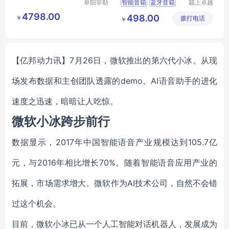
阜阳菲勒
智能音箱
蓝牙音箱
颍上卓越
科技有限
电子商务
智能音箱触控屏
4798.00
498.00
￥
公司
拨打电话
有限公司
￥
智能音箱语音通话
【亿邦动力讯】7月26日，微软推出的第六代小冰。从现
场发布数据和主创团队透露的demo。AI语音助手的进化
速度之迅速，暗暗让人吃惊。
微软小冰跨步前行
数据显示，2017年中国智能语音产业规模达到105.7亿
元，与2016年相比增长70%。随着智能语音应用产业的
拓展，市场需求增大。微软作为AI技术公司，自然不会错
过这个机会。
目前，微软小冰已从一个人工智能对话机器人，发展成为