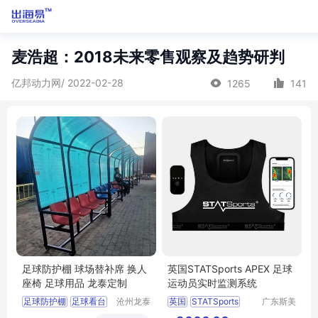
麦浩超：2018未来零售观察及趋势研判
亿邦动力网/ 2022-02-28
1265
141
足球防护棚 球场替补席 换人
英国STATSports APEX 足球
座椅 足球用品 龙泰定制
运动员实时监测系统
足球防护棚
足球看台
沧州龙泰
英国
STATSports
广东斯美
体育器材
尔仪器有
球场替补席
换人座椅
APEX
足球运动员