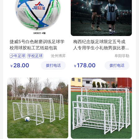
捷威5号白色耐磨训练足球学
梅西纪念版足球限定五号成
校用球胶粘工艺纸箱包装
人专用学生小礼物男孩比赛
踢球
少年足球
学校足球
沧州博昇
阜阳菲勒
体育器材
科技有限
训练足球
28.00
178.00
拨打电话
有限公司
拨打电话
公司
￥
￥
学校体育用品
学校体育器材