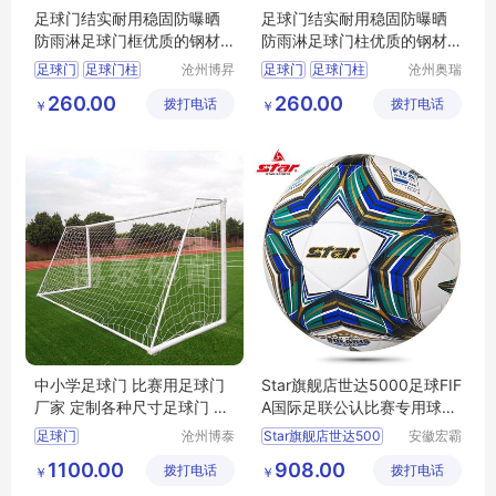
足球门结实耐用稳固防曝晒
足球门结实耐用稳固防曝晒
防雨淋足球门框优质的钢材
防雨淋足球门柱优质的钢材
足球门柱
足球门框
足球门
足球门柱
沧州博昇
足球门
足球门柱
沧州奥瑞
体育器材
体育器材
足球门框
足球门厂家
足球门框
足球门厂家
260.00
260.00
拨打电话
有限公司
拨打电话
制造有限
￥
￥
足球门尺寸
足球门价格
公司
中小学足球门 比赛用足球门
Star旗舰店世达5000足球FIF
厂家 定制各种尺寸足球门 实
A国际足联公认比赛专用球SB
体厂家
105TB
足球门
沧州博泰
Star旗舰店世达500
安徽宏霸
体育设备
机械设备
1100.00
908.00
拨打电话
有限公司
拨打电话
有限公司
￥
￥