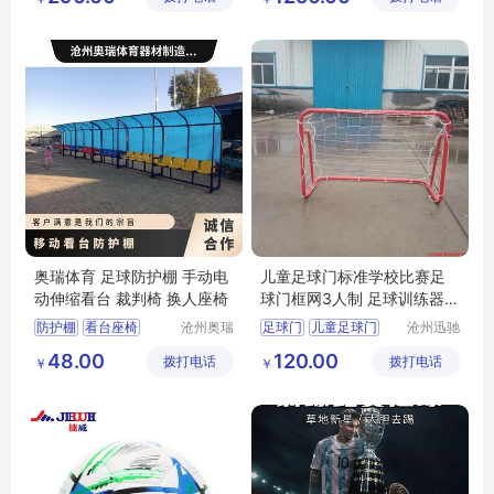
足球场地休息椅子
教练场地替补席
足球防护棚厂家
教练替补席
教练替补席
足球防护棚
奥瑞体育 足球防护棚 手动电
儿童足球门标准学校比赛足
动伸缩看台 裁判椅 换人座椅
球门框网3人制 足球训练器材
1.2X0.8米
防护棚
看台座椅
沧州奥瑞
足球门
儿童足球门
沧州迅驰
体育器材
体育用品
足球防护棚
小足球门
足球
48.00
120.00
拨打电话
制造有限
拨打电话
有限公司
￥
￥
足球替补席
少儿足球门
公司
防护棚座椅