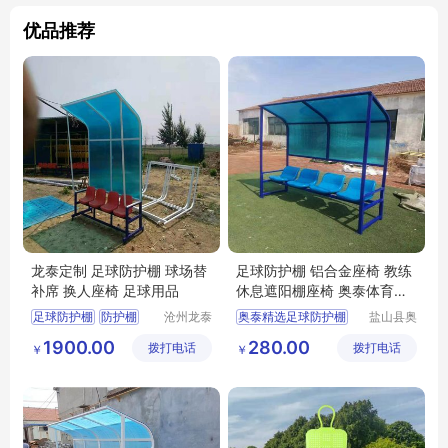
优品推荐
龙泰定制 足球防护棚 球场替
足球防护棚 铝合金座椅 教练
补席 换人座椅 足球用品
休息遮阳棚座椅 奥泰体育精
选
足球防护棚
防护棚
沧州龙泰
奥泰精选足球防护棚
盐山县奥
体育器材
泰体育器
球场替补席
换人座椅
球场替补席
1900.00
280.00
拨打电话
有限公司
拨打电话
材厂
￥
￥
足球用品
教练休息遮阳棚座椅
足球防晒棚
户外体育厂家