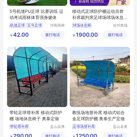
5号机缝PU足球 比赛训练 运
移动式足球防护棚运动员替
动考试雨林体育强身健体
补席裁判席足球场球场休息
椅厂家销售
机缝足球
五号足球
河南雨林
球场休息椅
沧州奥瑞
教育工程
体育器材
运动足球
足球防护棚
42.00
1900.00
拨打电话
有限公司
拨打电话
制造有限
￥
￥
运动员替补席
公司
足球裁判椅
球场座椅
带轮足球替补席 移动式防护
教练场地替补席 移动式铝合
棚 场地休息椅子 奥泰定做
金足球防护棚 奥泰生产定做
带轮替补席
盐山县奥
足球场替补席
盐山县奥
泰体育器
泰体育器
移动式足球防护棚
移动式足球防护设备
290.00
1250.00
拨打电话
材厂
拨打电话
材厂
￥
￥