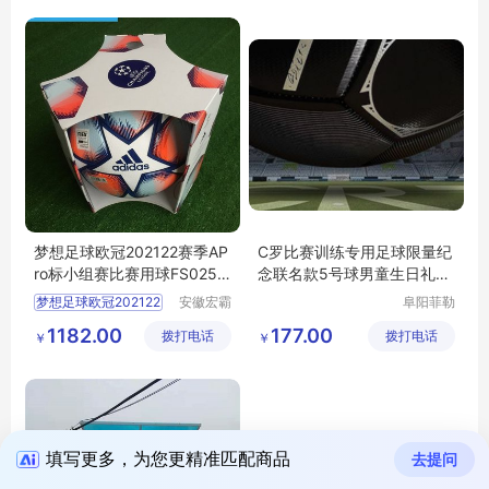
梦想足球欧冠202122赛季AP
C罗比赛训练专用足球限量纪
ro标小组赛比赛用球FS0258
念联名款5号球男童生日礼物
GU0214
小学生
梦想足球欧冠202122
安徽宏霸
阜阳菲勒
机械设备
科技有限
1182.00
177.00
拨打电话
有限公司
拨打电话
公司
￥
￥
填写更多，为您更精准匹配商品
去提问