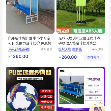
户外足球防护棚 中小学可定
足球人墙训练定位任意球障
制 阳光耐力足球防护 休息椅
碍物假人墙足球提升脚法 带
底座ABS材质
户外足球防护棚
沧州泰昌
足球人墙
障碍物
沧州迅驰
体育器材
体育用品
定制足球防护棚
假人墙
足球训练
1260.00
260.00
￥
制造有限
拨打电话
有限公司
￥
学校足球防护休息椅
足球用品
公司
足球防护休息椅
阳光耐力瓦防护棚